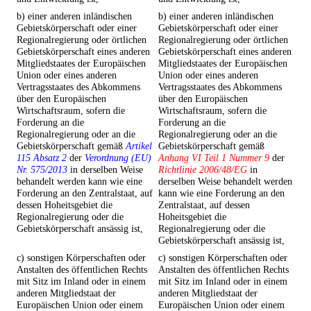
b) einer anderen inländischen
b) einer anderen inländischen
Gebietskörperschaft oder einer
Gebietskörperschaft oder einer
Regionalregierung oder örtlichen
Regionalregierung oder örtlichen
Gebietskörperschaft eines anderen
Gebietskörperschaft eines anderen
Mitgliedstaates der Europäischen
Mitgliedstaates der Europäischen
Union oder eines anderen
Union oder eines anderen
Vertragsstaates des Abkommens
Vertragsstaates des Abkommens
über den Europäischen
über den Europäischen
Wirtschaftsraum, sofern die
Wirtschaftsraum, sofern die
Forderung an die
Forderung an die
Regionalregierung oder an die
Regionalregierung oder an die
Gebietskörperschaft gemäß
Artikel
Gebietskörperschaft gemäß
115 Absatz 2
der
Verordnung (EU)
Anhang VI Teil 1 Nummer 9
der
Nr. 575/2013
in derselben Weise
Richtlinie 2006/48/EG
in
behandelt werden kann wie eine
derselben Weise behandelt werden
Forderung an den Zentralstaat, auf
kann wie eine Forderung an den
dessen Hoheitsgebiet die
Zentralstaat, auf dessen
Regionalregierung oder die
Hoheitsgebiet die
Gebietskörperschaft ansässig ist,
Regionalregierung oder die
Gebietskörperschaft ansässig ist,
c) sonstigen Körperschaften oder
c) sonstigen Körperschaften oder
Anstalten des öffentlichen Rechts
Anstalten des öffentlichen Rechts
mit Sitz im Inland oder in einem
mit Sitz im Inland oder in einem
anderen Mitgliedstaat der
anderen Mitgliedstaat der
Europäischen Union oder einem
Europäischen Union oder einem