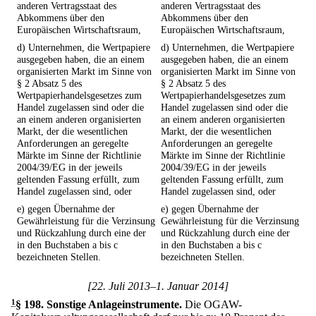
anderen Vertragsstaat des
anderen Vertragsstaat des
Abkommens über den
Abkommens über den
Europäischen Wirtschaftsraum,
Europäischen Wirtschaftsraum,
d) Unternehmen, die Wertpapiere
d) Unternehmen, die Wertpapiere
ausgegeben haben, die an einem
ausgegeben haben, die an einem
organisierten Markt im Sinne von
organisierten Markt im Sinne von
§ 2 Absatz 5 des
§ 2 Absatz 5 des
Wertpapierhandelsgesetzes zum
Wertpapierhandelsgesetzes zum
Handel zugelassen sind oder die
Handel zugelassen sind oder die
an einem anderen organisierten
an einem anderen organisierten
Markt, der die wesentlichen
Markt, der die wesentlichen
Anforderungen an geregelte
Anforderungen an geregelte
Märkte im Sinne der Richtlinie
Märkte im Sinne der Richtlinie
2004/39/EG in der jeweils
2004/39/EG in der jeweils
geltenden Fassung erfüllt, zum
geltenden Fassung erfüllt, zum
Handel zugelassen sind, oder
Handel zugelassen sind, oder
e) gegen Übernahme der
e) gegen Übernahme der
Gewährleistung für die Verzinsung
Gewährleistung für die Verzinsung
und Rückzahlung durch eine der
und Rückzahlung durch eine der
in den Buchstaben a bis c
in den Buchstaben a bis c
bezeichneten Stellen.
bezeichneten Stellen.
[22. Juli 2013–1. Januar 2014]
1
§ 198
.
Sonstige Anlageinstrumente.
Die OGAW-