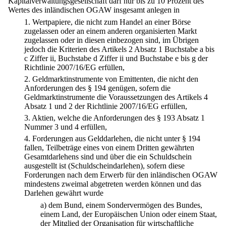
Kapitalverwaltungsgesellschaft darf nur bis zu 10 Prozent des
Wertes des inländischen OGAW insgesamt anlegen in
1.
Wertpapiere, die nicht zum Handel an einer Börse
zugelassen oder an einem anderen organisierten Markt
zugelassen oder in diesen einbezogen sind, im Übrigen
jedoch die Kriterien des Artikels 2 Absatz 1 Buchstabe a bis
c Ziffer ii, Buchstabe d Ziffer ii und Buchstabe e bis g der
Richtlinie 2007/16/EG erfüllen,
2.
Geldmarktinstrumente von Emittenten, die nicht den
Anforderungen des § 194 genügen, sofern die
Geldmarktinstrumente die Voraussetzungen des Artikels 4
Absatz 1 und 2 der Richtlinie 2007/16/EG erfüllen,
3.
Aktien, welche die Anforderungen des § 193 Absatz 1
Nummer 3 und 4 erfüllen,
4.
Forderungen aus Gelddarlehen, die nicht unter § 194
fallen, Teilbeträge eines von einem Dritten gewährten
Gesamtdarlehens sind und über die ein Schuldschein
ausgestellt ist (Schuldscheindarlehen), sofern diese
Forderungen nach dem Erwerb für den inländischen OGAW
mindestens zweimal abgetreten werden können und das
Darlehen gewährt wurde
a)
dem Bund, einem Sondervermögen des Bundes,
einem Land, der Europäischen Union oder einem Staat,
der Mitglied der Organisation für wirtschaftliche