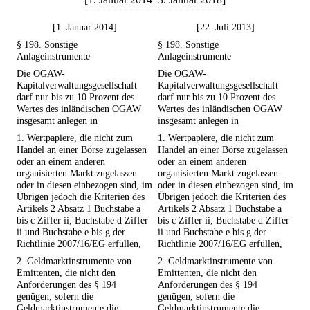
[1. Januar 2014]
[22. Juli 2013]
§ 198. Sonstige
§ 198. Sonstige
Anlageinstrumente
Anlageinstrumente
Die OGAW-
Die OGAW-
Kapitalverwaltungsgesellschaft
Kapitalverwaltungsgesellschaft
darf nur bis zu 10 Prozent des
darf nur bis zu 10 Prozent des
Wertes des inländischen OGAW
Wertes des inländischen OGAW
insgesamt anlegen in
insgesamt anlegen in
1. Wertpapiere, die nicht zum
1. Wertpapiere, die nicht zum
Handel an einer Börse zugelassen
Handel an einer Börse zugelassen
oder an einem anderen
oder an einem anderen
organisierten Markt zugelassen
organisierten Markt zugelassen
oder in diesen einbezogen sind, im
oder in diesen einbezogen sind, im
Übrigen jedoch die Kriterien des
Übrigen jedoch die Kriterien des
Artikels 2 Absatz 1 Buchstabe a
Artikels 2 Absatz 1 Buchstabe a
bis c Ziffer ii, Buchstabe d Ziffer
bis c Ziffer ii, Buchstabe d Ziffer
ii und Buchstabe e bis g der
ii und Buchstabe e bis g der
Richtlinie 2007/16/EG erfüllen,
Richtlinie 2007/16/EG erfüllen,
2. Geldmarktinstrumente von
2. Geldmarktinstrumente von
Emittenten, die nicht den
Emittenten, die nicht den
Anforderungen des § 194
Anforderungen des § 194
genügen, sofern die
genügen, sofern die
Geldmarktinstrumente die
Geldmarktinstrumente die