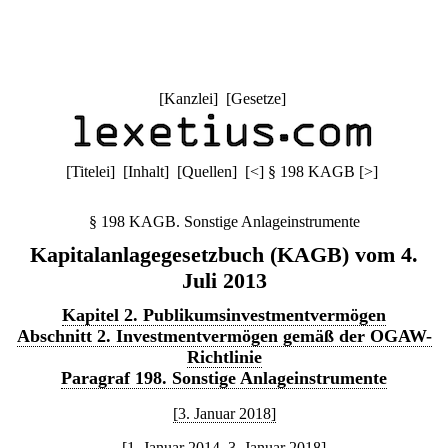
[
Kanzlei
] [
Gesetze
]
[
Titelei
] [
Inhalt
] [
Quellen
]
[
<
]
§ 198 KAGB
[
>
]
§ 198 KAGB. Sonstige Anlageinstrumente
Kapitalanlagegesetzbuch (KAGB) vom 4.
Juli 2013
Kapitel 2. Publikumsinvestmentvermögen
Abschnitt 2. Investmentvermögen gemäß der OGAW-
Richtlinie
Paragraf 198. Sonstige Anlageinstrumente
[3. Januar 2018]
[1. Januar 2014–3. Januar 2018]