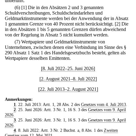
unberührt.
(6)
[1] Die in den Absätzen 2 und 3 genannten
Schuldverschreibungen, Schuldscheindarlehen und
Geldmarktinstrumente werden bei der Anwendung der in Absatz
1 genannten Grenze von 40 Prozent nicht berücksichtigt.
[2] Die
in den Absätzen 1 bis 5 genannten Grenzen dürfen abweichend
von der Regelung in Absatz 5 nicht kumuliert werden.
(7) Wertpapiere und Geldmarktinstrumente von
Unternehmen, zwischen denen eine Verbindung im Sinne des §
290 Absatz 1 Satz 1 des Handelsgesetzbuchs besteht, gelten als
Wertpapiere desselben Emittenten.
[8. Juli 2022–25. Juni 2026]
[2. August 2021–8. Juli 2022]
[22. Juli 2013–2. August 2021]
Anmerkungen:
1
. 22. Juli 2013: Artt. 1, 28 Abs. 2 des
Gesetzes vom 4. Juli 2013
.
2
. 25. Juni 2026: Artt. 3 Nr. 1, 16 S. 3 des
Gesetzes vom 9. April
2026
.
3
. 25. Juni 2026: Artt. 3 Nr. 1, 16 S. 3 des
Gesetzes vom 9. April
2026
.
4
. 8. Juli 2022: Artt. 3 Nr. 2 Buchst. a, 8 Abs. 1 des
Zweiten
Gesetzes vom 12. Mai 2021
.