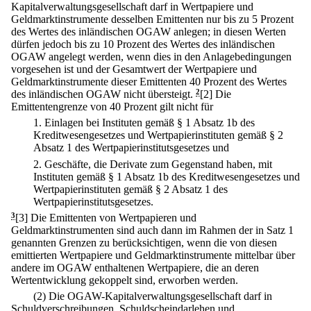
Kapitalverwaltungsgesellschaft darf in Wertpapiere und
Geldmarktinstrumente desselben Emittenten nur bis zu 5 Prozent
des Wertes des inländischen OGAW anlegen; in diesen Werten
dürfen jedoch bis zu 10 Prozent des Wertes des inländischen
OGAW angelegt werden, wenn dies in den Anlagebedingungen
vorgesehen ist und der Gesamtwert der Wertpapiere und
Geldmarktinstrumente dieser Emittenten 40 Prozent des Wertes
des inländischen OGAW nicht übersteigt.
2
[2] Die
Emittentengrenze von 40 Prozent gilt nicht für
1.
Einlagen bei Instituten gemäß § 1 Absatz 1b des
Kreditwesengesetzes und Wertpapierinstituten gemäß § 2
Absatz 1 des Wertpapierinstitutsgesetzes und
2.
Geschäfte, die Derivate zum Gegenstand haben, mit
Instituten gemäß § 1 Absatz 1b des Kreditwesengesetzes und
Wertpapierinstituten gemäß § 2 Absatz 1 des
Wertpapierinstitutsgesetzes.
3
[3] Die Emittenten von Wertpapieren und
Geldmarktinstrumenten sind auch dann im Rahmen der in Satz 1
genannten Grenzen zu berücksichtigen, wenn die von diesen
emittierten Wertpapiere und Geldmarktinstrumente mittelbar über
andere im OGAW enthaltenen Wertpapiere, die an deren
Wertentwicklung gekoppelt sind, erworben werden.
(2) Die OGAW-Kapitalverwaltungsgesellschaft darf in
Schuldverschreibungen, Schuldscheindarlehen und