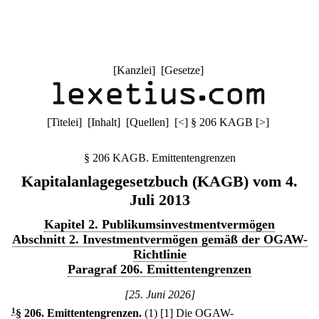
[
Kanzlei
] [
Gesetze
]
[
Titelei
] [
Inhalt
] [
Quellen
]
[
<
]
§ 206 KAGB
[
>
]
§ 206 KAGB. Emittentengrenzen
Kapitalanlagegesetzbuch (KAGB) vom 4.
Juli 2013
Kapitel 2. Publikumsinvestmentvermögen
Abschnitt 2. Investmentvermögen gemäß der OGAW-
Richtlinie
Paragraf 206. Emittentengrenzen
[25. Juni 2026]
1
§ 206
.
Emittentengrenzen.
(1)
[1] Die OGAW-