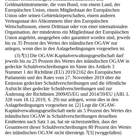
Geldmarktinstrumente, die vom Bund, von einem Land, der
Europäischen Union, einem Mitgliedstaat der Europäischen
Union oder seinen Gebietskörperschaften, einem anderen
Vertragsstaat des Abkommens über den Europäischen
Wirtschaftsraum, einem Drittstaat oder von einer internationalen
Organisation, der mindestens ein Mitgliedstaat der Europäischen
Union angehört, ausgegeben oder garantiert worden sind, jeweils
bis zu 35 Prozent des Wertes des inländischen OGAW nur
anlegen, wenn dies in den Anlagebedingungen vorgesehen ist.
(3)
4
[1] Die OGAW-Kapitalverwaltungsgesellschaft darf
jeweils bis zu 25 Prozent des Wertes des inländischen OGAW in
gedeckte Schuldverschreibungen im Sinne des Artikels 3
Nummer 1 der Richtlinie (EU) 2019/2162 des Europäischen
Parlaments und des Rates vom 27. November 2019 über die
Emission gedeckter Schuldverschreibungen und die öffentliche
Aufsicht über gedeckte Schuldverschreibungen und zur
Änderung der Richtlinien 2009/65/EG und 2014/59/EU (ABl. L
328 vom 18.12.2019, S. 29) nur anlegen, wenn dies in den
Anlagebedingungen vorgesehen ist.
[2] Legt die OGAW-
Kapitalverwaltungsgesellschaft mehr als 5 Prozent des Wertes des
inländischen OGAW in Schuldverschreibungen desselben
Emittenten nach Satz 1 an, hat sie sicherzustellen, dass der
Gesamtwert dieser Schuldverschreibungen 80 Prozent des Wertes
des inländischen OGAW nicht übersteigt.
5
[3] (weggefallen)