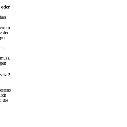
 oder
dass
Termin
e der
ngen
en
 muss,
agen
satz 2
estens
urch
, die