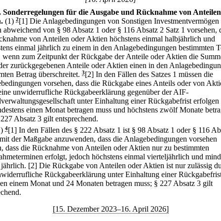
.
Sonderregelungen für die Ausgabe und Rücknahme von Anteilen
.
(1)
2
[1] Die Anlagebedingungen von Sonstigen Investmentvermögen
 abweichend von § 98 Absatz 1 oder § 116 Absatz 2 Satz 1 vorsehen, 
cknahme von Anteilen oder Aktien höchstens einmal halbjährlich und
tens einmal jährlich zu einem in den Anlagebedingungen bestimmten 
t, wenn zum Zeitpunkt der Rückgabe der Anteile oder Aktien die Summ
der zurückgegebenen Anteile oder Aktien einen in den Anlagebedingu
mten Betrag überschreitet.
3
[2] In den Fällen des Satzes 1 müssen die
bedingungen vorsehen, dass die Rückgabe eines Anteils oder von Akti
eine unwiderrufliche Rückgabeerklärung gegenüber der AIF-
lverwaltungsgesellschaft unter Einhaltung einer Rückgabefrist erfolgen
ndestens einen Monat betragen muss und höchstens zwölf Monate betr
 227 Absatz 3 gilt entsprechend.
2)
4
[1] In den Fällen des § 222 Absatz 1 ist § 98 Absatz 1 oder § 116 Ab
 mit der Maßgabe anzuwenden, dass die Anlagebedingungen vorsehen
, dass die Rücknahme von Anteilen oder Aktien nur zu bestimmten
hmeterminen erfolgt, jedoch höchstens einmal vierteljährlich und mind
jährlich.
[2] Die Rückgabe von Anteilen oder Aktien ist nur zulässig d
nwiderrufliche Rückgabeerklärung unter Einhaltung einer Rückgabefrist
en einem Monat und 24 Monaten betragen muss; § 227 Absatz 3 gilt
echend.
[15. Dezember 2023–16. April 2026]