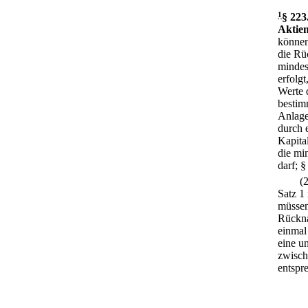
1
§ 223
Aktien
können
die Rü
mindes
erfolg
Werte 
bestim
Anlage
durch 
Kapita
die mi
darf; §
(
Satz 1
müssen
Rückna
einmal 
eine u
zwisch
entspr