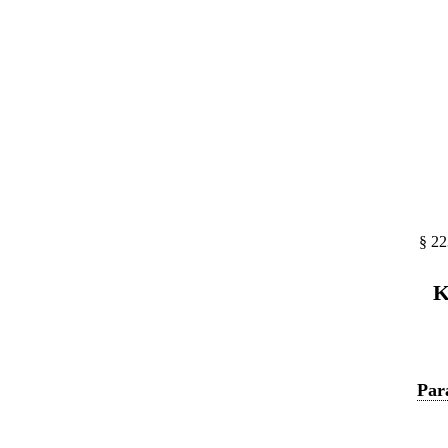
§ 22
K
Par