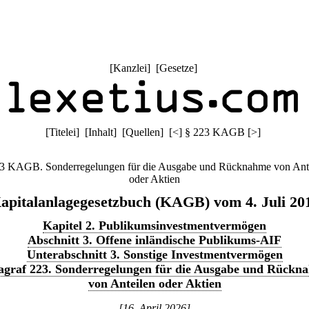
[
Kanzlei
] [
Gesetze
]
[
Titelei
] [
Inhalt
] [
Quellen
]
[
<
]
§ 223 KAGB
[
>
]
3 KAGB. Sonderregelungen für die Ausgabe und Rücknahme von Ant
oder Aktien
apitalanlagegesetzbuch (KAGB) vom 4. Juli 20
Kapitel 2. Publikumsinvestmentvermögen
Abschnitt 3. Offene inländische Publikums-AIF
Unterabschnitt 3. Sonstige Investmentvermögen
agraf 223. Sonderregelungen für die Ausgabe und Rückn
von Anteilen oder Aktien
[16. April 2026]