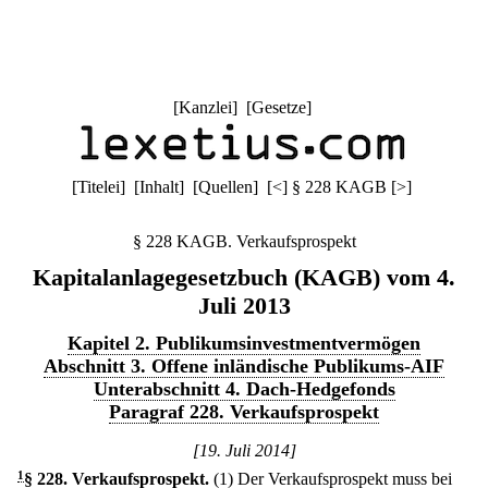
[
Kanzlei
] [
Gesetze
]
[
Titelei
] [
Inhalt
] [
Quellen
]
[
<
]
§ 228 KAGB
[
>
]
§ 228 KAGB. Verkaufsprospekt
Kapitalanlagegesetzbuch (KAGB) vom 4.
Juli 2013
Kapitel 2. Publikumsinvestmentvermögen
Abschnitt 3. Offene inländische Publikums-AIF
Unterabschnitt 4. Dach-Hedgefonds
Paragraf 228. Verkaufsprospekt
[19. Juli 2014]
1
§ 228
.
Verkaufsprospekt.
(1) Der Verkaufsprospekt muss bei