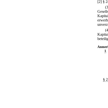
[2] § 
(
Gesells
Kapita
erwerbe
unverz
(
Kapita
beteili
Anmer
1
.
§ 2