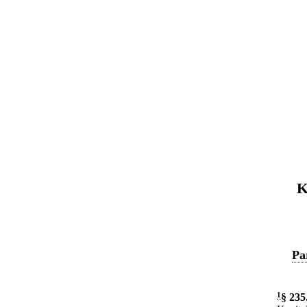
K
Pa
1
§ 235