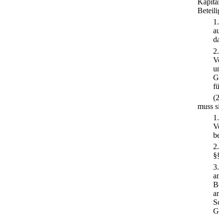
Kapita
Beteil
1
a
d
2
V
u
G
f
(
muss si
1
V
b
2
§
3
a
B
a
S
G