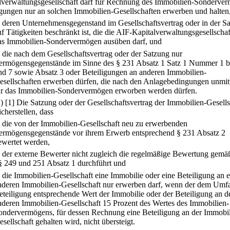
lverwaltungsgesellschaft darf für Rechnung des Immobilien-Sonderve
igungen nur an solchen Immobilien-Gesellschaften erwerben und halten
.
deren Unternehmensgegenstand im Gesellschaftsvertrag oder in der S
uf Tätigkeiten beschränkt ist, die die AIF-Kapitalverwaltungsgesellschaf
as Immobilien-Sondervermögen ausüben darf, und
.
die nach dem Gesellschaftsvertrag oder der Satzung nur
ermögensgegenstände im Sinne des § 231 Absatz 1 Satz 1 Nummer 1 b
nd 7 sowie Absatz 3 oder Beteiligungen an anderen Immobilien-
esellschaften erwerben dürfen, die nach den Anlagebedingungen unmit
ür das Immobilien-Sondervermögen erworben werden dürfen.
2)
[1] Die Satzung oder der Gesellschaftsvertrag der Immobilien-Gesells
cherstellen, dass
.
die von der Immobilien-Gesellschaft neu zu erwerbenden
ermögensgegenstände vor ihrem Erwerb entsprechend § 231 Absatz 2
ewertet werden,
.
der externe Bewerter nicht zugleich die regelmäßige Bewertung gemä
§ 249 und 251 Absatz 1 durchführt und
.
die Immobilien-Gesellschaft eine Immobilie oder eine Beteiligung an e
nderen Immobilien-Gesellschaft nur erwerben darf, wenn der dem Umf
eteiligung entsprechende Wert der Immobilie oder der Beteiligung an d
nderen Immobilien-Gesellschaft 15 Prozent des Wertes des Immobilien-
ondervermögens, für dessen Rechnung eine Beteiligung an der Immobil
esellschaft gehalten wird, nicht übersteigt.