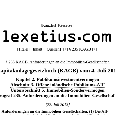
[
Kanzlei
] [
Gesetze
]
[
Titelei
] [
Inhalt
] [
Quellen
]
[
<
]
§ 235 KAGB
[
>
]
§ 235 KAGB. Anforderungen an die Immobilien-Gesellschaften
apitalanlagegesetzbuch (KAGB) vom 4. Juli 20
Kapitel 2. Publikumsinvestmentvermögen
Abschnitt 3. Offene inländische Publikums-AIF
Unterabschnitt 5. Immobilien-Sondervermögen
ragraf 235. Anforderungen an die Immobilien-Gesellschaf
[22. Juli 2013]
.
Anforderungen an die Immobilien-Gesellschaften.
(1) Die AIF-