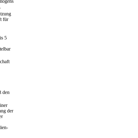
rmögens
,
atzung
t für
is 5
telbar
chaft
ß den
iner
ang der
er
ien-