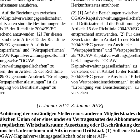
ftsstaates anzuhören.
Herkunftsstaates anzuhören.
] Auf die Beziehungen zwischen
(2) [1] Auf die Beziehungen zwischen
Kapitalverwaltungsgesellschaften
OGAW-Kapitalverwaltungsgesellschaf
ittstaaten sind die Bestimmungen des
und Drittstaaten sind die Bestimmunge
ls 15 der Richtlinie 2004/39/EG
Artikels 15 der Richtlinie 2004/39/EG
echend anzuwenden. [2] Für diesen
entsprechend anzuwenden. [2] Für die
sind die in Artikel 15 der Richtlinie
Zweck sind die in Artikel 15 der Richt
39/EG genannten Ausdrücke
2004/39/EG genannten Ausdrücke
papierfirma" und "Wertpapierfirmen"
"Wertpapierfirma" und "Wertpapierfi
OGAW-Kapitalverwaltungsgesellschaft"
als "OGAW-Kapitalverwaltungsgesells
hungsweise "OGAW-
beziehungsweise "OGAW-
lverwaltungsgesellschaften" zu
Kapitalverwaltungsgesellschaften" zu
hen; der in Artikel 15 der Richtlinie
verstehen; der in Artikel 15 der Richtli
39/EG genannte Ausdruck "Erbringung
2004/39/EG genannte Ausdruck "Erbr
rtpapierdienstleistungen" ist als
von Wertpapierdienstleistungen" ist als
ngung von Dienstleistungen" zu
"Erbringung von Dienstleistungen" zu
hen.
verstehen.
[1. Januar 2014–3. Januar 2018]
Anhörung der zuständigen Stellen eines anderen Mitgliedstaates d
äischen Union oder eines anderen Vertragsstaates des Abkommen
uropäischen Wirtschaftsraum; Aussetzung oder Beschränkung de
nis bei Unternehmen mit Sitz in einem Drittstaat.
(1) Soll eine Erl
OGAW-Kapitalverwaltungsgesellschaft oder einer AIF-