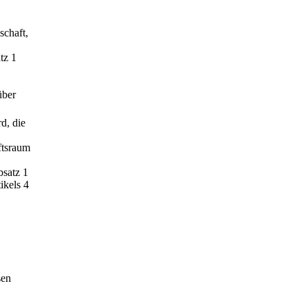
schaft,
tz 1
über
d, die
ftsraum
bsatz 1
ikels 4
sen