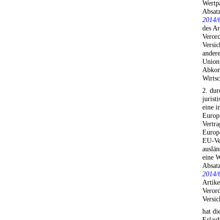
Wertpa
Absat
2014/
des Ar
Veror
Versic
andere
Union 
Abkom
Wirtsc
2. dur
jurist
eine i
Europ
Vertr
Europ
EU-Ver
auslän
eine W
Absat
2014/
Artik
Veror
Versic
hat di
Erlaub