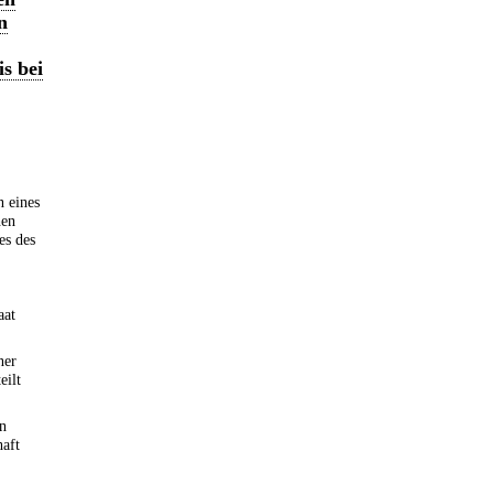
n
s bei
n eines
hen
es des
aat
ner
eilt
n
haft