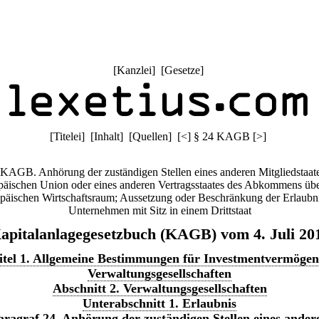
[
Kanzlei
] [
Gesetze
]
[
Titelei
] [
Inhalt
] [
Quellen
]
[
<
]
§ 24 KAGB
[
>
]
 KAGB. Anhörung der zuständigen Stellen eines anderen Mitgliedstaate
äischen Union oder eines anderen Vertragsstaates des Abkommens üb
päischen Wirtschaftsraum; Aussetzung oder Beschränkung der Erlaubni
Unternehmen mit Sitz in einem Drittstaat
apitalanlagegesetzbuch (KAGB) vom 4. Juli 20
tel 1. Allgemeine Bestimmungen für Investmentvermöge
Verwaltungsgesellschaften
Abschnitt 2. Verwaltungsgesellschaften
Unterabschnitt 1. Erlaubnis
aragraf 24. Anhörung der zuständigen Stellen eines ander