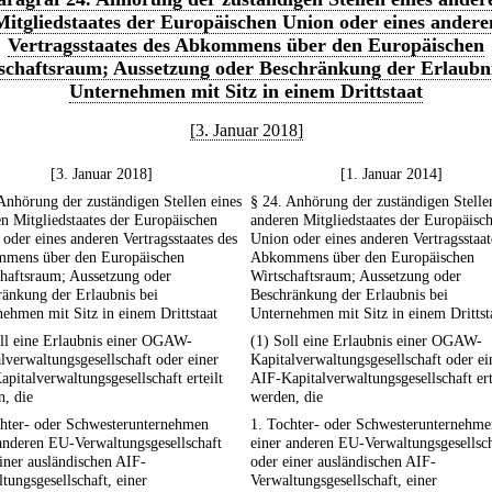
Mitgliedstaates der Europäischen Union oder eines andere
Vertragsstaates des Abkommens über den Europäischen
schaftsraum; Aussetzung oder Beschränkung der Erlaubni
Unternehmen mit Sitz in einem Drittstaat
[3. Januar 2018]
[3. Januar 2018]
[1. Januar 2014]
Anhörung der zuständigen Stellen eines
§ 24. Anhörung der zuständigen Stelle
n Mitgliedstaates der Europäischen
anderen Mitgliedstaates der Europäisc
oder eines anderen Vertragsstaates des
Union oder eines anderen Vertragsstaat
mens über den Europäischen
Abkommens über den Europäischen
haftsraum; Aussetzung oder
Wirtschaftsraum; Aussetzung oder
änkung der Erlaubnis bei
Beschränkung der Erlaubnis bei
ehmen mit Sitz in einem Drittstaat
Unternehmen mit Sitz in einem Drittst
oll eine Erlaubnis einer OGAW-
(1) Soll eine Erlaubnis einer OGAW-
lverwaltungsgesellschaft oder einer
Kapitalverwaltungsgesellschaft oder ei
pitalverwaltungsgesellschaft erteilt
AIF-Kapitalverwaltungsgesellschaft ert
, die
werden, die
chter- oder Schwesterunternehmen
1. Tochter- oder Schwesterunternehme
anderen EU-Verwaltungsgesellschaft
einer anderen EU-Verwaltungsgesellsc
iner ausländischen AIF-
oder einer ausländischen AIF-
tungsgesellschaft, einer
Verwaltungsgesellschaft, einer