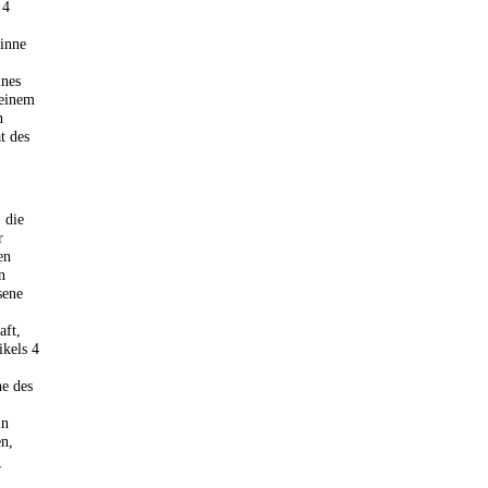
 4
Sinne
ines
 einem
n
t des
 die
r
en
n
sene
aft,
ikels 4
ne des
in
en,
r