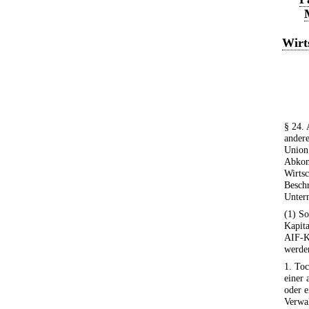
Wirt
§ 24. 
andere
Union 
Abkom
Wirtsc
Beschr
Untern
(1) S
Kapita
AIF-Ka
werden
1. To
einer 
oder e
Verwal