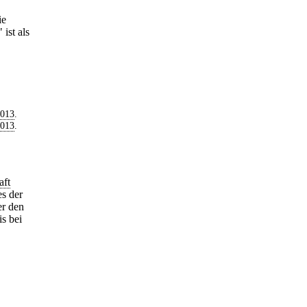
ie
ist als
2013
.
2013
.
aft
s der
er den
s bei