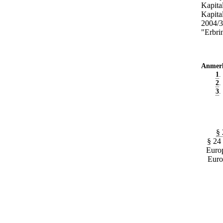
Kapita
Kapital
2004/3
"Erbri
Anmer
1
.
2
.
3
.
§ 
§ 24
Europ
Euro