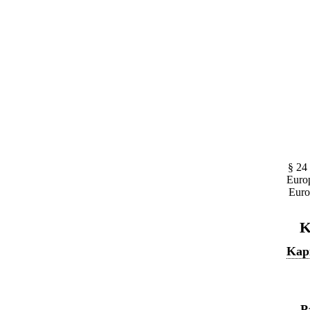
§ 24
Europ
Euro
K
Kapi
P