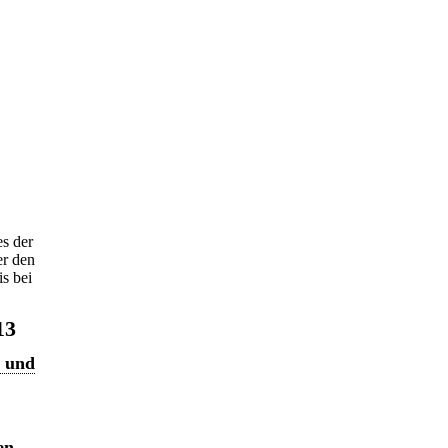
s der
er den
s bei
13
n und
en