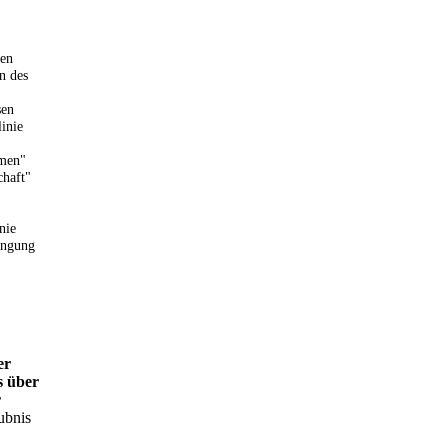
ten
n des
sen
linie
rmen"
chaft"
nie
ingung
er
s über
r
aubnis