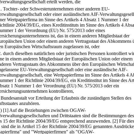
verwaltungsgesellschaft erteilt werden, die
1.
Tochter- oder Schwesterunternehmen einer anderen EU-
erwaltungsgesellschaft oder einer ausländischen AIF-Verwaltungsgesell
iner Wertpapierfirma im Sinne des Artikels 4 Absatz 1 Nummer 1 der
ichtlinie 2004/39/EG, eines Kreditinstituts im Sinne des Artikels 4 Absa
ummer 1 der Verordnung (EU) Nr. 575/2013 oder eines
ersicherungsunternehmens ist, das in einem anderen Mitgliedstaat der
uropäischen Union oder einem anderen Vertragsstaat des Abkommens 
en Europäischen Wirtschaftsraum zugelassen ist, oder
2.
durch dieselben natürlichen oder juristischen Personen kontrolliert wir
ine in einem anderen Mitgliedstaat der Europäischen Union oder einem
nderen Vertragsstaats des Abkommens über den Europäischen Wirtscha
ugelassene EU-Verwaltungsgesellschaft oder eine ausländische AIF-
erwaltungsgesellschaft, eine Wertpapierfirma im Sinne des Artikels 4 A
ummer 1 der Richtlinie 2004/39/EG, ein Kreditinstitut im Sinne des Art
bsatz 1 Nummer 1 der Verordnung (EU) Nr. 575/2013 oder ein
ersicherungsunternehmen kontrollieren,
 Bundesanstalt vor Erteilung der Erlaubnis die zuständigen Stellen des
ftsstaates anzuhören.
2)
[1] Auf die Beziehungen zwischen OGAW-
lverwaltungsgesellschaften und Drittstaaten sind die Bestimmungen des
ls 15 der Richtlinie 2004/39/EG entsprechend anzuwenden.
[2] Für die
sind die in Artikel 15 der Richtlinie 2004/39/EG genannten Ausdrücke
apierfirma" und "Wertpapierfirmen" als "OGAW-