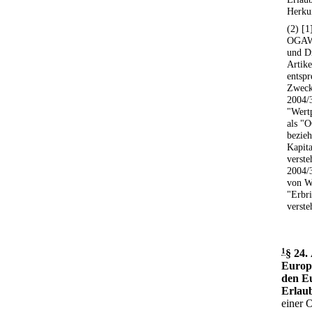
Herkun
(2) [1
OGAW-
und Dr
Artike
entspr
Zweck 
2004/
"Wert
als "
bezie
Kapita
verste
2004/
von We
"Erbri
verste
1
§ 24
.
Europ
den E
Erlaub
einer 