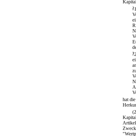
Kapital
2
V
e
R
N
V
E
d
3
e
a
z
V
N
A
V
hat die
Herkun
(
Kapita
Artike
Zweck 
"Wertp