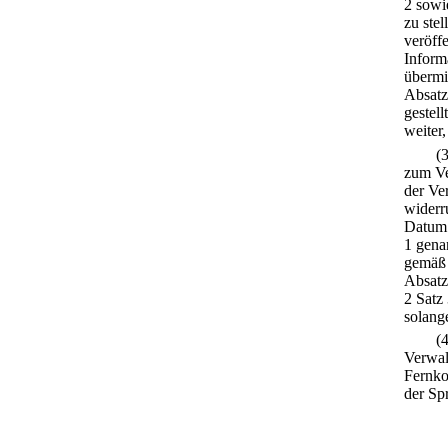
2 sowi
zu stel
veröff
Inform
übermi
Absatz
gestell
weiter,
(
zum Ve
der Ve
widerr
Datum 
1 gena
gemäß 
Absatz
2 Satz
solang
(
Verwalt
Fernko
der Spr