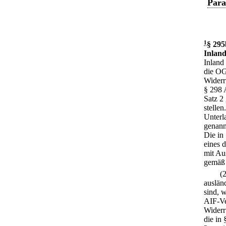
Para
1
§ 295
Inland
Inland
die OG
Widerr
§ 298 
Satz 2
stellen.
Unterl
genann
Die in
eines 
mit Au
gemäß 
(
auslän
sind, 
AIF-Ve
Widerr
die in