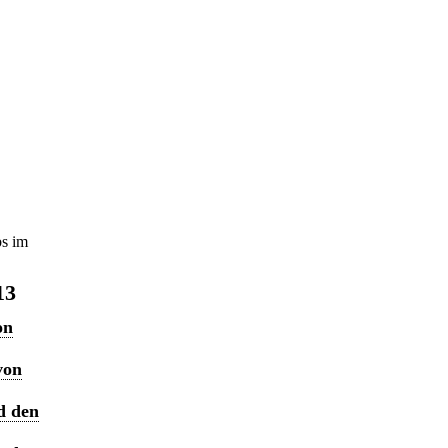
bs im
13
on
von
d den