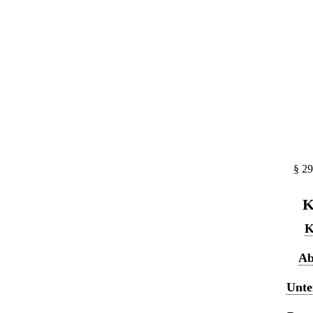
§ 29
K
K
Ab
Unte