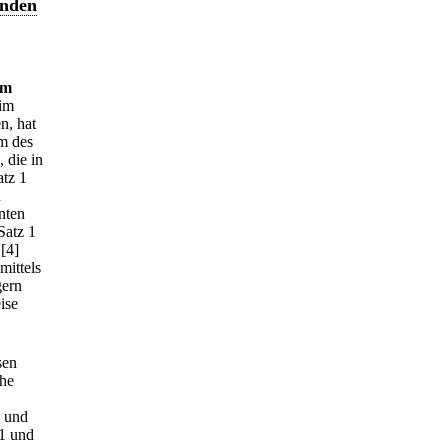
enden
im
 im
n, hat
m des
 die in
tz 1
u
nten
Satz 1
[4]
mittels
gern
ise
sen
che
n und
 1 und