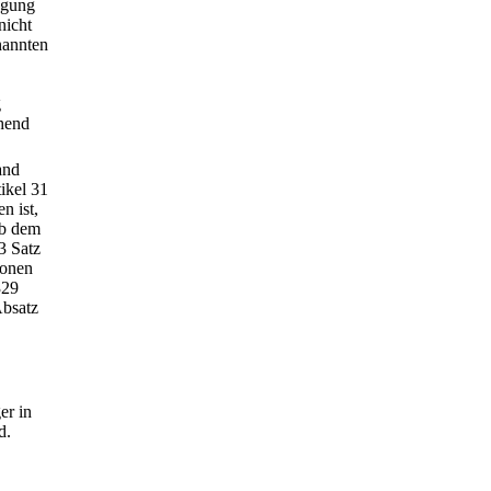
ügung
nicht
nannten
g
chend
and
ikel 31
n ist,
ab dem
3 Satz
ionen
329
bsatz
er in
d.