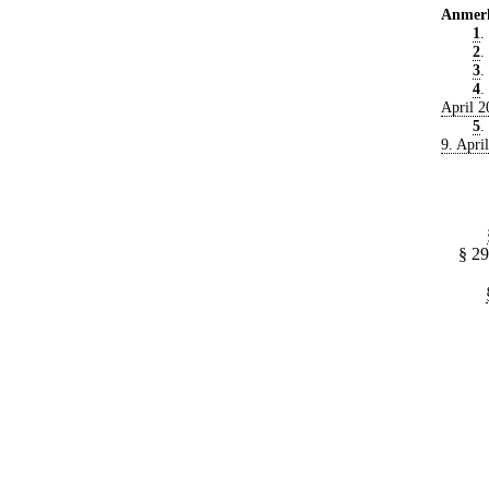
Anmer
1
.
2
.
3
.
4
.
April 2
5
.
9. Apri
§ 29