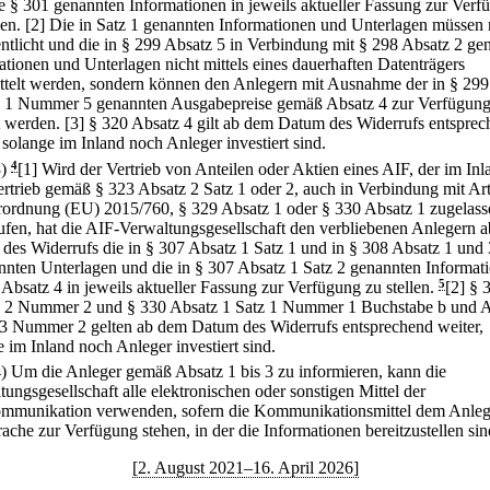
e § 301 genannten Informationen in jeweils aktueller Fassung zur Verf
len.
[2] Die in Satz 1 genannten Informationen und Unterlagen müssen 
entlicht und die in § 299 Absatz 5 in Verbindung mit § 298 Absatz 2 ge
ationen und Unterlagen nicht mittels eines dauerhaften Datenträgers
ttelt werden, sondern können den Anlegern mit Ausnahme der in § 299
 1 Nummer 5 genannten Ausgabepreise gemäß Absatz 4 zur Verfügun
t werden.
[3] § 320 Absatz 4 gilt ab dem Datum des Widerrufs entspre
 solange im Inland noch Anleger investiert sind.
3)
4
[1] Wird der Vertrieb von Anteilen oder Aktien eines AIF, der im Inl
rtrieb gemäß § 323 Absatz 2 Satz 1 oder 2, auch in Verbindung mit Art
rordnung (EU) 2015/760, § 329 Absatz 1 oder § 330 Absatz 1 zugelasse
ufen, hat die AIF-Verwaltungsgesellschaft den verbliebenen Anlegern 
des Widerrufs die in § 307 Absatz 1 Satz 1 und in § 308 Absatz 1 und 
nnten Unterlagen und die in § 307 Absatz 1 Satz 2 genannten Informat
Absatz 4 in jeweils aktueller Fassung zur Verfügung zu stellen.
5
[2] § 
 2 Nummer 2 und § 330 Absatz 1 Satz 1 Nummer 1 Buchstabe b und A
 3 Nummer 2 gelten ab dem Datum des Widerrufs entsprechend weiter,
e im Inland noch Anleger investiert sind.
4) Um die Anleger gemäß Absatz 1 bis 3 zu informieren, kann die
ungsgesellschaft alle elektronischen oder sonstigen Mittel der
mmunikation verwenden, sofern die Kommunikationsmittel dem Anleg
ache zur Verfügung stehen, in der die Informationen bereitzustellen sin
[2. August 2021–16. April 2026]