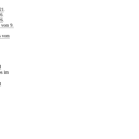
21
.
26
.
26
.
s vom 9.
s vom
d
bs im
t