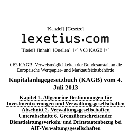
[
Kanzlei
] [
Gesetze
]
[
Titelei
] [
Inhalt
] [
Quellen
]
[
<
]
§ 63 KAGB
[
>
]
§ 63 KAGB. Verweismöglichkeiten der Bundesanstalt an die
Europäische Wertpapier- und Marktaufsichtsbehörde
Kapitalanlagegesetzbuch (KAGB) vom 4.
Juli 2013
Kapitel 1. Allgemeine Bestimmungen für
Investmentvermögen und Verwaltungsgesellschaften
Abschnitt 2. Verwaltungsgesellschaften
Unterabschnitt 6. Grenzüberschreitender
Dienstleistungsverkehr und Drittstaatenbezug bei
AIF-Verwaltungsgesellschaften