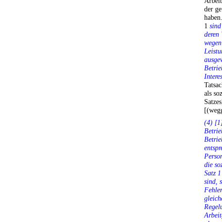
Arbei
der ge
haben
1
sind
deren 
wegen 
Leistu
ausge
Betrie
Interes
Tatsac
als so
Satzes
[(wegg
(4) [1
Betrie
Betrie
entspr
Person
die so
Satz 1
sind, 
Fehler
gleich
Regelu
Arbeit