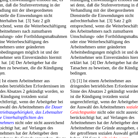
nn, daß die Stufenvertretung in der
sei denn, daß die Stufenvertretung in d
ndlung mit der übergeordneten
Verhandlung mit der übergeordneten
stelle die Einwendungen nicht
Dienststelle die Einwendungen nicht
hterhalten hat. [3] Satz 2 gilt
aufrechterhalten hat. [3] Satz 2 gilt
echend, wenn die Weiterbeschäftigung
entsprechend, wenn die Weiterbeschäf
rbeitnehmers nach zumutbaren
des Arbeitnehmers nach zumutbaren
ulungs- oder Fortbildungsmaßnahmen
Umschulungs- oder Fortbildungsmaß
ine Weiterbeschäftigung des
oder eine Weiterbeschäftigung des
tnehmers unter geänderten
Arbeitnehmers unter geänderten
sbedingungen möglich ist und der
Arbeitsbedingungen möglich ist und d
nehmer sein Einverständnis hiermit
Arbeitnehmer sein Einverständnis hier
t hat. [4] Der Arbeitgeber hat die
erklärt hat. [4] Der Arbeitgeber hat die
hen zu beweisen, die die Kündigung
Tatsachen zu beweisen, die die Kündi
gen.
bedingen.
] Ist einem Arbeitnehmer aus
(3) [1] Ist einem Arbeitnehmer aus
nden betrieblichen Erfordernissen im
dringenden betrieblichen Erforderniss
des Absatzes 2 gekündigt worden, so
Sinne des Absatzes 2 gekündigt worden
e Kündigung trotzdem sozial
ist die Kündigung trotzdem sozial
chtfertigt, wenn der Arbeitgeber bei
ungerechtfertigt, wenn der Arbeitgeber
uswahl des Arbeitnehmers
die Dauer
der Auswahl des Arbeitnehmers
soziale
triebszugehörigkeit, das Lebensalter
Gesichtspunkte
nicht oder nicht ausrei
e Unterhaltspflichten des
berücksichtigt hat; auf Verlangen des
tnehmers
nicht oder nicht ausreichend
Arbeitnehmers hat der Arbeitgeber de
sichtigt hat; auf Verlangen des
Arbeitnehmer die Gründe anzugeben, d
tnehmers hat der Arbeitgeber dem
der getroffenen sozialen Auswahl gefü