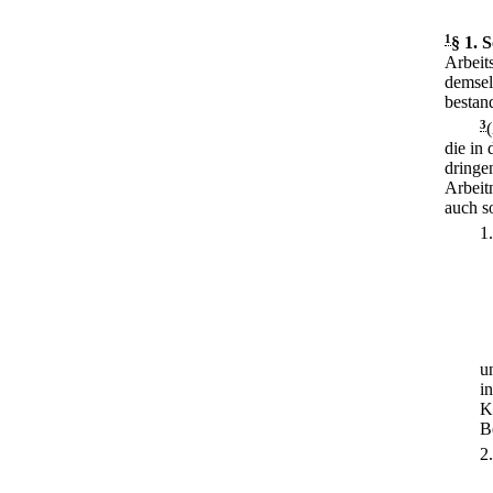
1
§ 1
.
S
Arbeit
demsel
bestand
3
die in
dringe
Arbeit
auch s
1
u
i
K
B
2