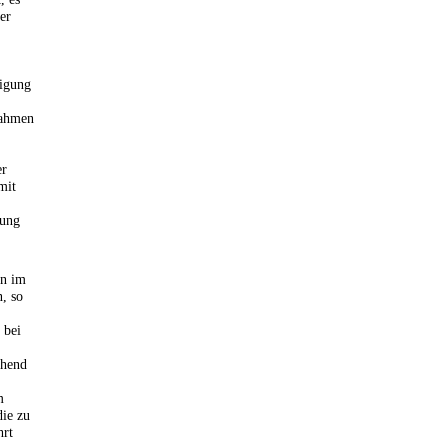
er
tigung
nahmen
er
mit
gung
en im
, so
 bei
chend
m
ie zu
hrt