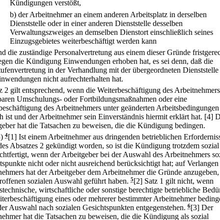
Kündigungen verstößt,
b)
der Arbeitnehmer an einem anderen Arbeitsplatz in derselben
Dienststelle oder in einer anderen Dienststelle desselben
Verwaltungszweiges an demselben Dienstort einschließlich seines
Einzugsgebietes weiterbeschäftigt werden kann
nd die zuständige Personalvertretung aus einem dieser Gründe fristgere
egen die Kündigung Einwendungen erhoben hat, es sei denn, daß die
tufenvertretung in der Verhandlung mit der übergeordneten Dienststelle
inwendungen nicht aufrechterhalten hat.
tz 2 gilt entsprechend, wenn die Weiterbeschäftigung des Arbeitnehmer
aren Umschulungs- oder Fortbildungsmaßnahmen oder eine
beschäftigung des Arbeitnehmers unter geänderten Arbeitsbedingungen
 ist und der Arbeitnehmer sein Einverständnis hiermit erklärt hat.
[4] 
geber hat die Tatsachen zu beweisen, die die Kündigung bedingen.
3)
4
[1] Ist einem Arbeitnehmer aus dringenden betrieblichen Erfordernis
des Absatzes 2 gekündigt worden, so ist die Kündigung trotzdem sozial
chtfertigt, wenn der Arbeitgeber bei der Auswahl des Arbeitnehmers so
tspunkte nicht oder nicht ausreichend berücksichtigt hat; auf Verlangen
nehmers hat der Arbeitgeber dem Arbeitnehmer die Gründe anzugeben, 
troffenen sozialen Auswahl geführt haben.
5
[2] Satz 1 gilt nicht, wenn
stechnische, wirtschaftliche oder sonstige berechtigte betriebliche Bedü
iterbeschäftigung eines oder mehrerer bestimmter Arbeitnehmer bedin
der Auswahl nach sozialen Gesichtspunkten entgegenstehen.
6
[3] Der
nehmer hat die Tatsachen zu beweisen, die die Kündigung als sozial