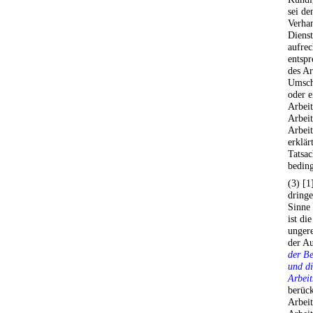
sei de
Verha
Dienst
aufrec
entspr
des A
Umsch
oder e
Arbei
Arbeit
Arbeit
erklär
Tatsac
bedin
(3) [1
dringe
Sinne 
ist di
ungere
der A
der Be
und di
Arbei
berück
Arbei