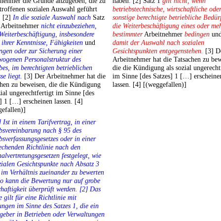
tnehmer die Gründe anzugeben, die zu
haben. [2] Satz 1
gilt nicht, wenn
troffenen sozialen Auswahl geführt
betriebstechnische, wirtschaftliche ode
. [2]
In die soziale Auswahl nach
Satz
sonstige berechtigte betriebliche Bedür
Arbeitnehmer
nicht einzubeziehen,
die Weiterbeschäftigung eines oder meh
Weiterbeschäftigung, insbesondere
bestimmter
Arbeitnehmer
bedingen
un
ihrer Kenntnisse, Fähigkeiten
und
damit der Auswahl nach sozialen
ngen oder zur Sicherung einer
Gesichtspunkten entgegenstehen.
[3] D
wogenen Personalstruktur des
Arbeitnehmer hat die Tatsachen zu bew
bes, im berechtigten betrieblichen
die die Kündigung als sozial ungerecht
se liegt.
[3] Der Arbeitnehmer hat die
im Sinne [des Satzes] 1 […] erscheine
hen zu beweisen, die die Kündigung
lassen. [4] [(weggefallen)]
zial ungerechtfertigt im Sinne [des
] 1 […] erscheinen lassen. [4]
efallen)]
] Ist in einem Tarifvertrag, in einer
bsvereinbarung nach § 95 des
bsverfassungsgesetzes oder in einer
echenden Richtlinie nach den
alvertretungsgesetzen festgelegt, wie
zialen Gesichtspunkte nach Absatz 3
 im Verhältnis zueinander zu bewerten
so kann die Bewertung nur auf grobe
haftigkeit überprüft werden. [2] Das
e gilt für eine Richtlinie mit
ngen im Sinne des Satzes 1, die ein
geber in Betrieben oder Verwaltungen