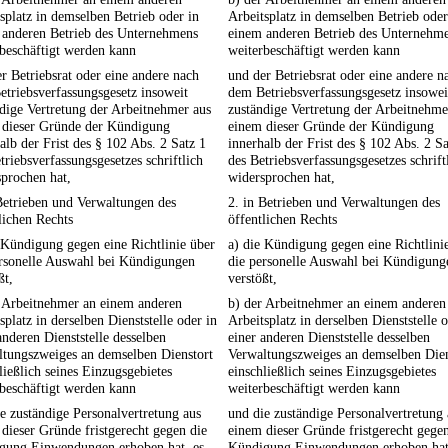
splatz in demselben Betrieb oder in
Arbeitsplatz in demselben Betrieb oder
 anderen Betrieb des Unternehmens
einem anderen Betrieb des Unternehm
beschäftigt werden kann
weiterbeschäftigt werden kann
r Betriebsrat oder eine andere nach
und der Betriebsrat oder eine andere n
triebsverfassungsgesetz insoweit
dem Betriebsverfassungsgesetz insowei
dige Vertretung der Arbeitnehmer aus
zuständige Vertretung der Arbeitnehme
 dieser Gründe der Kündigung
einem dieser Gründe der Kündigung
alb der Frist des § 102 Abs. 2 Satz 1
innerhalb der Frist des § 102 Abs. 2 Sa
triebsverfassungsgesetzes schriftlich
des Betriebsverfassungsgesetzes schrift
prochen hat,
widersprochen hat,
Betrieben und Verwaltungen des
2. in Betrieben und Verwaltungen des
lichen Rechts
öffentlichen Rechts
 Kündigung gegen eine Richtlinie über
a) die Kündigung gegen eine Richtlini
ersonelle Auswahl bei Kündigungen
die personelle Auswahl bei Kündigung
ßt,
verstößt,
r Arbeitnehmer an einem anderen
b) der Arbeitnehmer an einem anderen
splatz in derselben Dienststelle oder in
Arbeitsplatz in derselben Dienststelle o
anderen Dienststelle desselben
einer anderen Dienststelle desselben
ltungszweiges an demselben Dienstort
Verwaltungszweiges an demselben Dien
ließlich seines Einzugsgebietes
einschließlich seines Einzugsgebietes
beschäftigt werden kann
weiterbeschäftigt werden kann
e zuständige Personalvertretung aus
und die zuständige Personalvertretung 
dieser Gründe fristgerecht gegen die
einem dieser Gründe fristgerecht gegen
gung Einwendungen erhoben hat, es
Kündigung Einwendungen erhoben hat