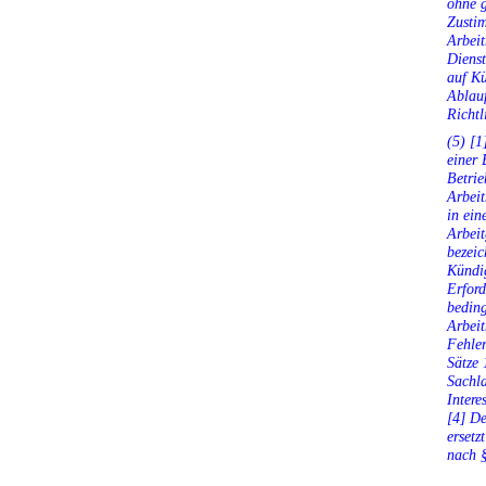
ohne g
Zustim
Arbeit
Dienst
auf K
Ablau
Richtl
(5) [1
einer 
Betrie
Arbeit
in ein
Arbeit
bezeic
Kündig
Erford
beding
Arbei
Fehler
Sätze 
Sachl
Intere
[4] De
ersetz
nach §