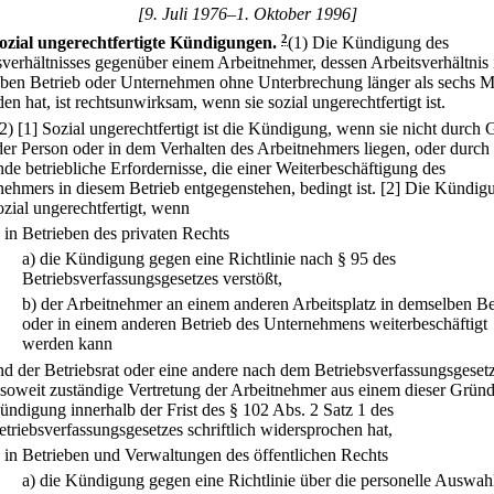
[9. Juli 1976–1. Oktober 1996]
ozial ungerechtfertigte Kündigungen.
2
(1) Die Kündigung des
sverhältnisses gegenüber einem Arbeitnehmer, dessen Arbeitsverhältnis 
ben Betrieb oder Unternehmen ohne Unterbrechung länger als sechs 
en hat, ist rechtsunwirksam, wenn sie sozial ungerechtfertigt ist.
(2)
[1] Sozial ungerechtfertigt ist die Kündigung, wenn sie nicht durch 
 der Person oder in dem Verhalten des Arbeitnehmers liegen, oder durch
nde betriebliche Erfordernisse, die einer Weiterbeschäftigung des
nehmers in diesem Betrieb entgegenstehen, bedingt ist.
[2] Die Kündigu
ozial ungerechtfertigt, wenn
.
in Betrieben des privaten Rechts
a)
die Kündigung gegen eine Richtlinie nach § 95 des
Betriebsverfassungsgesetzes verstößt,
b)
der Arbeitnehmer an einem anderen Arbeitsplatz in demselben Be
oder in einem anderen Betrieb des Unternehmens weiterbeschäftigt
werden kann
nd der Betriebsrat oder eine andere nach dem Betriebsverfassungsgeset
nsoweit zuständige Vertretung der Arbeitnehmer aus einem dieser Gründ
ündigung innerhalb der Frist des § 102 Abs. 2 Satz 1 des
etriebsverfassungsgesetzes schriftlich widersprochen hat,
.
in Betrieben und Verwaltungen des öffentlichen Rechts
a)
die Kündigung gegen eine Richtlinie über die personelle Auswahl