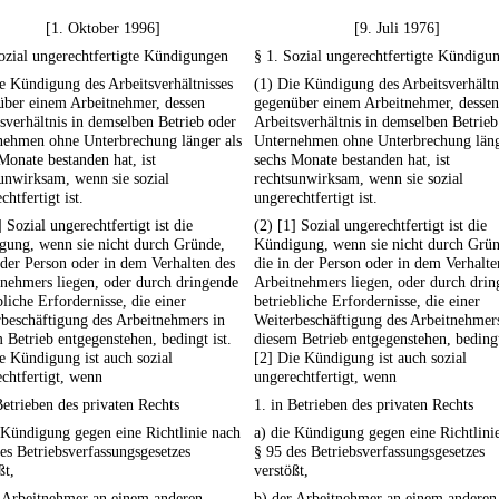
[1. Oktober 1996]
[9. Juli 1976]
ozial ungerechtfertigte Kündigungen
§ 1. Sozial ungerechtfertigte Kündigu
e Kündigung des Arbeitsverhältnisses
(1) Die Kündigung des Arbeitsverhältn
über einem Arbeitnehmer, dessen
gegenüber einem Arbeitnehmer, dessen
sverhältnis in demselben Betrieb oder
Arbeitsverhältnis in demselben Betrieb
nehmen ohne Unterbrechung länger als
Unternehmen ohne Unterbrechung läng
Monate bestanden hat, ist
sechs Monate bestanden hat, ist
unwirksam, wenn sie sozial
rechtsunwirksam, wenn sie sozial
chtfertigt ist.
ungerechtfertigt ist.
] Sozial ungerechtfertigt ist die
(2) [1] Sozial ungerechtfertigt ist die
gung, wenn sie nicht durch Gründe,
Kündigung, wenn sie nicht durch Grün
 der Person oder in dem Verhalten des
die in der Person oder in dem Verhalte
nehmers liegen, oder durch dringende
Arbeitnehmers liegen, oder durch dri
bliche Erfordernisse, die einer
betriebliche Erfordernisse, die einer
beschäftigung des Arbeitnehmers in
Weiterbeschäftigung des Arbeitnehmer
 Betrieb entgegenstehen, bedingt ist.
diesem Betrieb entgegenstehen, bedingt
e Kündigung ist auch sozial
[2] Die Kündigung ist auch sozial
chtfertigt, wenn
ungerechtfertigt, wenn
Betrieben des privaten Rechts
1. in Betrieben des privaten Rechts
 Kündigung gegen eine Richtlinie nach
a) die Kündigung gegen eine Richtlini
es Betriebsverfassungsgesetzes
§ 95 des Betriebsverfassungsgesetzes
ßt,
verstößt,
r Arbeitnehmer an einem anderen
b) der Arbeitnehmer an einem anderen