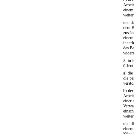
Arbeit
einem
weiter
und de
dem Be
zustän
einem
innerh
des Be
widers
2. in 
öffent
a) die
die p
verstö
b) de
Arbeit
einer 
Verwa
einsch
weiter
und di
einem 
Kündi