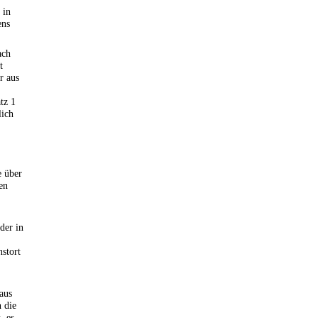
 in
ens
ach
t
r aus
tz 1
lich
e über
en
der in
stort
aus
 die
, es