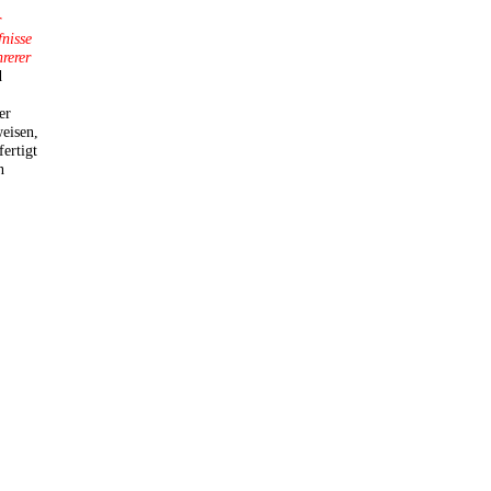
r
fnisse
rerer
d
er
eisen,
fertigt
n