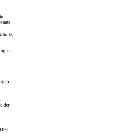
in
Monate
Gründe,
ng ist
trieb
z
e der
 bei