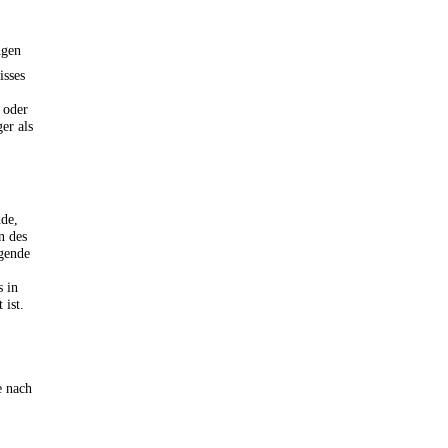
ngen
isses
 oder
er als
de,
n des
ngende
s in
 ist.
e nach