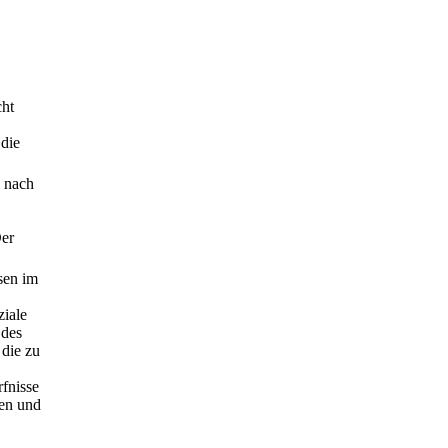
cht
 die
s nach
Der
sen im
ziale
 des
die zu
rfnisse
gen und