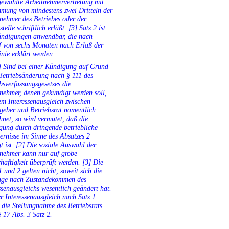
ewählte Arbeitnehmervertretung mit
mung von mindestens zwei Dritteln der
nehmer des Betriebes oder der
stelle schriftlich erläßt. [3] Satz 2 ist
ündigungen anwendbar, die nach
f von sechs Monaten nach Erlaß der
inie erklärt werden.
] Sind bei einer Kündigung auf Grund
Betriebsänderung nach § 111 des
bsverfassungsgesetzes die
nehmer, denen gekündigt werden soll,
em Interessenausgleich zwischen
geber und Betriebsrat namentlich
hnet, so wird vermutet, daß die
ung durch dringende betriebliche
ernisse im Sinne des Absatzes 2
t ist. [2] Die soziale Auswahl der
tnehmer kann nur auf grobe
haftigkeit überprüft werden. [3] Die
1 und 2 gelten nicht, soweit sich die
age nach Zustandekommen des
ssenausgleichs wesentlich geändert hat.
r Interessenausgleich nach Satz 1
t die Stellungnahme des Betriebsrats
 17 Abs. 3 Satz 2.