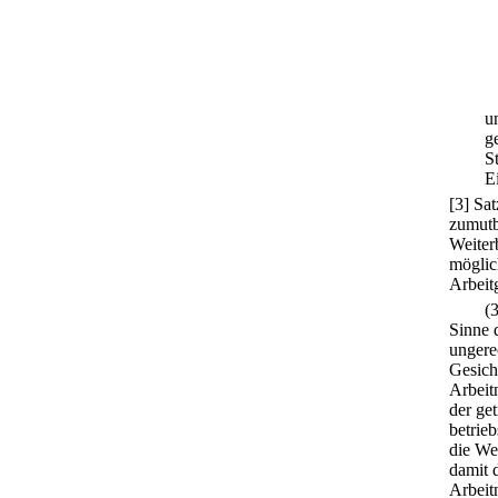
u
g
S
E
[3] Sa
zumutb
Weiter
möglich
Arbeit
(
Sinne 
ungere
Gesich
Arbeit
der ge
betrieb
die We
damit 
Arbeit