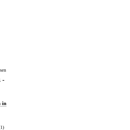
ssen
 -
 in
(1)