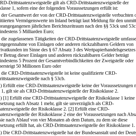
RD-Drittstaatenzweigstelle gilt als CRD-Drittstaatenzweigstelle der
lasse 1, sofern eine der folgenden Voraussetzungen erfüllt ist:
.
der Gesamtwert der von der CRD-Drittstaatenzweigstelle verbuchten 
nitiierten Vermögenswerte im Inland beträgt laut Meldung für den unmit
orangegangenen jährlichen Berichtszeitraum nach den §§ 53ck und 53c
indestens 5 Milliarden Euro;
.
die zugelassenen Tätigkeiten der CRD-Drittstaatenzweigstelle umfasse
ntgegennahme von Einlagen oder anderen rückzahlbaren Geldern von
rivatkunden im Sinne des § 67 Absatz 3 des Wertpapierhandelsgesetzes
er Betrag dieser Einlagen und anderen rückzahlbaren Gelder beträgt
indestens 5 Prozent der Gesamtverbindlichkeiten der Zweigstelle oder
bersteigt 50 Millionen Euro oder
.
die CRD-Drittstaatenzweigstelle ist keine qualifizierte CRD-
rittstaatenzweigstelle nach § 53cb.
2) Erfüllt eine CRD-Drittstaatenzweigstelle keine der Voraussetzungen 
1, gilt sie als CRD-Drittstaatenzweigstelle der Risikoklasse 2.
3)
[1] Erfüllt eine CRD-Drittstaatenzweigstelle der Risikoklasse 1 keine
setzung nach Absatz 1 mehr, gilt sie unverzüglich als CRD-
aatenzweigstelle der Risikoklasse 2.
[2] Erfüllt eine CRD-
taatenzweigstelle der Risikoklasse 2 eine der Voraussetzungen nach Absa
t sie nach Ablauf von vier Monaten ab dem Datum, zu dem sie diese
etzung erfüllt hat, als CRD-Drittstaatenzweigstelle der Risikoklasse 1.
4) Die CRD-Drittstaatenzweigstelle hat der Bundesanstalt und der Deut