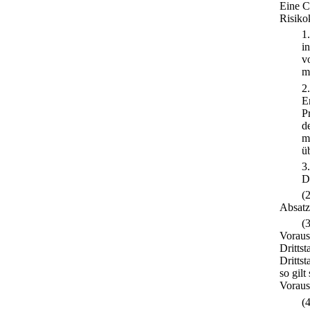
Eine C
Risikok
1
i
v
m
2
E
P
d
m
ü
3
D
(
Absatz 
(
Voraus
Drittst
Dritts
so gil
Vorauss
(