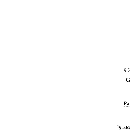
§ 5
G
Pa
1
§ 53c