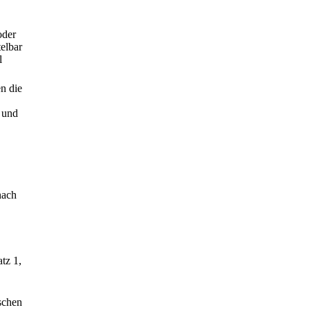
oder
telbar
l
n die
 und
nach
tz 1,
schen