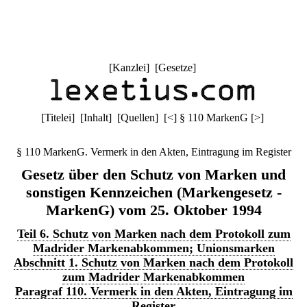
[
Kanzlei
] [
Gesetze
]
[
Titelei
] [
Inhalt
] [
Quellen
]
[
<
]
§ 110 MarkenG
[
>
]
§ 110 MarkenG. Vermerk in den Akten, Eintragung im Register
Gesetz über den Schutz von Marken und
sonstigen Kennzeichen (Markengesetz -
MarkenG) vom 25. Oktober 1994
Teil 6. Schutz von Marken nach dem Protokoll zum
Madrider Markenabkommen; Unionsmarken
Abschnitt 1. Schutz von Marken nach dem Protokoll
zum Madrider Markenabkommen
Paragraf 110. Vermerk in den Akten, Eintragung im
Register