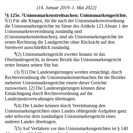
[14. Januar 2019–1. Mai 2022]
1
§ 125e
.
2
Unionsmarkenstreitsachen; Unionsmarkengerichte.
3
(1) Für alle Klagen, für die nach der Unionsmarkenverordnung
die Unionsmarkengerichte im Sinne des Artikels 123 Absatz 1 der
Unionsmarkenverordnung zuständig sind
(Unionsmarkenstreitsachen), sind als Unionsmarkengerichte im
ersten Rechtszug die Landgerichte ohne Rücksicht auf den
Streitwert ausschließlich zuständig.
4
(2) Unionsmarkengericht zweiter Instanz ist das
Oberlandesgericht, in dessen Bezirk das Unionsmarkengericht
erster Instanz seinen Sitz hat.
(3)
5
[1] Die Landesregierungen werden ermächtigt, durch
Rechtsverordnung die Unionsmarkenstreitsachen für die Bezirke
mehrerer Unionsmarkengerichte einem dieser Gerichte
zuzuweisen.
[2] Die Landesregierungen können diese
Ermächtigung durch Rechtsverordnung auf die
Landesjustizverwaltungen übertragen.
6
(4) Die Länder können durch Vereinbarung den
Unionsmarkengerichten eines Landes obliegende Aufgaben ganz
oder teilweise dem zuständigen Unionsmarkengericht eines
anderen Landes übertragen.
7
(5) Auf Verfahren vor den Unionsmarkengerichten ist § 140