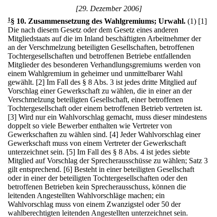
[29. Dezember 2006]
1
§ 10
.
Zusammensetzung des Wahlgremiums; Urwahl.
(1)
[1]
Die nach diesem Gesetz oder dem Gesetz eines anderen
Mitgliedstaats auf die im Inland beschäftigten Arbeitnehmer der
an der Verschmelzung beteiligten Gesellschaften, betroffenen
Tochtergesellschaften und betroffenen Betriebe entfallenden
Mitglieder des besonderen Verhandlungsgremiums werden von
einem Wahlgremium in geheimer und unmittelbarer Wahl
gewählt.
[2] Im Fall des § 8 Abs. 3 ist jedes dritte Mitglied auf
Vorschlag einer Gewerkschaft zu wählen, die in einer an der
Verschmelzung beteiligten Gesellschaft, einer betroffenen
Tochtergesellschaft oder einem betroffenen Betrieb vertreten ist.
[3] Wird nur ein Wahlvorschlag gemacht, muss dieser mindestens
doppelt so viele Bewerber enthalten wie Vertreter von
Gewerkschaften zu wählen sind.
[4] Jeder Wahlvorschlag einer
Gewerkschaft muss von einem Vertreter der Gewerkschaft
unterzeichnet sein.
[5] Im Fall des § 8 Abs. 4 ist jedes siebte
Mitglied auf Vorschlag der Sprecherausschüsse zu wählen; Satz 3
gilt entsprechend.
[6] Besteht in einer beteiligten Gesellschaft
oder in einer der beteiligten Tochtergesellschaften oder den
betroffenen Betrieben kein Sprecherausschuss, können die
leitenden Angestellten Wahlvorschläge machen; ein
Wahlvorschlag muss von einem Zwanzigstel oder 50 der
wahlberechtigten leitenden Angestellten unterzeichnet sein.