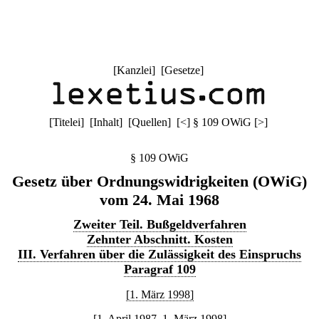
[
Kanzlei
] [
Gesetze
]
[
Titelei
] [
Inhalt
] [
Quellen
]
[
<
]
§ 109 OWiG
[
>
]
§ 109 OWiG
Gesetz über Ordnungswidrigkeiten (OWiG)
vom 24. Mai 1968
Zweiter Teil. Bußgeldverfahren
Zehnter Abschnitt. Kosten
III. Verfahren über die Zulässigkeit des Einspruchs
Paragraf 109
[1. März 1998]
[1. April 1987–1. März 1998]