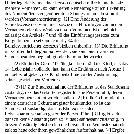
Unterliegt der Name einer Person deutschem Recht und hat sie
mehrere Vornamen, so kann deren Reihenfolge durch Erklärung
des Namenträgers gegenüber dem Standesamt neu bestimmt
werden (Vornamensortierung).
[2] Eine Änderung der
Schreibweise der Vornamen sowie das Hinzufügen von neuen
Vornamen oder das Weglassen von Vornamen ist dabei nicht
zulässig; die Artikel 47 und 48 des Einführungsgesetzes zum
Bürgerlichen Gesetzbuche und § 94 des
Bundesvertriebenengesetzes bleiben unberührt.
[3] Die Erklärung
muss öffentlich beglaubigt werden; sie kann auch von den
Standesbeamten beglaubigt oder beurkundet werden.
(2) Ein in der Geschäftsfähigkeit beschränktes Kind, das das
14. Lebensjahr vollendet hat, kann die Erklärung nach Absatz 1
nur selbst abgeben; das Kind bedarf hierzu der Zustimmung
seines gesetzlichen Vertreters.
(3)
[1] Zur Entgegennahme der Erklärung ist das Standesamt
zuständig, das das Geburtenregister für die Person führt, deren
Vornamen neu sortiert werden sollen.
[2] Ist die Geburt nicht in
einem deutschen Geburtenregister beurkundet, so ist das
Standesamt zuständig, das das Eheregister oder
Lebenspartnerschaftsregister der Person führt.
[3] Ergibt sich
danach keine Zuständigkeit, so ist das Standesamt zuständig, in
dessen Zuständigkeitsbereich die Person ihren Wohnsitz hat oder
zuletzt hatte oder ihren gewöhnlichen Aufenthalt hat.
[4] Ergibt