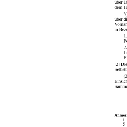
über 16
dem To
2
über d
Vornam
in Bez
1
P
2
L
E
[2] Di
Selbst
(
Einsic
Samme
Anmer
1
.
2
.