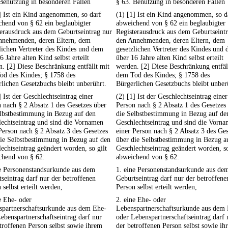
Benutzung in besonderen Fällen
§ 63. Benutzung in besonderen Fällen
] Ist ein Kind angenommen, so darf
(1) [1] Ist ein Kind angenommen, so d
hend von § 62 ein beglaubigter
abweichend von § 62 ein beglaubigter
erausdruck aus dem Geburtseintrag nur
Registerausdruck aus dem Geburtseint
nnehmenden, deren Eltern, dem
den Annehmenden, deren Eltern, dem
lichen Vertreter des Kindes und dem
gesetzlichen Vertreter des Kindes und
6 Jahre alten Kind selbst erteilt
über 16 Jahre alten Kind selbst erteilt
. [2] Diese Beschränkung entfällt mit
werden. [2] Diese Beschränkung entfäl
od des Kindes; § 1758 des
dem Tod des Kindes; § 1758 des
lichen Gesetzbuchs bleibt unberührt.
Bürgerlichen Gesetzbuchs bleibt unber
] Ist der Geschlechtseintrag einer
(2) [1] Ist der Geschlechtseintrag einer
 nach § 2 Absatz 1 des Gesetzes über
Person nach § 2 Absatz 1 des Gesetzes
elbstbestimmung in Bezug auf den
die Selbstbestimmung in Bezug auf de
echtseintrag und sind die Vornamen
Geschlechtseintrag und sind die Vorn
Person nach § 2 Absatz 3 des Gesetzes
einer Person nach § 2 Absatz 3 des Ges
die Selbstbestimmung in Bezug auf den
über die Selbstbestimmung in Bezug a
echtseintrag geändert worden, so gilt
Geschlechtseintrag geändert worden, so
chend von § 62:
abweichend von § 62:
ne Personenstandsurkunde aus dem
1. eine Personenstandsurkunde aus de
seintrag darf nur der betroffenen
Geburtseintrag darf nur der betroffene
 selbst erteilt werden,
Person selbst erteilt werden,
e Ehe- oder
2. eine Ehe- oder
spartnerschaftsurkunde aus dem Ehe-
Lebenspartnerschaftsurkunde aus dem
ebenspartnerschaftseintrag darf nur
oder Lebenspartnerschaftseintrag darf 
troffenen Person selbst sowie ihrem
der betroffenen Person selbst sowie ih