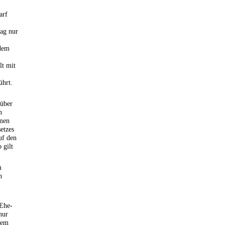
arf
rag nur
 dem
lt mit
ührt.
 über
n
amen
etzes
uf den
 gilt
m
n
 Ehe-
nur
rem