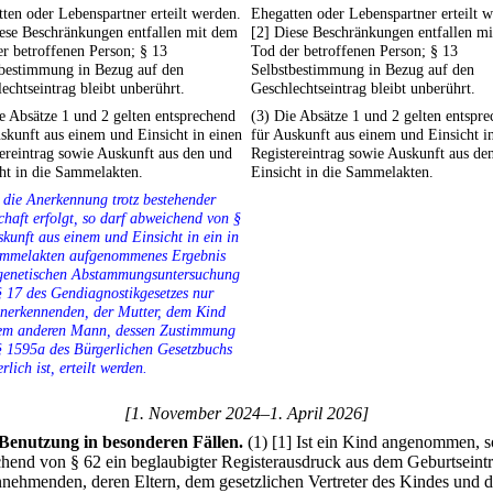
ten oder Lebenspartner erteilt werden.
Ehegatten oder Lebenspartner erteilt 
ese Beschränkungen entfallen mit dem
[2] Diese Beschränkungen entfallen m
r betroffenen Person; § 13
Tod der betroffenen Person; § 13
tbestimmung in Bezug auf den
Selbstbestimmung in Bezug auf den
echtseintrag bleibt unberührt.
Geschlechtseintrag bleibt unberührt.
e Absätze 1 und 2 gelten entsprechend
(3) Die Absätze 1 und 2 gelten entspr
skunft aus einem und Einsicht in einen
für Auskunft aus einem und Einsicht i
ereintrag sowie Auskunft aus den und
Registereintrag sowie Auskunft aus de
ht in die Sammelakten.
Einsicht in die Sammelakten.
t die Anerkennung trotz bestehender
chaft erfolgt, so darf abweichend von §
kunft aus einem und Einsicht in ein in
ammelakten aufgenommenes Ergebnis
 genetischen Abstammungsuntersuchung
 17 des Gendiagnostikgesetzes nur
nerkennenden, der Mutter, dem Kind
em anderen Mann, dessen Zustimmung
§ 1595a des Bürgerlichen Gesetzbuchs
erlich ist, erteilt werden.
[1. November 2024–1. April 2026]
Benutzung in besonderen Fällen.
(1)
[1] Ist ein Kind angenommen, s
hend von § 62 ein beglaubigter Registerausdruck aus dem Geburtseint
nehmenden, deren Eltern, dem gesetzlichen Vertreter des Kindes und 