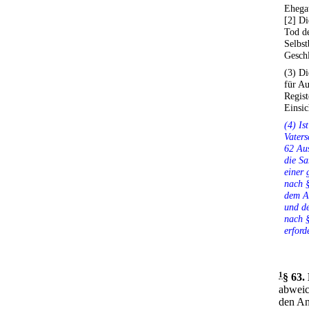
Ehegat
[2] Di
Tod de
Selbs
Geschl
(3) Di
für Au
Regist
Einsic
(4) Is
Vaters
62 Aus
die S
einer
nach §
dem A
und d
nach 
erford
1
§ 63
.
abweic
den An