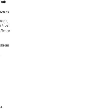
 mit
setzes
mmung
 § 62:
offenen
 ihrem
3
24
.