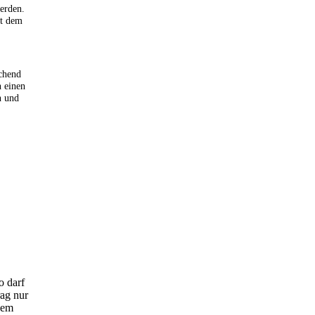
werden.
it dem
echend
n einen
n und
o darf
rag nur
dem