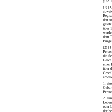
§ 63. 
(1) [1
abweic
Regist
den A
gesetz
über 1
werden
dem T
Bürger
(2) [1
Person
die S
Geschl
einer 
über 
Geschl
abwei
1. ei
Geburt
Person
2. ein
Leben
oder L
der be