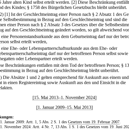
 Jahre alten Kind selbst erteilt werden.
[2] Diese Beschränkung entfällt
d des Kindes; § 1758 des Bürgerlichen Gesetzbuchs bleibt unberührt.
(2)
[1] Ist der Geschlechtseintrag einer Person nach § 2 Absatz 1 des Ge
ie Selbstbestimmung in Bezug auf den Geschlechtseintrag und sind die
en einer Person nach § 2 Absatz 3 des Gesetzes über die Selbstbesti
ug auf den Geschlechtseintrag geändert worden, so gilt abweichend von
.
eine Personenstandsurkunde aus dem Geburtseintrag darf nur der betr
erson selbst erteilt werden,
.
eine Ehe- oder Lebenspartnerschaftsurkunde aus dem Ehe- oder
ebenspartnerschaftseintrag darf nur der betroffenen Person selbst sowie
hegatten oder Lebenspartner erteilt werden.
ese Beschränkungen entfallen mit dem Tod der betroffenen Person; § 1
bestimmung in Bezug auf den Geschlechtseintrag bleibt unberührt.
3) Die Absätze 1 und 2 gelten entsprechend für Auskunft aus einem und
ht in einen Registereintrag sowie Auskunft aus den und Einsicht in die
lakten.
[15. Mai 2013–1. November 2024]
[1. Januar 2009–15. Mai 2013]
kungen:
 1. Januar 2009: Artt. 1, 5 Abs. 2 S. 1 des
Gesetzes vom 19. Februar 2007
.
 1. November 2024: Artt. 4 Nr. 7, 13 Abs. 1 S. 1 des
Gesetzes vom 19. Juni 20