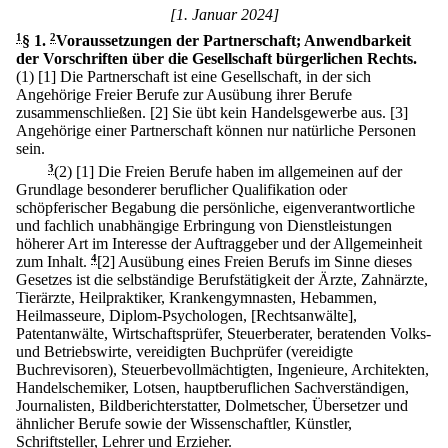
[1. Januar 2024]
1
§ 1
.
2
Voraussetzungen der Partnerschaft; Anwendbarkeit
der Vorschriften über die Gesellschaft bürgerlichen Rechts.
(1)
[1] Die Partnerschaft ist eine Gesellschaft, in der sich
Angehörige Freier Berufe zur Ausübung ihrer Berufe
zusammenschließen.
[2] Sie übt kein Handelsgewerbe aus.
[3]
Angehörige einer Partnerschaft können nur natürliche Personen
sein.
3
(2)
[1] Die Freien Berufe haben im allgemeinen auf der
Grundlage besonderer beruflicher Qualifikation oder
schöpferischer Begabung die persönliche, eigenverantwortliche
und fachlich unabhängige Erbringung von Dienstleistungen
höherer Art im Interesse der Auftraggeber und der Allgemeinheit
zum Inhalt.
4
[2] Ausübung eines Freien Berufs im Sinne dieses
Gesetzes ist die selbständige Berufstätigkeit der Ärzte, Zahnärzte,
Tierärzte, Heilpraktiker, Krankengymnasten, Hebammen,
Heilmasseure, Diplom-Psychologen, [Rechtsanwälte],
Patentanwälte, Wirtschaftsprüfer, Steuerberater, beratenden Volks-
und Betriebswirte, vereidigten Buchprüfer (vereidigte
Buchrevisoren), Steuerbevollmächtigten, Ingenieure, Architekten,
Handelschemiker, Lotsen, hauptberuflichen Sachverständigen,
Journalisten, Bildberichterstatter, Dolmetscher, Übersetzer und
ähnlicher Berufe sowie der Wissenschaftler, Künstler,
Schriftsteller, Lehrer und Erzieher.