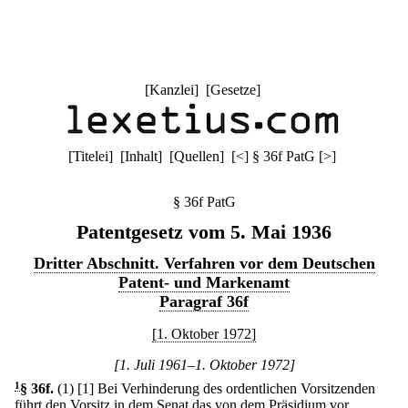
[
Kanzlei
] [
Gesetze
]
[
Titelei
] [
Inhalt
] [
Quellen
]
[
<
]
§ 36f PatG
[
>
]
§ 36f PatG
Patentgesetz vom 5. Mai 1936
Dritter Abschnitt. Verfahren vor dem Deutschen
Patent- und Markenamt
Paragraf 36f
[1. Oktober 1972]
[1. Juli 1961–1. Oktober 1972]
1
§ 36f
.
(1)
[1] Bei Verhinderung des ordentlichen Vorsitzenden
führt den Vorsitz in dem Senat das von dem Präsidium vor