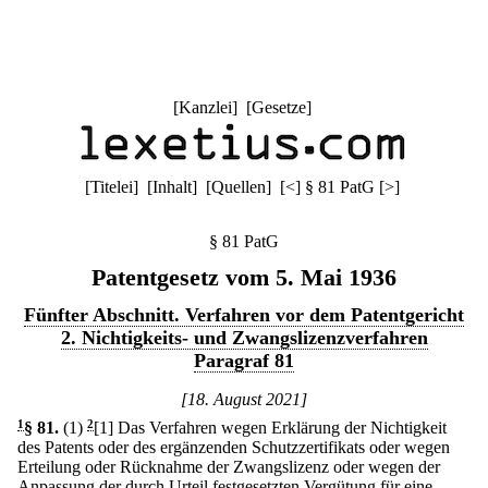
[
Kanzlei
] [
Gesetze
]
[
Titelei
] [
Inhalt
] [
Quellen
]
[
<
]
§ 81 PatG
[
>
]
§ 81 PatG
Patentgesetz vom 5. Mai 1936
Fünfter Abschnitt. Verfahren vor dem Patentgericht
2. Nichtigkeits- und Zwangslizenzverfahren
Paragraf 81
[18. August 2021]
1
§ 81
.
(1)
2
[1] Das Verfahren wegen Erklärung der Nichtigkeit
des Patents oder des ergänzenden Schutzzertifikats oder wegen
Erteilung oder Rücknahme der Zwangslizenz oder wegen der
Anpassung der durch Urteil festgesetzten Vergütung für eine