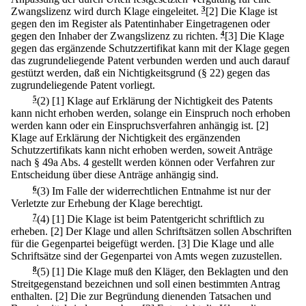
Zwangslizenz wird durch Klage eingeleitet.
3
[2] Die Klage ist
gegen den im Register als Patentinhaber Eingetragenen oder
gegen den Inhaber der Zwangslizenz zu richten.
4
[3] Die Klage
gegen das ergänzende Schutzzertifikat kann mit der Klage gegen
das zugrundeliegende Patent verbunden werden und auch darauf
gestützt werden, daß ein Nichtigkeitsgrund (§ 22) gegen das
zugrundeliegende Patent vorliegt.
5
(2)
[1] Klage auf Erklärung der Nichtigkeit des Patents
kann nicht erhoben werden, solange ein Einspruch noch erhoben
werden kann oder ein Einspruchsverfahren anhängig ist.
[2]
Klage auf Erklärung der Nichtigkeit des ergänzenden
Schutzzertifikats kann nicht erhoben werden, soweit Anträge
nach § 49a Abs. 4 gestellt werden können oder Verfahren zur
Entscheidung über diese Anträge anhängig sind.
6
(3) Im Falle der widerrechtlichen Entnahme ist nur der
Verletzte zur Erhebung der Klage berechtigt.
7
(4)
[1] Die Klage ist beim Patentgericht schriftlich zu
erheben.
[2] Der Klage und allen Schriftsätzen sollen Abschriften
für die Gegenpartei beigefügt werden.
[3] Die Klage und alle
Schriftsätze sind der Gegenpartei von Amts wegen zuzustellen.
8
(5)
[1] Die Klage muß den Kläger, den Beklagten und den
Streitgegenstand bezeichnen und soll einen bestimmten Antrag
enthalten.
[2] Die zur Begründung dienenden Tatsachen und