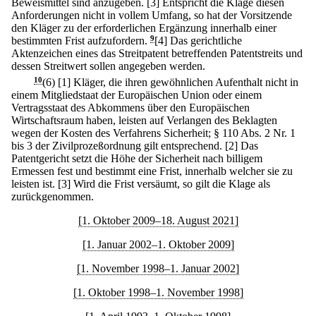
Beweismittel sind anzugeben.
[3] Entspricht die Klage diesen
Anforderungen nicht in vollem Umfang, so hat der Vorsitzende
den Kläger zu der erforderlichen Ergänzung innerhalb einer
bestimmten Frist aufzufordern.
9
[4] Das gerichtliche
Aktenzeichen eines das Streitpatent betreffenden Patentstreits und
dessen Streitwert sollen angegeben werden.
10
(6)
[1] Kläger, die ihren gewöhnlichen Aufenthalt nicht in
einem Mitgliedstaat der Europäischen Union oder einem
Vertragsstaat des Abkommens über den Europäischen
Wirtschaftsraum haben, leisten auf Verlangen des Beklagten
wegen der Kosten des Verfahrens Sicherheit; § 110 Abs. 2 Nr. 1
bis 3 der Zivilprozeßordnung gilt entsprechend.
[2] Das
Patentgericht setzt die Höhe der Sicherheit nach billigem
Ermessen fest und bestimmt eine Frist, innerhalb welcher sie zu
leisten ist.
[3] Wird die Frist versäumt, so gilt die Klage als
zurückgenommen.
[1. Oktober 2009–18. August 2021]
[1. Januar 2002–1. Oktober 2009]
[1. November 1998–1. Januar 2002]
[1. Oktober 1998–1. November 1998]