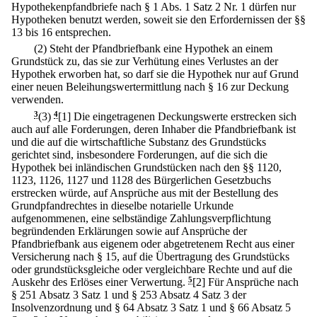
Hypothekenpfandbriefe nach § 1 Abs. 1 Satz 2 Nr. 1 dürfen nur
Hypotheken benutzt werden, soweit sie den Erfordernissen der §§
13 bis 16 entsprechen.
(2) Steht der Pfandbriefbank eine Hypothek an einem
Grundstück zu, das sie zur Verhütung eines Verlustes an der
Hypothek erworben hat, so darf sie die Hypothek nur auf Grund
einer neuen Beleihungswertermittlung nach § 16 zur Deckung
verwenden.
3
(3)
4
[1] Die eingetragenen Deckungswerte erstrecken sich
auch auf alle Forderungen, deren Inhaber die Pfandbriefbank ist
und die auf die wirtschaftliche Substanz des Grundstücks
gerichtet sind, insbesondere Forderungen, auf die sich die
Hypothek bei inländischen Grundstücken nach den §§ 1120,
1123, 1126, 1127 und 1128 des Bürgerlichen Gesetzbuchs
erstrecken würde, auf Ansprüche aus mit der Bestellung des
Grundpfandrechtes in dieselbe notarielle Urkunde
aufgenommenen, eine selbständige Zahlungsverpflichtung
begründenden Erklärungen sowie auf Ansprüche der
Pfandbriefbank aus eigenem oder abgetretenem Recht aus einer
Versicherung nach § 15, auf die Übertragung des Grundstücks
oder grundstücksgleiche oder vergleichbare Rechte und auf die
Auskehr des Erlöses einer Verwertung.
5
[2] Für Ansprüche nach
§ 251 Absatz 3 Satz 1 und § 253 Absatz 4 Satz 3 der
Insolvenzordnung und § 64 Absatz 3 Satz 1 und § 66 Absatz 5