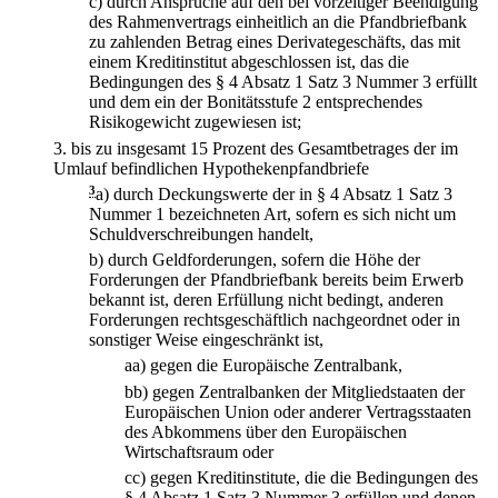
c)
durch Ansprüche auf den bei vorzeitiger Beendigung
des Rahmenvertrags einheitlich an die Pfandbriefbank
zu zahlenden Betrag eines Derivategeschäfts, das mit
einem Kreditinstitut abgeschlossen ist, das die
Bedingungen des § 4 Absatz 1 Satz 3 Nummer 3 erfüllt
und dem ein der Bonitätsstufe 2 entsprechendes
Risikogewicht zugewiesen ist;
3.
bis zu insgesamt 15 Prozent des Gesamtbetrages der im
Umlauf befindlichen Hypothekenpfandbriefe
3
a)
durch Deckungswerte der in § 4 Absatz 1 Satz 3
Nummer 1 bezeichneten Art, sofern es sich nicht um
Schuldverschreibungen handelt,
b)
durch Geldforderungen, sofern die Höhe der
Forderungen der Pfandbriefbank bereits beim Erwerb
bekannt ist, deren Erfüllung nicht bedingt, anderen
Forderungen rechtsgeschäftlich nachgeordnet oder in
sonstiger Weise eingeschränkt ist,
aa)
gegen die Europäische Zentralbank,
bb)
gegen Zentralbanken der Mitgliedstaaten der
Europäischen Union oder anderer Vertragsstaaten
des Abkommens über den Europäischen
Wirtschaftsraum oder
cc)
gegen Kreditinstitute, die die Bedingungen des
§ 4 Absatz 1 Satz 3 Nummer 3 erfüllen und denen