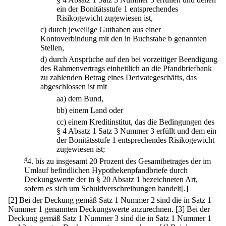
ein der Bonitätsstufe 1 entsprechendes
Risikogewicht zugewiesen ist,
c)
durch jeweilige Guthaben aus einer
Kontoverbindung mit den in Buchstabe b genannten
Stellen,
d)
durch Ansprüche auf den bei vorzeitiger Beendigung
des Rahmenvertrags einheitlich an die Pfandbriefbank
zu zahlenden Betrag eines Derivategeschäfts, das
abgeschlossen ist mit
aa)
dem Bund,
bb)
einem Land oder
cc)
einem Kreditinstitut, das die Bedingungen des
§ 4 Absatz 1 Satz 3 Nummer 3 erfüllt und dem ein
der Bonitätsstufe 1 entsprechendes Risikogewicht
zugewiesen ist;
4
4.
bis zu insgesamt 20 Prozent des Gesamtbetrages der im
Umlauf befindlichen Hypothekenpfandbriefe durch
Deckungswerte der in § 20 Absatz 1 bezeichneten Art,
sofern es sich um Schuldverschreibungen handelt[.]
[2] Bei der Deckung gemäß Satz 1 Nummer 2 sind die in Satz 1
Nummer 1 genannten Deckungswerte anzurechnen.
[3] Bei der
Deckung gemäß Satz 1 Nummer 3 sind die in Satz 1 Nummer 1