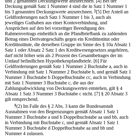
und 2 genannten Deckungswerte anzurechnen.
[4] Bei der
Deckung gemäß Satz 1 Nummer 4 sind die in Satz 1 Nummer 1
bis 3 genannten Deckungswerte anzurechnen.
5
[5] Der Anteil an
Geldforderungen nach Satz 1 Nummer 1 bis 3, auch als
jeweiliges Guthaben aus einer Kontoverbindung, und
Ansprüchen auf den bei vorzeitiger Beendigung des
Rahmenvertrags einheitlich an die Pfandbriefbank zu zahlenden
Betrag eines Derivategeschäfts gegen ein Kreditinstitut oder
Kreditinstitute, die derselben Gruppe im Sinne des § 10a Absatz 1
Satz 1 oder Absatz 2 Satz 1 des Kreditwesengesetzes angehören,
darf nicht höher sein als 2 Prozent des Gesamtbetrages der im
Umlauf befindlichen Hypothekenpfandbriefe.
[6] Für
Geldforderungen gemäß Satz 1 Nummer 2 Buchstabe a, auch in
Verbindung mit Satz 1 Nummer 2 Buchstabe b, und gemäß Satz 1
Nummer 3 Buchstabe b Doppelbuchstabe cc, auch in Verbindung
mit Satz 1 Nummer 3 Buchstabe c, die aus der
Zahlungsabwicklung von Deckungswerten entstehen, gilt § 4
Absatz 1 Satz 3 Nummer 3 Buchstabe c nicht.
[7] § 20 Absatz 3
gilt entsprechend.
6
(2) Im Falle des § 2 Abs. 3 kann die Bundesanstalt
Ausnahmen von den Begrenzungen gemäß Absatz 1 Satz 1
Nummer 3 Buchstabe a und b Doppelbuchstabe aa und bb, auch
in Verbindung mit Buchstabe c, und gemäß Absatz 1 Satz 1
Nummer 3 Buchstabe d Doppelbuchstabe aa und bb und
Nummer 4 zulassen.