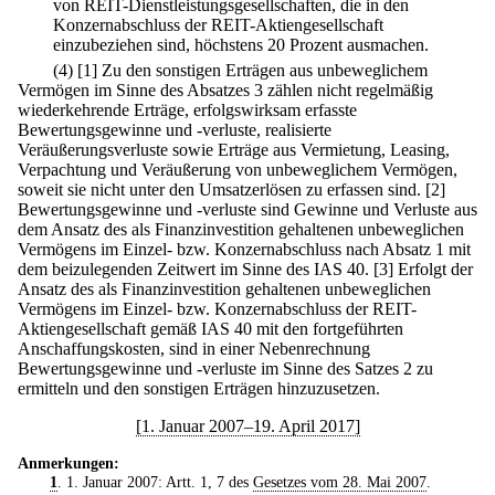
von REIT-Dienstleistungsgesellschaften, die in den
Konzernabschluss der REIT-Aktiengesellschaft
einzubeziehen sind, höchstens 20 Prozent ausmachen.
(4)
[1] Zu den sonstigen Erträgen aus unbeweglichem
Vermögen im Sinne des Absatzes 3 zählen nicht regelmäßig
wiederkehrende Erträge, erfolgswirksam erfasste
Bewertungsgewinne und -verluste, realisierte
Veräußerungsverluste sowie Erträge aus Vermietung, Leasing,
Verpachtung und Veräußerung von unbeweglichem Vermögen,
soweit sie nicht unter den Umsatzerlösen zu erfassen sind.
[2]
Bewertungsgewinne und -verluste sind Gewinne und Verluste aus
dem Ansatz des als Finanzinvestition gehaltenen unbeweglichen
Vermögens im Einzel- bzw. Konzernabschluss nach Absatz 1 mit
dem beizulegenden Zeitwert im Sinne des IAS 40.
[3] Erfolgt der
Ansatz des als Finanzinvestition gehaltenen unbeweglichen
Vermögens im Einzel- bzw. Konzernabschluss der REIT-
Aktiengesellschaft gemäß IAS 40 mit den fortgeführten
Anschaffungskosten, sind in einer Nebenrechnung
Bewertungsgewinne und -verluste im Sinne des Satzes 2 zu
ermitteln und den sonstigen Erträgen hinzuzusetzen.
[1. Januar 2007–19. April 2017]
Anmerkungen:
1
. 1. Januar 2007: Artt. 1, 7 des
Gesetzes vom 28. Mai 2007
.