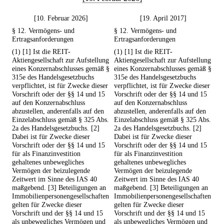
[10. Februar 2026]
[19. April 2017]
§ 12. Vermögens- und
§ 12. Vermögens- und
Ertragsanforderungen
Ertragsanforderungen
(1) [1] Ist die REIT-
(1) [1] Ist die REIT-
Aktiengesellschaft zur Aufstellung
Aktiengesellschaft zur Aufstellung
eines Konzernabschlusses gemäß §
eines Konzernabschlusses gemäß §
315e des Handelsgesetzbuchs
315e des Handelsgesetzbuchs
verpflichtet, ist für Zwecke dieser
verpflichtet, ist für Zwecke dieser
Vorschrift oder der §§ 14 und 15
Vorschrift oder der §§ 14 und 15
auf den Konzernabschluss
auf den Konzernabschluss
abzustellen, anderenfalls auf den
abzustellen, anderenfalls auf den
Einzelabschluss gemäß § 325 Abs.
Einzelabschluss gemäß § 325 Abs.
2a des Handelsgesetzbuchs. [2]
2a des Handelsgesetzbuchs. [2]
Dabei ist für Zwecke dieser
Dabei ist für Zwecke dieser
Vorschrift oder der §§ 14 und 15
Vorschrift oder der §§ 14 und 15
für als Finanzinvestition
für als Finanzinvestition
gehaltenes unbewegliches
gehaltenes unbewegliches
Vermögen der beizulegende
Vermögen der beizulegende
Zeitwert im Sinne des IAS 40
Zeitwert im Sinne des IAS 40
maßgebend. [3] Beteiligungen an
maßgebend. [3] Beteiligungen an
Immobilienpersonengesellschaften
Immobilienpersonengesellschaften
gelten für Zwecke dieser
gelten für Zwecke dieser
Vorschrift und der §§ 14 und 15
Vorschrift und der §§ 14 und 15
als unbewegliches Vermögen und
als unbewegliches Vermögen und