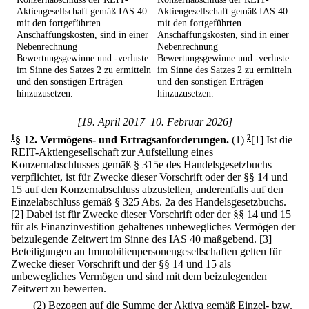
Aktiengesellschaft gemäß IAS 40
Aktiengesellschaft gemäß IAS 40
mit den fortgeführten
mit den fortgeführten
Anschaffungskosten, sind in einer
Anschaffungskosten, sind in einer
Nebenrechnung
Nebenrechnung
Bewertungsgewinne und -verluste
Bewertungsgewinne und -verluste
im Sinne des Satzes 2 zu ermitteln
im Sinne des Satzes 2 zu ermitteln
und den sonstigen Erträgen
und den sonstigen Erträgen
hinzuzusetzen.
hinzuzusetzen.
[19. April 2017–10. Februar 2026]
1
§ 12
.
Vermögens- und Ertragsanforderungen.
(1)
2
[1] Ist die
REIT-Aktiengesellschaft zur Aufstellung eines
Konzernabschlusses gemäß § 315e des Handelsgesetzbuchs
verpflichtet, ist für Zwecke dieser Vorschrift oder der §§ 14 und
15 auf den Konzernabschluss abzustellen, anderenfalls auf den
Einzelabschluss gemäß § 325 Abs. 2a des Handelsgesetzbuchs.
[2] Dabei ist für Zwecke dieser Vorschrift oder der §§ 14 und 15
für als Finanzinvestition gehaltenes unbewegliches Vermögen der
beizulegende Zeitwert im Sinne des IAS 40 maßgebend.
[3]
Beteiligungen an Immobilienpersonengesellschaften gelten für
Zwecke dieser Vorschrift und der §§ 14 und 15 als
unbewegliches Vermögen und sind mit dem beizulegenden
Zeitwert zu bewerten.
(2) Bezogen auf die Summe der Aktiva gemäß Einzel- bzw.