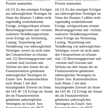
Prozent ausmachen.
Prozent ausmachen.
(4) [1] Zu den sonstigen Erträgen
(4) [1] Zu den sonstigen Erträgen
aus unbeweglichem Vermögen im
aus unbeweglichem Vermögen im
Sinne des Absatzes 3 zählen nicht
Sinne des Absatzes 3 zählen nicht
regelmäßig wiederkehrende
regelmäßig wiederkehrende
Erträge, erfolgswirksam erfasste
Erträge, erfolgswirksam erfasste
Bewertungsgewinne und -verluste,
Bewertungsgewinne und -verluste,
realisierte Veräußerungsverluste
realisierte Veräußerungsverluste
sowie Erträge aus Vermietung,
sowie Erträge aus Vermietung,
Leasing, Verpachtung und
Leasing, Verpachtung und
Veräußerung von unbeweglichem
Veräußerung von unbeweglichem
Vermögen, soweit sie nicht unter
Vermögen, soweit sie nicht unter
den Umsatzerlösen zu erfassen
den Umsatzerlösen zu erfassen
sind. [2] Bewertungsgewinne und
sind. [2] Bewertungsgewinne und
-verluste sind Gewinne und
-verluste sind Gewinne und
Verluste aus dem Ansatz des als
Verluste aus dem Ansatz des als
Finanzinvestition gehaltenen
Finanzinvestition gehaltenen
unbeweglichen Vermögens im
unbeweglichen Vermögens im
Einzel- bzw. Konzernabschluss
Einzel- bzw. Konzernabschluss
nach Absatz 1 mit dem
nach Absatz 1 mit dem
beizulegenden Zeitwert im Sinne
beizulegenden Zeitwert im Sinne
des IAS 40. [3] Erfolgt der Ansatz
des IAS 40. [3] Erfolgt der Ansatz
des als Finanzinvestition
des als Finanzinvestition
gehaltenen unbeweglichen
gehaltenen unbeweglichen
Vermögens im Einzel- bzw.
Vermögens im Einzel- bzw.
Konzernabschluss der REIT-
Konzernabschluss der REIT-