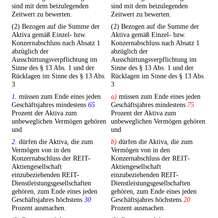
sind mit dem beizulegenden
sind mit dem beizulegenden
Zeitwert zu bewerten.
Zeitwert zu bewerten.
(2) Bezogen auf die Summe der
(2) Bezogen auf die Summe der
Aktiva gemäß Einzel- bzw.
Aktiva gemäß Einzel- bzw.
Konzernabschluss nach Absatz 1
Konzernabschluss nach Absatz 1
abzüglich der
abzüglich der
Ausschüttungsverpflichtung im
Ausschüttungsverpflichtung im
Sinne des § 13 Abs. 1 und der
Sinne des § 13 Abs. 1 und der
Rücklagen im Sinne des § 13 Abs.
Rücklagen im Sinne des § 13 Abs.
3
3
1.
müssen zum Ende eines jeden
a)
müssen zum Ende eines jeden
Geschäftsjahres mindestens
65
Geschäftsjahres mindestens
75
Prozent der Aktiva zum
Prozent der Aktiva zum
unbeweglichen Vermögen gehören
unbeweglichen Vermögen gehören
und
und
2.
dürfen die Aktiva, die zum
b)
dürfen die Aktiva, die zum
Vermögen von in den
Vermögen von in den
Konzernabschluss der REIT-
Konzernabschluss der REIT-
Aktiengesellschaft
Aktiengesellschaft
einzubeziehenden REIT-
einzubeziehenden REIT-
Dienstleistungsgesellschaften
Dienstleistungsgesellschaften
gehören, zum Ende eines jeden
gehören, zum Ende eines jeden
Geschäftsjahres höchstens
30
Geschäftsjahres höchstens
20
Prozent ausmachen.
Prozent ausmachen.