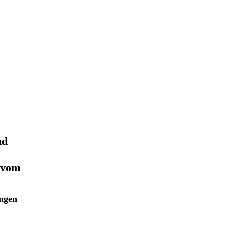
nd
 vom
ngen