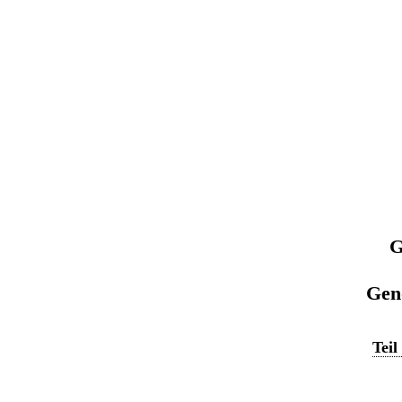
G
Gen
Tei