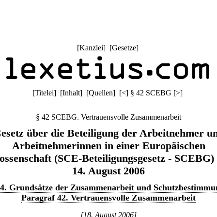
[
Kanzlei
] [
Gesetze
]
[
Titelei
] [
Inhalt
] [
Quellen
]
[
<
]
§ 42 SCEBG
[
>
]
§ 42 SCEBG. Vertrauensvolle Zusammenarbeit
esetz über die Beteiligung der Arbeitnehmer u
Arbeitnehmerinnen in einer Europäischen
ossenschaft (SCE-Beteiligungsgesetz - SCEBG)
14. August 2006
l 4. Grundsätze der Zusammenarbeit und Schutzbestimmu
Paragraf 42. Vertrauensvolle Zusammenarbeit
[18. August 2006]