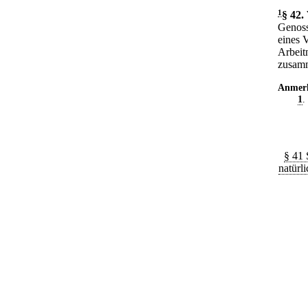
1
§ 42
.
Genoss
eines 
Arbeit
zusam
Anmer
1
.
§ 41 
natürl