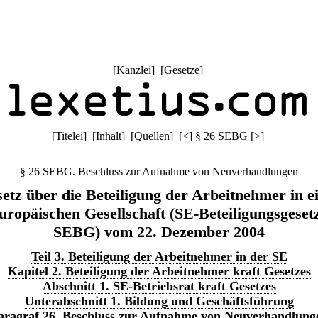
[
Kanzlei
] [
Gesetze
]
[
Titelei
] [
Inhalt
] [
Quellen
]
[
<
]
§ 26 SEBG
[
>
]
§ 26 SEBG. Beschluss zur Aufnahme von Neuverhandlungen
etz über die Beteiligung der Arbeitnehmer in e
uropäischen Gesellschaft (SE-Beteiligungsgesetz
SEBG) vom 22. Dezember 2004
Teil 3. Beteiligung der Arbeitnehmer in der SE
Kapitel 2. Beteiligung der Arbeitnehmer kraft Gesetzes
Abschnitt 1. SE-Betriebsrat kraft Gesetzes
Unterabschnitt 1. Bildung und Geschäftsführung
aragraf 26. Beschluss zur Aufnahme von Neuverhandlung