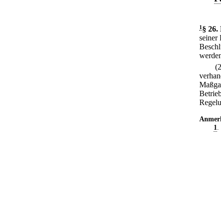
1
§ 26
.
seiner
Beschl
werden
(
verhan
Maßgab
Betriebs
Regelu
Anmer
1
.