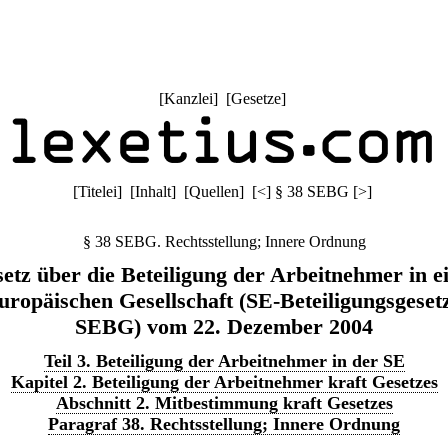
[
Kanzlei
] [
Gesetze
]
[
Titelei
] [
Inhalt
] [
Quellen
]
[
<
]
§ 38 SEBG
[
>
]
§ 38 SEBG. Rechtsstellung; Innere Ordnung
etz über die Beteiligung der Arbeitnehmer in e
uropäischen Gesellschaft (SE-Beteiligungsgesetz
SEBG) vom 22. Dezember 2004
Teil 3. Beteiligung der Arbeitnehmer in der SE
Kapitel 2. Beteiligung der Arbeitnehmer kraft Gesetzes
Abschnitt 2. Mitbestimmung kraft Gesetzes
Paragraf 38. Rechtsstellung; Innere Ordnung