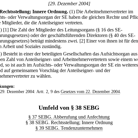
[29. Dezember 2004]
Rechtsstellung; Innere Ordnung.
(1) Die Arbeitnehmervertreter im
hts- oder Verwaltungsorgan der SE haben die gleichen Rechte und Pfli
 Mitglieder, die die Anteilseigner vertreten.
2)
[1] Die Zahl der Mitglieder des Leitungsorgans (§ 16 des SE-
rungsgesetzes) oder der geschäftsführenden Direktoren (§ 40 des SE-
rungsgesetzes) beträgt mindestens zwei.
[2] Einer von ihnen ist für den
h Arbeit und Soziales zuständig.
3) Besteht in einer der beteiligten Gesellschaften das Aufsichtsorgan aus
ben Zahl von Anteilseigner- und Arbeitnehmervertretern sowie einem w
ed, so ist auch im Aufsichts- oder Verwaltungsorgan der SE ein weiteres
ed auf gemeinsamen Vorschlag der Anteilseigner- und der
nehmervertreter zu wählen.
kungen:
 29. Dezember 2004: Artt. 2, 9 des
Gesetzes vom 22. Dezember 2004
.
Umfeld von § 38 SEBG
§ 37 SEBG. Abberufung und Anfechtung
§ 38 SEBG. Rechtsstellung; Innere Ordnung
§ 39 SEBG. Tendenzunternehmen