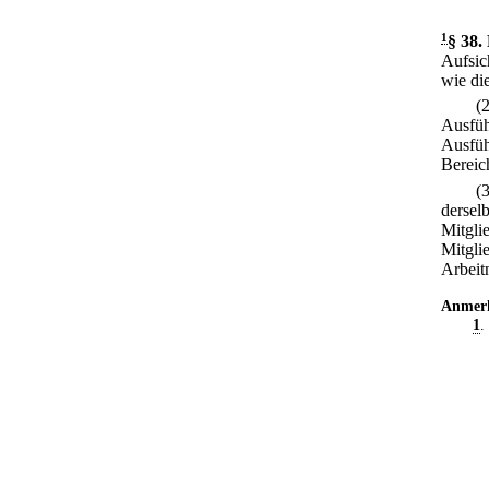
1
§ 38
.
Aufsic
wie die
(
Ausfüh
Ausfüh
Bereic
(
dersel
Mitgli
Mitgli
Arbeit
Anmer
1
.