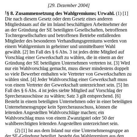
[29. Dezember 2004]
1
§ 8
.
Zusammensetzung des Wahlgremiums; Urwahl.
(1)
[1]
Die nach diesem Gesetz oder dem Gesetz eines anderen
Mitgliedstaats auf die im Inland beschäftigten Arbeitnehmer der
an der Gründung der SE beteiligten Gesellschaften, betroffenen
Tochtergesellschaften und betroffenen Betriebe entfallenden
Mitglieder des besonderen Verhandlungsgremiums werden von
einem Wahlgremium in geheimer und unmittelbarer Wahl
gewählt.
[2] Im Fall des § 6 Abs. 3 ist jedes dritte Mitglied auf
Vorschlag einer Gewerkschaft zu wählen, die in einem an der
Gründung der SE beteiligten Unternehmen vertreten ist.
[3] Wird
nur ein Wahlvorschlag gemacht, muss dieser mindestens doppelt
so viele Bewerber enthalten wie Vertreter von Gewerkschaften zu
wählen sind.
[4] Jeder Wahlvorschlag einer Gewerkschaft muss
von einem Vertreter der Gewerkschaft unterzeichnet sein.
[5] Im
Fall des § 6 Abs. 4 ist jedes siebte Mitglied auf Vorschlag der
Sprecherausschüsse zu wählen; Satz 3 gilt entsprechend.
[6]
Besteht in einem beteiligten Unternehmen oder in einer beteiligten
Unternehmensgruppe kein Sprecherausschuss, können die
leitenden Angestellten Wahlvorschläge machen; ein
Wahlvorschlag muss von einem Zwanzigstel oder 50 der
wahlberechtigten leitenden Angestellten unterzeichnet sein.
(2)
[1] Ist aus dem Inland nur eine Unternehmensgruppe an
der SE-Gründung beteiligt, besteht das Wahlgremium aus den