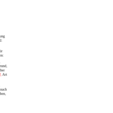
bung
d:
ür
en:
,
grund,
cher
d,
Art
.
 nach
aben,