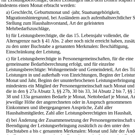
indestens einen Monat erbracht werden:
a)
Geschlecht, Geburtsmonat und -jahr, Staatsangehörigkeit,
Migrationshintergrund, bei Ausländern auch aufenthaltsrechtlicher S
Stellung zum Haushaltsvorstand, Art der geleisteten
Mehrbedarfszuschläge,
b)
für Leistungsberechtigte, die das 15. Lebensjahr vollendet, die
Altersgrenze nach § 41 Abs. 2 aber noch nicht erreicht haben, zusät
zu den unter Buchstabe a genannten Merkmalen: Beschäftigung,
Einschränkung der Leistung,
c)
für Leistungsberechtigte in Personengemeinschaften, für die eine
gemeinsame Bedarfsberechnung erfolgt, und für einzelne
Leistungsberechtigte: Wohngemeinde und Gemeindeteil, Art des Trä
Leistungen in und außerhalb von Einrichtungen, Beginn der Leistu
Monat und Jahr, Beginn der ununterbrochenen Leistungserbringung
mindestens ein Mitglied der Personengemeinschaft nach Monat und 
die in den § 27a Absatz 3, §§ 27b, 30 bis 33, 34 Absatz 2 bis 7, §§ 
38 und 133a genannten Bedarfe je Monat, Nettobedarf je Monat, Ar
jeweilige Höhe der angerechneten oder in Anspruch genommenen
Einkommen und übergegangenen Ansprüche, Zahl aller
Haushaltsmitglieder, Zahl aller Leistungsberechtigten im Haushalt,
d)
bei Änderung der Zusammensetzung der Personengemeinschaft 
Beendigung der Leistungserbringung zusätzlich zu den unter den
Buchstaben a bis c genannten Merkmalen: Monat und Jahr der Änd