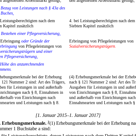
n allgemeinen Arbeitsmarkt gelingt,
den allgemeinen Arbeitsmarkt gelingt,
 Bezug von Leistungen nach § 43a des
 Buches,
 Leistungsberechtigten nach dem
4. bei Leistungsberechtigten nach dem
n Kapitel zusätzlich
Siebten Kapitel zusätzlich
 Bestehen einer Pflegeversicherung,
Erbringung
oder Gründe der
Erbringung von Pflegeleistungen von
erbringung
von Pflegeleistungen von
Sozialversicherungsträgern.
versicherungsträgern und einer
en Pflegeversicherung,
e Höhe des anzurechnenden
mmens.
rhebungsmerkmale bei der Erhebung
(4) Erhebungsmerkmale bei der Erhe
 121 Nummer 2 sind: Art des Trägers,
nach § 121 Nummer 2 sind: Art des Tr
ben für Leistungen in und außerhalb
Ausgaben für Leistungen in und außer
inrichtungen nach § 8, Einnahmen in
von Einrichtungen nach § 8, Einnahme
ußerhalb von Einrichtungen nach
und außerhalb von Einrichtungen nach
hmearten und Leistungen nach § 8.
Einnahmearten und Leistungen nach § 
[1. Januar 2015–1. Januar 2017]
.
Erhebungsmerkmale.
2
(1) Erhebungsmerkmale bei der Erhebung na
mmer 1 Buchstabe a sind:
.
für Leistungsberechtigte, denen Leistungen nach dem Dritten Kapitel 