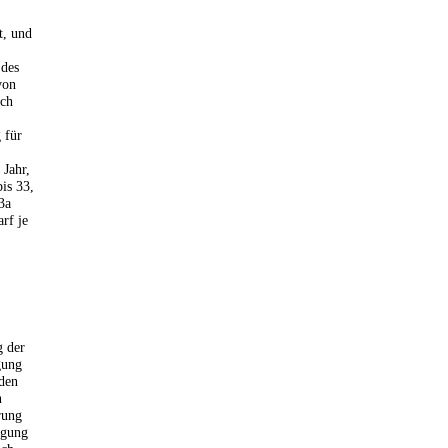
t, und
 des
von
ach
 für
Jahr,
bis 33,
3a
rf je
 der
gung
 den
n
rung
igung