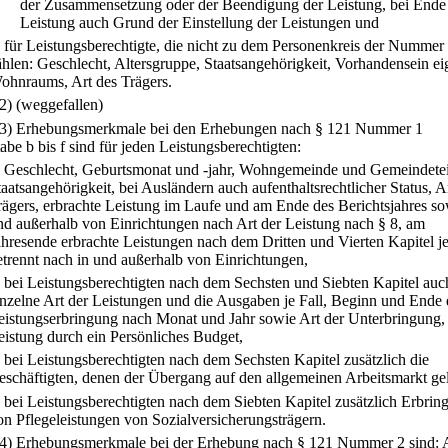
der Zusammensetzung oder der Beendigung der Leistung, bei Ende
Leistung auch Grund der Einstellung der Leistungen und
.
für Leistungsberechtigte, die nicht zu dem Personenkreis der Nummer
ählen: Geschlecht, Altersgruppe, Staatsangehörigkeit, Vorhandensein e
ohnraums, Art des Trägers.
(2) (weggefallen)
(3) Erhebungsmerkmale bei den Erhebungen nach § 121 Nummer 1
be b bis f sind für jeden Leistungsberechtigten:
.
Geschlecht, Geburtsmonat und -jahr, Wohngemeinde und Gemeindetei
taatsangehörigkeit, bei Ausländern auch aufenthaltsrechtlicher Status, A
rägers, erbrachte Leistung im Laufe und am Ende des Berichtsjahres so
nd außerhalb von Einrichtungen nach Art der Leistung nach § 8, am
ahresende erbrachte Leistungen nach dem Dritten und Vierten Kapitel j
etrennt nach in und außerhalb von Einrichtungen,
.
bei Leistungsberechtigten nach dem Sechsten und Siebten Kapitel auc
inzelne Art der Leistungen und die Ausgaben je Fall, Beginn und Ende 
eistungserbringung nach Monat und Jahr sowie Art der Unterbringung,
eistung durch ein Persönliches Budget,
.
bei Leistungsberechtigten nach dem Sechsten Kapitel zusätzlich die
eschäftigten, denen der Übergang auf den allgemeinen Arbeitsmarkt gel
.
bei Leistungsberechtigten nach dem Siebten Kapitel zusätzlich Erbrin
on Pflegeleistungen von Sozialversicherungsträgern.
(4) Erhebungsmerkmale bei der Erhebung nach § 121 Nummer 2 sind: A