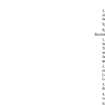
2
z
W
3
4
Buchsta
1
S
T
u
J
g
2
e
L
L
3
B
4
v
5