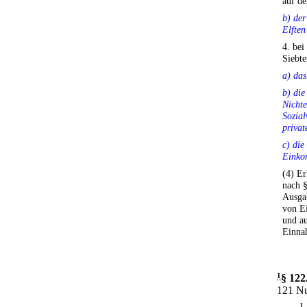
auf de
b) der
Elften
4. bei
Siebte
a) das
b) die
Nicht
Sozial
privat
c) di
Einko
(4) E
nach §
Ausga
von E
und a
Einna
1
§ 122
121 Nu
1