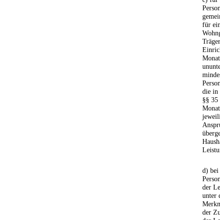
Person
gemei
für ei
Wohng
Träger
Einric
Monat
ununt
mindes
Perso
die in
§§ 35 
Monat,
jeweil
Anspr
überg
Hausha
Leistu
d) be
Perso
der Le
unter 
Merkm
der Z