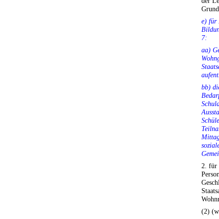
der Le
Grund
e) für
Bildun
7:
aa) Ge
Wohng
Staats
aufent
bb) di
Bedarf
Schula
Aussta
Schüle
Teiln
Mitta
sozial
Gemei
2. für
Perso
Geschl
Staats
Wohnr
(2) (w