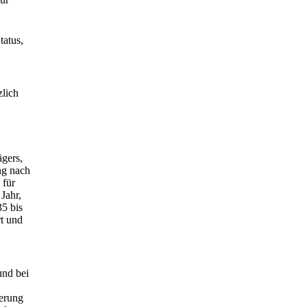
tatus,
zlich
gers,
ng nach
 für
Jahr,
35 bis
t und
und bei
erung