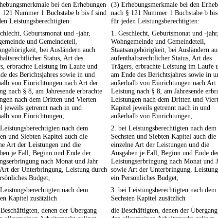
rhebungsmerkmale bei den Erhebungen
(3) Erhebungsmerkmale bei den Erhe
§ 121 Nummer 1 Buchstabe b bis f sind
nach § 121 Nummer 1 Buchstabe b bis 
den Leistungsberechtigten:
für jeden Leistungsberechtigten:
chlecht, Geburtsmonat und -jahr,
1. Geschlecht, Geburtsmonat und -jahr
emeinde und Gemeindeteil,
Wohngemeinde und Gemeindeteil,
angehörigkeit, bei Ausländern auch
Staatsangehörigkeit, bei Ausländern a
haltsrechtlicher Status, Art des
aufenthaltsrechtlicher Status, Art des
s, erbrachte Leistung im Laufe und
Trägers, erbrachte Leistung im Laufe 
e des Berichtsjahres sowie in und
am Ende des Berichtsjahres sowie in u
alb von Einrichtungen nach Art der
außerhalb von Einrichtungen nach Art
ng nach § 8, am Jahresende erbrachte
Leistung nach § 8, am Jahresende erbr
ngen nach dem Dritten und Vierten
Leistungen nach dem Dritten und Vier
l jeweils getrennt nach in und
Kapitel jeweils getrennt nach in und
alb von Einrichtungen,
außerhalb von Einrichtungen,
 Leistungsberechtigten nach dem
2. bei Leistungsberechtigten nach dem
en und Siebten Kapitel auch die
Sechsten und Siebten Kapitel auch die
ne Art der Leistungen und die
einzelne Art der Leistungen und die
ben je Fall, Beginn und Ende der
Ausgaben je Fall, Beginn und Ende de
ungserbringung nach Monat und Jahr
Leistungserbringung nach Monat und J
Art der Unterbringung, Leistung durch
sowie Art der Unterbringung, Leistun
rsönliches Budget,
ein Persönliches Budget,
 Leistungsberechtigten nach dem
3. bei Leistungsberechtigten nach dem
en Kapitel zusätzlich
Sechsten Kapitel zusätzlich
 Beschäftigten, denen der Übergang
die Beschäftigten, denen der Übergang