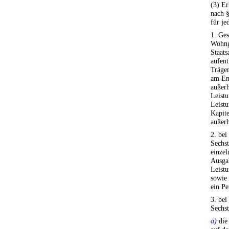
(3) E
nach 
für je
1. Ges
Wohng
Staats
aufent
Träger
am End
außerh
Leistu
Leistu
Kapite
außerh
2. bei
Sechst
einzel
Ausga
Leist
sowie 
ein Pe
3. bei
Sechst
a)
die