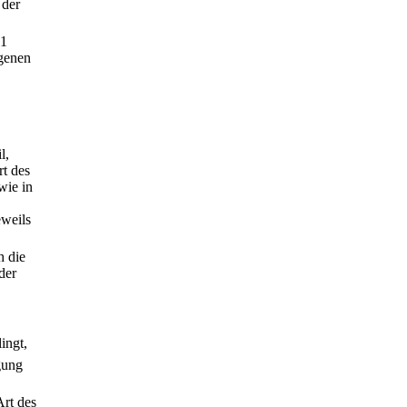
 der
 1
igenen
l,
rt des
wie in
eweils
h die
der
ingt,
gung
rt des