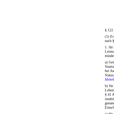
§ 122
(1) E
nach 
1. für
Leistu
minde
a) Ges
Staats
bei Au
Status
Mehrb
b) für
Lebens
§ 41 A
zusätz
genan
Einsc
c) für