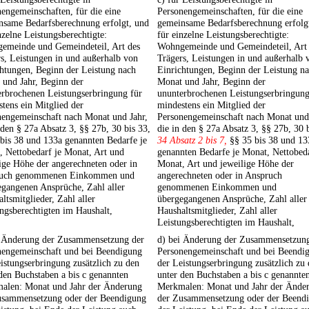
engemeinschaften, für die eine
Personengemeinschaften, für die eine
nsame Bedarfsberechnung erfolgt, und
gemeinsame Bedarfsberechnung erfolg
nzelne Leistungsberechtigte:
für einzelne Leistungsberechtigte:
emeinde und Gemeindeteil, Art des
Wohngemeinde und Gemeindeteil, Art
s, Leistungen in und außerhalb von
Trägers, Leistungen in und außerhalb 
htungen, Beginn der Leistung nach
Einrichtungen, Beginn der Leistung n
 und Jahr, Beginn der
Monat und Jahr, Beginn der
erbrochenen Leistungserbringung für
ununterbrochenen Leistungserbringung
tens ein Mitglied der
mindestens ein Mitglied der
nengemeinschaft nach Monat und Jahr,
Personengemeinschaft nach Monat und 
 den § 27a Absatz 3, §§ 27b, 30 bis 33,
die in den § 27a Absatz 3, §§ 27b, 30 
bis 38 und 133a genannten Bedarfe je
34 Absatz 2 bis 7,
§§ 35 bis 38 und 13
 Nettobedarf je Monat, Art und
genannten Bedarfe je Monat, Nettobeda
ige Höhe der angerechneten oder in
Monat, Art und jeweilige Höhe der
uch genommenen Einkommen und
angerechneten oder in Anspruch
egangenen Ansprüche, Zahl aller
genommenen Einkommen und
ltsmitglieder, Zahl aller
übergegangenen Ansprüche, Zahl aller
ngsberechtigten im Haushalt,
Haushaltsmitglieder, Zahl aller
Leistungsberechtigten im Haushalt,
i Änderung der Zusammensetzung der
d) bei Änderung der Zusammensetzung
nengemeinschaft und bei Beendigung
Personengemeinschaft und bei Beendi
istungserbringung zusätzlich zu den
der Leistungserbringung zusätzlich zu
den Buchstaben a bis c genannten
unter den Buchstaben a bis c genannte
alen: Monat und Jahr der Änderung
Merkmalen: Monat und Jahr der Ände
usammensetzung oder der Beendigung
der Zusammensetzung oder der Beend