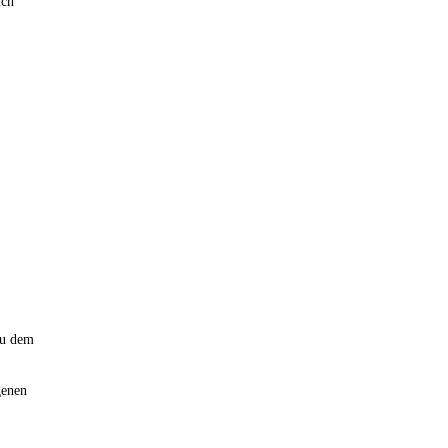
uch
 zu dem
genen