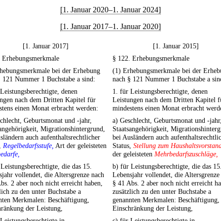
[1. Januar 2020–1. Januar 2024]
[1. Januar 2017–1. Januar 2020]
[1. Januar 2017]
[1. Januar 2015]
. Erhebungsmerkmale
§ 122. Erhebungsmerkmale
rhebungsmerkmale bei der Erhebung
(1) Erhebungsmerkmale bei der Erhe
§ 121 Nummer 1 Buchstabe a sind:
nach § 121 Nummer 1 Buchstabe a sin
 Leistungsberechtigte, denen
1. für Leistungsberechtigte, denen
ngen nach dem Dritten Kapitel für
Leistungen nach dem Dritten Kapitel f
stens einen Monat erbracht werden:
mindestens einen Monat erbracht werd
chlecht, Geburtsmonat und -jahr,
a) Geschlecht, Geburtsmonat und -jahr
angehörigkeit, Migrationshintergrund,
Staatsangehörigkeit, Migrationshinter
sländern auch aufenthaltsrechtlicher
bei Ausländern auch aufenthaltsrechtli
,
Regelbedarfsstufe,
Art der geleisteten
Status,
Stellung zum Haushaltsvorstan
edarfe,
der geleisteten
Mehrbedarfszuschläge,
 Leistungsberechtigte, die das 15.
b) für Leistungsberechtigte, die das 15
jahr vollendet, die Altersgrenze nach
Lebensjahr vollendet, die Altersgrenze
bs. 2 aber noch nicht erreicht haben,
§ 41 Abs. 2 aber noch nicht erreicht h
lich zu den unter Buchstabe a
zusätzlich zu den unter Buchstabe a
nten Merkmalen: Beschäftigung,
genannten Merkmalen: Beschäftigung,
hränkung der Leistung,
Einschränkung der Leistung,
 Leistungsberechtigte in
c) für Leistungsberechtigte in