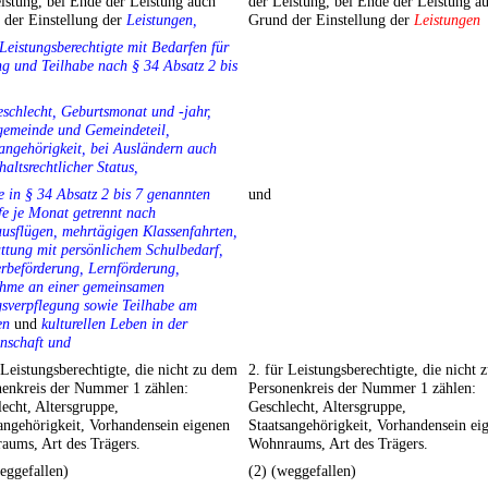
istung, bei Ende der Leistung auch
der Leistung, bei Ende der Leistung a
 der Einstellung der
Leistungen,
Grund der Einstellung der
Leistungen
 Leistungsberechtigte mit Bedarfen für
g und Teilhabe nach § 34 Absatz 2 bis
schlecht, Geburtsmonat und -jahr,
emeinde und Gemeindeteil,
angehörigkeit, bei Ausländern auch
haltsrechtlicher Status,
e in § 34 Absatz 2 bis 7 genannten
und
e je Monat getrennt nach
usflügen, mehrtägigen Klassenfahrten,
ttung mit persönlichem Schulbedarf,
rbeförderung, Lernförderung,
ahme an einer gemeinsamen
gsverpflegung sowie Teilhabe am
en
und
kulturellen Leben in der
nschaft und
 Leistungsberechtigte, die nicht zu dem
2. für Leistungsberechtigte, die nicht
nenkreis der Nummer 1 zählen:
Personenkreis der Nummer 1 zählen:
echt, Altersgruppe,
Geschlecht, Altersgruppe,
angehörigkeit, Vorhandensein eigenen
Staatsangehörigkeit, Vorhandensein ei
aums, Art des Trägers.
Wohnraums, Art des Trägers.
eggefallen)
(2) (weggefallen)