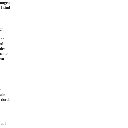
bungen
f sind
,
uch
und
nd
 der
achte
ten
r
ahr
g durch
 auf