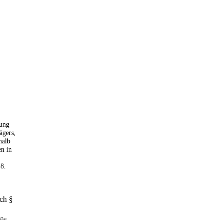
bung
ägers,
halb
n in
8.
ch §
für