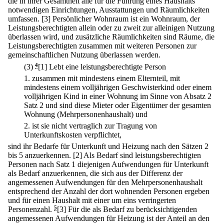
die in ihrer Gesamtheit alle für die Führung eines Haushalts
notwendigen Einrichtungen, Ausstattungen und Räumlichkeiten
umfassen.
[3] Persönlicher Wohnraum ist ein Wohnraum, der
Leistungsberechtigten allein oder zu zweit zur alleinigen Nutzung
überlassen wird, und zusätzliche Räumlichkeiten sind Räume, die
Leistungsberechtigten zusammen mit weiteren Personen zur
gemeinschaftlichen Nutzung überlassen werden.
(3)
4
[1] Lebt eine leistungsberechtigte Person
1.
zusammen mit mindestens einem Elternteil, mit
mindestens einem volljährigen Geschwisterkind oder einem
volljährigen Kind in einer Wohnung im Sinne von Absatz 2
Satz 2 und sind diese Mieter oder Eigentümer der gesamten
Wohnung (Mehrpersonenhaushalt) und
2.
ist sie nicht vertraglich zur Tragung von
Unterkunftskosten verpflichtet,
sind ihr Bedarfe für Unterkunft und Heizung nach den Sätzen 2
bis 5 anzuerkennen.
[2] Als Bedarf sind leistungsberechtigten
Personen nach Satz 1 diejenigen Aufwendungen für Unterkunft
als Bedarf anzuerkennen, die sich aus der Differenz der
angemessenen Aufwendungen für den Mehrpersonenhaushalt
entsprechend der Anzahl der dort wohnenden Personen ergeben
und für einen Haushalt mit einer um eins verringerten
Personenzahl.
5
[3] Für die als Bedarf zu berücksichtigenden
angemessenen Aufwendungen für Heizung ist der Anteil an den