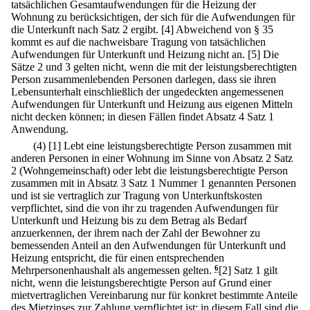
tatsächlichen Gesamtaufwendungen für die Heizung der
Wohnung zu berücksichtigen, der sich für die Aufwendungen für
die Unterkunft nach Satz 2 ergibt.
[4] Abweichend von § 35
kommt es auf die nachweisbare Tragung von tatsächlichen
Aufwendungen für Unterkunft und Heizung nicht an.
[5] Die
Sätze 2 und 3 gelten nicht, wenn die mit der leistungsberechtigten
Person zusammenlebenden Personen darlegen, dass sie ihren
Lebensunterhalt einschließlich der ungedeckten angemessenen
Aufwendungen für Unterkunft und Heizung aus eigenen Mitteln
nicht decken können; in diesen Fällen findet Absatz 4 Satz 1
Anwendung.
(4)
[1] Lebt eine leistungsberechtigte Person zusammen mit
anderen Personen in einer Wohnung im Sinne von Absatz 2 Satz
2 (Wohngemeinschaft) oder lebt die leistungsberechtigte Person
zusammen mit in Absatz 3 Satz 1 Nummer 1 genannten Personen
und ist sie vertraglich zur Tragung von Unterkunftskosten
verpflichtet, sind die von ihr zu tragenden Aufwendungen für
Unterkunft und Heizung bis zu dem Betrag als Bedarf
anzuerkennen, der ihrem nach der Zahl der Bewohner zu
bemessenden Anteil an den Aufwendungen für Unterkunft und
Heizung entspricht, die für einen entsprechenden
Mehrpersonenhaushalt als angemessen gelten.
6
[2] Satz 1 gilt
nicht, wenn die leistungsberechtigte Person auf Grund einer
mietvertraglichen Vereinbarung nur für konkret bestimmte Anteile
des Mietzinses zur Zahlung verpflichtet ist; in diesem Fall sind die