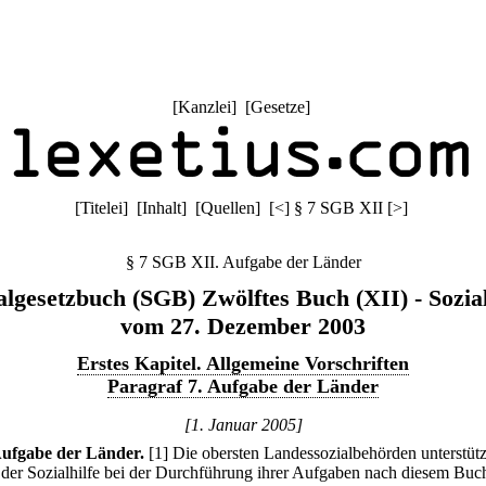
[
Kanzlei
] [
Gesetze
]
[
Titelei
] [
Inhalt
] [
Quellen
]
[
<
]
§ 7 SGB XII
[
>
]
§ 7 SGB XII. Aufgabe der Länder
algesetzbuch (SGB) Zwölftes Buch (XII) - Sozial
vom 27. Dezember 2003
Erstes Kapitel. Allgemeine Vorschriften
Paragraf 7. Aufgabe der Länder
[1. Januar 2005]
ufgabe der Länder.
[1] Die obersten Landessozialbehörden unterstüt
 der Sozialhilfe bei der Durchführung ihrer Aufgaben nach diesem Buc