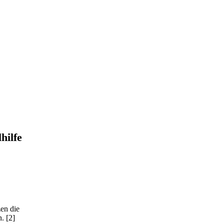
hilfe
zen die
h.
[2]