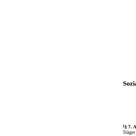
Sozi
1
§ 7
.
A
Träger