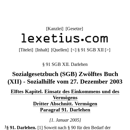
[
Kanzlei
] [
Gesetze
]
[
Titelei
] [
Inhalt
] [
Quellen
]
[
<
]
§ 91 SGB XII
[
>
]
§ 91 SGB XII. Darlehen
Sozialgesetzbuch (SGB) Zwölftes Buch
(XII) - Sozialhilfe vom 27. Dezember 2003
Elftes Kapitel. Einsatz des Einkommens und des
Vermögens
Dritter Abschnitt. Vermögen
Paragraf 91. Darlehen
[1. Januar 2005]
1
§ 91
.
Darlehen.
[1] Soweit nach § 90 für den Bedarf der