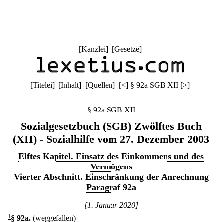
[
Kanzlei
] [
Gesetze
]
[
Titelei
] [
Inhalt
] [
Quellen
]
[
<
]
§ 92a SGB XII
[
>
]
§ 92a SGB XII
Sozialgesetzbuch (SGB) Zwölftes Buch
(XII) - Sozialhilfe vom 27. Dezember 2003
Elftes Kapitel. Einsatz des Einkommens und des
Vermögens
Vierter Abschnitt. Einschränkung der Anrechnung
Paragraf 92a
[1. Januar 2020]
1
§ 92a
.
(weggefallen)