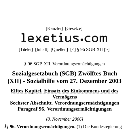
[
Kanzlei
] [
Gesetze
]
[
Titelei
] [
Inhalt
] [
Quellen
]
[
<
]
§ 96 SGB XII
[
>
]
§ 96 SGB XII. Verordnungsermächtigungen
Sozialgesetzbuch (SGB) Zwölftes Buch
(XII) - Sozialhilfe vom 27. Dezember 2003
Elftes Kapitel. Einsatz des Einkommens und des
Vermögens
Sechster Abschnitt. Verordnungsermächtigungen
Paragraf 96. Verordnungsermächtigungen
[8. November 2006]
1
§ 96
.
Verordnungsermächtigungen.
(1) Die Bundesregierung