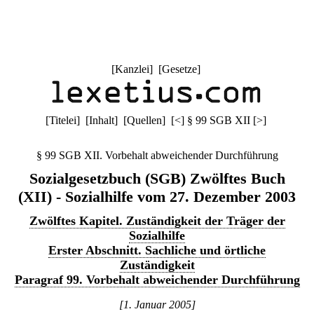
[
Kanzlei
] [
Gesetze
]
[
Titelei
] [
Inhalt
] [
Quellen
]
[
<
]
§ 99 SGB XII
[
>
]
§ 99 SGB XII. Vorbehalt abweichender Durchführung
Sozialgesetzbuch (SGB) Zwölftes Buch
(XII) - Sozialhilfe vom 27. Dezember 2003
Zwölftes Kapitel. Zuständigkeit der Träger der
Sozialhilfe
Erster Abschnitt. Sachliche und örtliche
Zuständigkeit
Paragraf 99. Vorbehalt abweichender Durchführung
[1. Januar 2005]