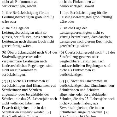
nicht als Einkommen zu
nicht als Einkommen zu
berücksichtigen, soweit
berücksichtigen, soweit
1. ihre Berücksichtigung für die
1. ihre Berücksichtigung für die
Leistungsberechtigten grob unbillig
Leistungsberechtigten grob unbillig
wäre oder
wäre oder
2. sie die Lage der
2. sie die Lage der
Leistungsberechtigten nicht so
Leistungsberechtigten nicht so
günstig beeinflussen, dass daneben
günstig beeinflussen, dass daneben
Leistungen nach diesem Buch nicht
Leistungen nach diesem Buch nicht
gerechtfertigt wären.
gerechtfertigt wären.
(6) Überbrückungsgeld nach § 51 des
(6) Überbrückungsgeld nach § 51 des
Strafvollzugsgesetzes oder
Strafvollzugsgesetzes oder
vergleichbare Leistungen nach
vergleichbare Leistungen nach
landesrechtlichen Regelungen sind
landesrechtlichen Regelungen sind
nicht als Einkommen zu
nicht als Einkommen zu
berücksichtigen.
berücksichtigen.
(7) [1] Nicht als Einkommen zu
(7) [1] Nicht als Einkommen zu
berücksichtigen sind Einnahmen von
berücksichtigen sind Einnahmen von
Schülerinnen und Schülern
Schülerinnen und Schülern
allgemein- oder berufsbildender
allgemein- oder berufsbildender
Schulen, die das 25. Lebensjahr noch
Schulen, die das 25. Lebensjahr noch
nicht vollendet haben, aus
nicht vollendet haben, aus
Erwerbstätigkeiten, die in den
Erwerbstätigkeiten, die in den
Schulferien ausgeübt werden. [2]
Schulferien ausgeübt werden. [2]
Satz 1 gilt nicht für eine
Satz 1 gilt nicht für eine