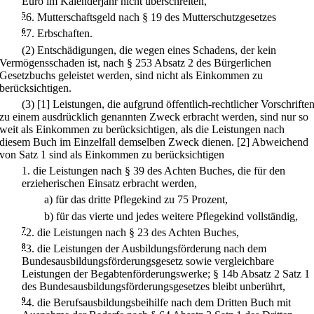
Euro im Kalenderjahr nicht überschreiten,
5
6.
Mutterschaftsgeld nach § 19 des Mutterschutzgesetzes
6
7.
Erbschaften.
(2) Entschädigungen, die wegen eines Schadens, der kein
Vermögensschaden ist, nach § 253 Absatz 2 des Bürgerlichen
Gesetzbuchs geleistet werden, sind nicht als Einkommen zu
berücksichtigen.
(3)
[1] Leistungen, die aufgrund öffentlich-rechtlicher Vorschrifte
zu einem ausdrücklich genannten Zweck erbracht werden, sind nur so
weit als Einkommen zu berücksichtigen, als die Leistungen nach
diesem Buch im Einzelfall demselben Zweck dienen.
[2] Abweichend
von Satz 1 sind als Einkommen zu berücksichtigen
1.
die Leistungen nach § 39 des Achten Buches, die für den
erzieherischen Einsatz erbracht werden,
a)
für das dritte Pflegekind zu 75 Prozent,
b)
für das vierte und jedes weitere Pflegekind vollständig,
7
2.
die Leistungen nach § 23 des Achten Buches,
8
3.
die Leistungen der Ausbildungsförderung nach dem
Bundesausbildungsförderungsgesetz sowie vergleichbare
Leistungen der Begabtenförderungswerke; § 14b Absatz 2 Satz 1
des Bundesausbildungsförderungsgesetzes bleibt unberührt,
9
4.
die Berufsausbildungsbeihilfe nach dem Dritten Buch mit