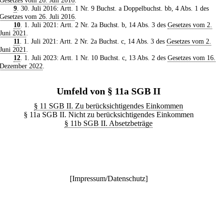
Gesetzes vom 26. Juli 2016
.
9
. 30. Juli 2016: Artt. 1 Nr. 9 Buchst. a Doppelbuchst. bb, 4 Abs. 1 des
Gesetzes vom 26. Juli 2016
.
10
. 1. Juli 2021: Artt. 2 Nr. 2a Buchst. b, 14 Abs. 3 des
Gesetzes vom 2.
Juni 2021
.
11
. 1. Juli 2021: Artt. 2 Nr. 2a Buchst. c, 14 Abs. 3 des
Gesetzes vom 2.
Juni 2021
.
12
. 1. Juli 2023: Artt. 1 Nr. 10 Buchst. c, 13 Abs. 2 des
Gesetzes vom 16.
Dezember 2022
.
Umfeld von § 11a SGB II
§ 11 SGB II. Zu berücksichtigendes Einkommen
§ 11a SGB II. Nicht zu berücksichtigendes Einkommen
§ 11b SGB II. Absetzbeträge
[
Impressum/Datenschutz
]