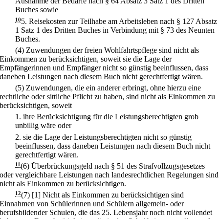
Ausnahme der Bedarfe nach § 64 Absatz 3 Satz 1 des Dritten
Buches sowie
10
5.
Reisekosten zur Teilhabe am Arbeitsleben nach § 127 Absatz
1 Satz 1 des Dritten Buches in Verbindung mit § 73 des Neunten
Buches.
(4) Zuwendungen der freien Wohlfahrtspflege sind nicht als
Einkommen zu berücksichtigen, soweit sie die Lage der
Empfängerinnen und Empfänger nicht so günstig beeinflussen, dass
daneben Leistungen nach diesem Buch nicht gerechtfertigt wären.
(5) Zuwendungen, die ein anderer erbringt, ohne hierzu eine
rechtliche oder sittliche Pflicht zu haben, sind nicht als Einkommen zu
berücksichtigen, soweit
1.
ihre Berücksichtigung für die Leistungsberechtigten grob
unbillig wäre oder
2.
sie die Lage der Leistungsberechtigten nicht so günstig
beeinflussen, dass daneben Leistungen nach diesem Buch nicht
gerechtfertigt wären.
11
(6) Überbrückungsgeld nach § 51 des Strafvollzugsgesetzes
oder vergleichbare Leistungen nach landesrechtlichen Regelungen sind
nicht als Einkommen zu berücksichtigen.
12
(7)
[1] Nicht als Einkommen zu berücksichtigen sind
Einnahmen von Schülerinnen und Schülern allgemein- oder
berufsbildender Schulen, die das 25. Lebensjahr noch nicht vollendet