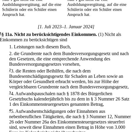
Ausbildungsvergütung, auf die eine
Ausbildungsvergütung, auf die eine
Schülerin oder ein Schüler einen
Schülerin oder ein Schüler einen
Anspruch hat.
Anspruch hat.
[1. Juli 2023–1. Januar 2024]
1
§ 11a
.
Nicht zu berücksichtigendes Einkommen.
(1) Nicht als
Einkommen zu berücksichtigen sind
1.
Leistungen nach diesem Buch,
2.
die Grundrente nach dem Bundesversorgungsgesetz und nach
den Gesetzen, die eine entsprechende Anwendung des
Bundesversorgungsgesetzes vorsehen,
2
3.
die Renten oder Beihilfen, die nach dem
Bundesentschädigungsgesetz für Schaden an Leben sowie an
Körper oder Gesundheit erbracht werden, bis zur Höhe der
vergleichbaren Grundrente nach dem Bundesversorgungsgesetz,
3
4.
Aufwandspauschalen nach § 1878 des Bürgerlichen
Gesetzbuchs kalenderjährlich bis zu dem in § 3 Nummer 26 Satz
1 des Einkommensteuergesetzes genannten Betrag,
4
5.
Aufwandsentschädigungen oder Einnahmen aus
nebenberuflichen Tätigkeiten, die nach § 3 Nummer 12, Nummer
26 oder Nummer 26a des Einkommensteuergesetzes steuerfrei
sind, soweit diese Einnahmen einen Betrag in Höhe von 3.000