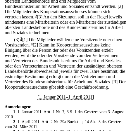
obersten Landesbehörde und drei Mitglieder vom
Bundesministerium für Arbeit und Soziales entsandt werden.
[2]
Die Mitglieder des Kooperationsausschusses können sich
vertreten lassen.
2
[3] An den Sitzungen soll in der Regel jeweils
mindestens eine Mitarbeiterin oder ein Mitarbeiter der zuständigen
obersten Landesbehörde und des Bundesministeriums für Arbeit
und Soziales teilnehmen.
(3)
3
[1] Die Mitglieder wählen eine Vorsitzende oder einen
Vorsitzenden.
4
[2] Kann im Kooperationsausschuss keine
Einigung über die Person der oder des Vorsitzenden erzielt
werden, wird die oder der Vorsitzende von den Vertreterinnen
und Vertretern des Bundesministeriums für Arbeit und Soziales
oder den Vertreterinnen und Vertretern der zuständigen obersten
Landesbehörde abwechselnd jeweils für zwei Jahre bestimmt; die
erstmalige Bestimmung erfolgt durch die Vertreterinnen und
Vertreter des Bundesministeriums für Arbeit und Soziales.
[3] Der
Kooperationsausschuss gibt sich eine Geschäftsordnung.
[1. Januar 2011–1. April 2011]
Anmerkungen:
1
. 1. Januar 2011: Artt. 1 Nr. 7, 3 S. 1 des
Gesetzes vom 3. August
2010
.
2
. 1. April 2011: Artt. 2 Nr. 29a Buchst. a, 14 Abs. 3 des
Gesetzes
vom 24. März 2011
.