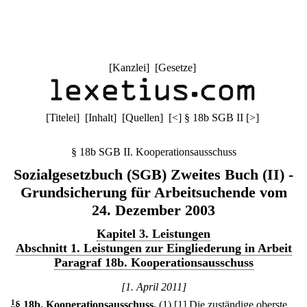
[
Kanzlei
] [
Gesetze
]
[
Titelei
] [
Inhalt
] [
Quellen
]
[
<
]
§ 18b SGB II
[
>
]
§ 18b SGB II. Kooperationsausschuss
Sozialgesetzbuch (SGB) Zweites Buch (II) -
Grundsicherung für Arbeitsuchende vom
24. Dezember 2003
Kapitel 3. Leistungen
Abschnitt 1. Leistungen zur Eingliederung in Arbeit
Paragraf 18b. Kooperationsausschuss
[1. April 2011]
1
§ 18b
.
Kooperationsausschuss.
(1)
[1] Die zuständige oberste