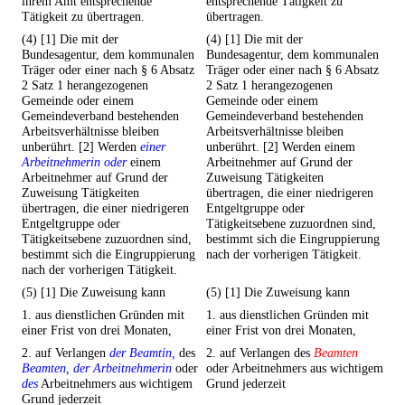
ihrem Amt entsprechende
entsprechende Tätigkeit zu
Tätigkeit zu übertragen.
übertragen.
(4) [1] Die mit der
(4) [1] Die mit der
Bundesagentur, dem kommunalen
Bundesagentur, dem kommunalen
Träger oder einer nach § 6 Absatz
Träger oder einer nach § 6 Absatz
2 Satz 1 herangezogenen
2 Satz 1 herangezogenen
Gemeinde oder einem
Gemeinde oder einem
Gemeindeverband bestehenden
Gemeindeverband bestehenden
Arbeitsverhältnisse bleiben
Arbeitsverhältnisse bleiben
unberührt. [2] Werden
einer
unberührt. [2] Werden einem
Arbeitnehmerin oder
einem
Arbeitnehmer auf Grund der
Arbeitnehmer auf Grund der
Zuweisung Tätigkeiten
Zuweisung Tätigkeiten
übertragen, die einer niedrigeren
übertragen, die einer niedrigeren
Entgeltgruppe oder
Entgeltgruppe oder
Tätigkeitsebene zuzuordnen sind,
Tätigkeitsebene zuzuordnen sind,
bestimmt sich die Eingruppierung
bestimmt sich die Eingruppierung
nach der vorherigen Tätigkeit.
nach der vorherigen Tätigkeit.
(5) [1] Die Zuweisung kann
(5) [1] Die Zuweisung kann
1. aus dienstlichen Gründen mit
1. aus dienstlichen Gründen mit
einer Frist von drei Monaten,
einer Frist von drei Monaten,
2. auf Verlangen
der Beamtin,
des
2. auf Verlangen des
Beamten
Beamten, der Arbeitnehmerin
oder
oder Arbeitnehmers aus wichtigem
des
Arbeitnehmers aus wichtigem
Grund jederzeit
Grund jederzeit