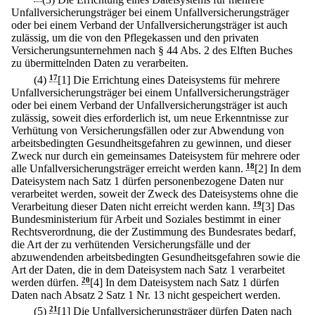
Unfallversicherungsträger bei einem Unfallversicherungsträger
oder bei einem Verband der Unfallversicherungsträger ist auch
zulässig, um die von den Pflegekassen und den privaten
Versicherungsunternehmen nach § 44 Abs. 2 des Elften Buches
zu übermittelnden Daten zu verarbeiten.
(4)
17
[1] Die Errichtung eines Dateisystems für mehrere
Unfallversicherungsträger bei einem Unfallversicherungsträger
oder bei einem Verband der Unfallversicherungsträger ist auch
zulässig, soweit dies erforderlich ist, um neue Erkenntnisse zur
Verhütung von Versicherungsfällen oder zur Abwendung von
arbeitsbedingten Gesundheitsgefahren zu gewinnen, und dieser
Zweck nur durch ein gemeinsames Dateisystem für mehrere oder
alle Unfallversicherungsträger erreicht werden kann.
18
[2] In dem
Dateisystem nach Satz 1 dürfen personenbezogene Daten nur
verarbeitet werden, soweit der Zweck des Dateisystems ohne die
Verarbeitung dieser Daten nicht erreicht werden kann.
19
[3] Das
Bundesministerium für Arbeit und Soziales bestimmt in einer
Rechtsverordnung, die der Zustimmung des Bundesrates bedarf,
die Art der zu verhütenden Versicherungsfälle und der
abzuwendenden arbeitsbedingten Gesundheitsgefahren sowie die
Art der Daten, die in dem Dateisystem nach Satz 1 verarbeitet
werden dürfen.
20
[4] In dem Dateisystem nach Satz 1 dürfen
Daten nach Absatz 2 Satz 1 Nr. 13 nicht gespeichert werden.
(5)
21
[1] Die Unfallversicherungsträger dürfen Daten nach