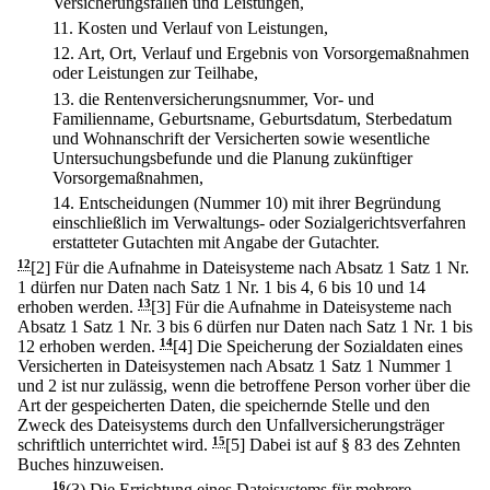
Versicherungsfällen und Leistungen,
11.
Kosten und Verlauf von Leistungen,
12.
Art, Ort, Verlauf und Ergebnis von Vorsorgemaßnahmen
oder Leistungen zur Teilhabe,
13.
die Rentenversicherungsnummer, Vor- und
Familienname, Geburtsname, Geburtsdatum, Sterbedatum
und Wohnanschrift der Versicherten sowie wesentliche
Untersuchungsbefunde und die Planung zukünftiger
Vorsorgemaßnahmen,
14.
Entscheidungen (Nummer 10) mit ihrer Begründung
einschließlich im Verwaltungs- oder Sozialgerichtsverfahren
erstatteter Gutachten mit Angabe der Gutachter.
12
[2] Für die Aufnahme in Dateisysteme nach Absatz 1 Satz 1 Nr.
1 dürfen nur Daten nach Satz 1 Nr. 1 bis 4, 6 bis 10 und 14
erhoben werden.
13
[3] Für die Aufnahme in Dateisysteme nach
Absatz 1 Satz 1 Nr. 3 bis 6 dürfen nur Daten nach Satz 1 Nr. 1 bis
12 erhoben werden.
14
[4] Die Speicherung der Sozialdaten eines
Versicherten in Dateisystemen nach Absatz 1 Satz 1 Nummer 1
und 2 ist nur zulässig, wenn die betroffene Person vorher über die
Art der gespeicherten Daten, die speichernde Stelle und den
Zweck des Dateisystems durch den Unfallversicherungsträger
schriftlich unterrichtet wird.
15
[5] Dabei ist auf § 83 des Zehnten
Buches hinzuweisen.
16
(3) Die Errichtung eines Dateisystems für mehrere