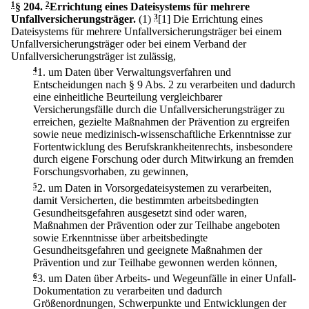
1
§ 204
.
2
Errichtung eines Dateisystems für mehrere
Unfallversicherungsträger.
(1)
3
[1] Die Errichtung eines
Dateisystems für mehrere Unfallversicherungsträger bei einem
Unfallversicherungsträger oder bei einem Verband der
Unfallversicherungsträger ist zulässig,
4
1.
um Daten über Verwaltungsverfahren und
Entscheidungen nach § 9 Abs. 2 zu verarbeiten und dadurch
eine einheitliche Beurteilung vergleichbarer
Versicherungsfälle durch die Unfallversicherungsträger zu
erreichen, gezielte Maßnahmen der Prävention zu ergreifen
sowie neue medizinisch-wissenschaftliche Erkenntnisse zur
Fortentwicklung des Berufskrankheitenrechts, insbesondere
durch eigene Forschung oder durch Mitwirkung an fremden
Forschungsvorhaben, zu gewinnen,
5
2.
um Daten in Vorsorgedateisystemen zu verarbeiten,
damit Versicherten, die bestimmten arbeitsbedingten
Gesundheitsgefahren ausgesetzt sind oder waren,
Maßnahmen der Prävention oder zur Teilhabe angeboten
sowie Erkenntnisse über arbeitsbedingte
Gesundheitsgefahren und geeignete Maßnahmen der
Prävention und zur Teilhabe gewonnen werden können,
6
3.
um Daten über Arbeits- und Wegeunfälle in einer Unfall-
Dokumentation zu verarbeiten und dadurch
Größenordnungen, Schwerpunkte und Entwicklungen der