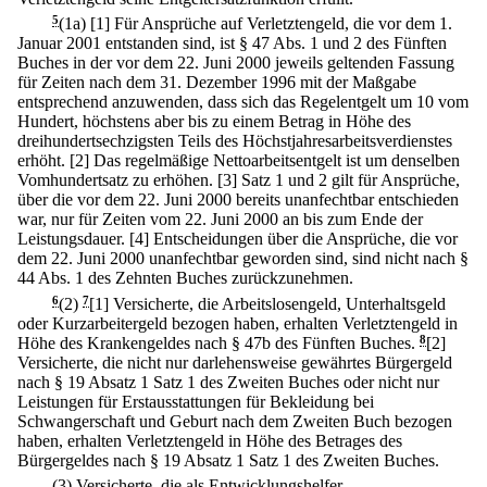
5
(1a)
[1] Für Ansprüche auf Verletztengeld, die vor dem 1.
Januar 2001 entstanden sind, ist § 47 Abs. 1 und 2 des Fünften
Buches in der vor dem 22. Juni 2000 jeweils geltenden Fassung
für Zeiten nach dem 31. Dezember 1996 mit der Maßgabe
entsprechend anzuwenden, dass sich das Regelentgelt um 10 vom
Hundert, höchstens aber bis zu einem Betrag in Höhe des
dreihundertsechzigsten Teils des Höchstjahresarbeitsverdienstes
erhöht.
[2] Das regelmäßige Nettoarbeitsentgelt ist um denselben
Vomhundertsatz zu erhöhen.
[3] Satz 1 und 2 gilt für Ansprüche,
über die vor dem 22. Juni 2000 bereits unanfechtbar entschieden
war, nur für Zeiten vom 22. Juni 2000 an bis zum Ende der
Leistungsdauer.
[4] Entscheidungen über die Ansprüche, die vor
dem 22. Juni 2000 unanfechtbar geworden sind, sind nicht nach §
44 Abs. 1 des Zehnten Buches zurückzunehmen.
6
(2)
7
[1] Versicherte, die Arbeitslosengeld, Unterhaltsgeld
oder Kurzarbeitergeld bezogen haben, erhalten Verletztengeld in
Höhe des Krankengeldes nach § 47b des Fünften Buches.
8
[2]
Versicherte, die nicht nur darlehensweise gewährtes Bürgergeld
nach § 19 Absatz 1 Satz 1 des Zweiten Buches oder nicht nur
Leistungen für Erstausstattungen für Bekleidung bei
Schwangerschaft und Geburt nach dem Zweiten Buch bezogen
haben, erhalten Verletztengeld in Höhe des Betrages des
Bürgergeldes nach § 19 Absatz 1 Satz 1 des Zweiten Buches.
(3) Versicherte, die als Entwicklungshelfer