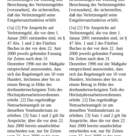
Berechnung des Verletztengeldes
Berechnung des Verletztengeldes
[vorzusehen], die sicherstellen,
[vorzusehen], die sicherstellen,
daß das Verletztengeld seine
daß das Verletztengeld seine
Entgeltersatzfunktion erfüllt.
Entgeltersatzfunktion erfüllt.
(1a) [1] Für Ansprüche auf
(1a) [1] Für Ansprüche auf
Verletztengeld, die vor dem 1.
Verletztengeld, die vor dem 1.
Januar 2001 entstanden sind, ist §
Januar 2001 entstanden sind, ist §
47 Abs. 1 und 2 des Fünften
47 Abs. 1 und 2 des Fünften
Buches in der vor dem 22. Juni
Buches in der vor dem 22. Juni
2000 jeweils geltenden Fassung
2000 jeweils geltenden Fassung
für Zeiten nach dem 31.
für Zeiten nach dem 31.
Dezember 1996 mit der Maßgabe
Dezember 1996 mit der Maßgabe
entsprechend anzuwenden, dass
entsprechend anzuwenden, dass
sich das Regelentgelt um 10 vom
sich das Regelentgelt um 10 vom
Hundert, höchstens aber bis zu
Hundert, höchstens aber bis zu
einem Betrag in Höhe des
einem Betrag in Höhe des
dreihundertsechzigsten Teils des
dreihundertsechzigsten Teils des
Höchstjahresarbeitsverdienstes
Höchstjahresarbeitsverdienstes
erhöht. [2] Das regelmäßige
erhöht. [2] Das regelmäßige
Nettoarbeitsentgelt ist um
Nettoarbeitsentgelt ist um
denselben Vomhundertsatz zu
denselben Vomhundertsatz zu
erhöhen. [3] Satz 1 und 2 gilt für
erhöhen. [3] Satz 1 und 2 gilt für
Ansprüche, über die vor dem 22.
Ansprüche, über die vor dem 22.
Juni 2000 bereits unanfechtbar
Juni 2000 bereits unanfechtbar
entschieden war, nur für Zeiten
entschieden war, nur für Zeiten