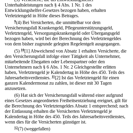
Unterhaltsleistungen nach § 4 Abs. 1 Nr. 1 des
Entwicklungshelfer-Gesetzes bezogen haben, erhalten
Verletztengeld in Höhe dieses Betrages.
9
(4) Bei Versicherten, die unmittelbar vor dem
Versicherungsfall Krankengeld, Pflegeunterstützungsgeld,
Verletztengeld, Versorgungskrankengeld oder Übergangsgeld
bezogen haben, wird bei der Berechnung des Verletztengeldes
von dem bisher zugrunde gelegten Regelentgelt ausgegangen.
(5)
10
[1] Abweichend von Absatz 1 erhalten Versicherte, die
den Versicherungsfall infolge einer Tätigkeit als Unternehmer,
mitarbeitende Ehegatten oder Lebenspartner oder den
Unternehmern nach § 6 Abs. 1 Nr. 2 Gleichgestellte erlitten
haben, Verletztengeld je Kalendertag in Höhe des 450. Teils des
Jahresarbeitsverdienstes.
11
[2] Ist das Verletztengeld für einen
ganzen Kalendermonat zu zahlen, ist dieser mit 30 Tagen
anzusetzen.
(6) Hat sich der Versicherungsfall während einer aufgrund
eines Gesetzes angeordneten Freiheitsentziehung ereignet, gilt für
die Berechnung des Verletztengeldes Absatz 1 entsprechend; nach
der Entlassung erhalten die Versicherten Verletztengeld je
Kalendertag in Höhe des 450. Teils des Jahresarbeitsverdienstes,
wenn dies für die Versicherten günstiger ist.
12
(7) (weggefallen)