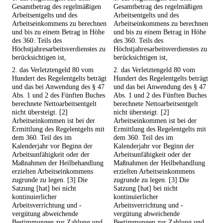
Gesamtbetrag des regelmäßigen
Gesamtbetrag des regelmäßigen
Arbeitsentgelts und des
Arbeitsentgelts und des
Arbeitseinkommens zu berechnen
Arbeitseinkommens zu berechnen
und bis zu einem Betrag in Höhe
und bis zu einem Betrag in Höhe
des 360. Teils des
des 360. Teils des
Höchstjahresarbeitsverdienstes zu
Höchstjahresarbeitsverdienstes zu
berücksichtigen ist,
berücksichtigen ist,
2. das Verletztengeld 80 vom
2. das Verletztengeld 80 vom
Hundert des Regelentgelts beträgt
Hundert des Regelentgelts beträgt
und das bei Anwendung des § 47
und das bei Anwendung des § 47
Abs. 1 und 2 des Fünften Buches
Abs. 1 und 2 des Fünften Buches
berechnete Nettoarbeitsentgelt
berechnete Nettoarbeitsentgelt
nicht übersteigt. [2]
nicht übersteigt. [2]
Arbeitseinkommen ist bei der
Arbeitseinkommen ist bei der
Ermittlung des Regelentgelts mit
Ermittlung des Regelentgelts mit
dem 360. Teil des im
dem 360. Teil des im
Kalenderjahr vor Beginn der
Kalenderjahr vor Beginn der
Arbeitsunfähigkeit oder der
Arbeitsunfähigkeit oder der
Maßnahmen der Heilbehandlung
Maßnahmen der Heilbehandlung
erzielten Arbeitseinkommens
erzielten Arbeitseinkommens
zugrunde zu legen. [3] Die
zugrunde zu legen. [3] Die
Satzung [hat] bei nicht
Satzung [hat] bei nicht
kontinuierlicher
kontinuierlicher
Arbeitsverrichtung und -
Arbeitsverrichtung und -
vergütung abweichende
vergütung abweichende
Bestimmungen zur Zahlung und
Bestimmungen zur Zahlung und