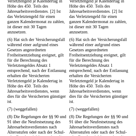
Verletztengeld je Kalendertag in
Verletztengeld je Kalendertag in
Höhe des 450. Teils des
Höhe des 450. Teils des
Jahresarbeitsverdienstes. [2] Ist
Jahresarbeitsverdienstes. [2] Ist
das Verletztengeld für einen
das Verletztengeld für einen
ganzen Kalendermonat zu zahlen,
ganzen Kalendermonat zu zahlen,
ist dieser mit 30 Tagen
ist dieser mit 30 Tagen
anzusetzen.
anzusetzen.
(6) Hat sich der Versicherungsfall
(6) Hat sich der Versicherungsfall
während einer aufgrund eines
während einer aufgrund eines
Gesetzes angeordneten
Gesetzes angeordneten
Freiheitsentziehung ereignet, gilt
Freiheitsentziehung ereignet, gilt
für die Berechnung des
für die Berechnung des
Verletztengeldes Absatz 1
Verletztengeldes Absatz 1
entsprechend; nach der Entlassung
entsprechend; nach der Entlassung
erhalten die Versicherten
erhalten die Versicherten
Verletztengeld je Kalendertag in
Verletztengeld je Kalendertag in
Höhe des 450. Teils des
Höhe des 450. Teils des
Jahresarbeitsverdienstes, wenn
Jahresarbeitsverdienstes, wenn
dies für die Versicherten günstiger
dies für die Versicherten günstiger
ist.
ist.
(7) (weggefallen)
(7) (weggefallen)
(8) Die Regelungen der §§ 90 und
(8) Die Regelungen der §§ 90 und
91 über die Neufestsetzung des
91 über die Neufestsetzung des
Jahresarbeitsverdienstes nach
Jahresarbeitsverdienstes nach
Altersstufen oder nach der Schul-
Altersstufen oder nach der Schul-