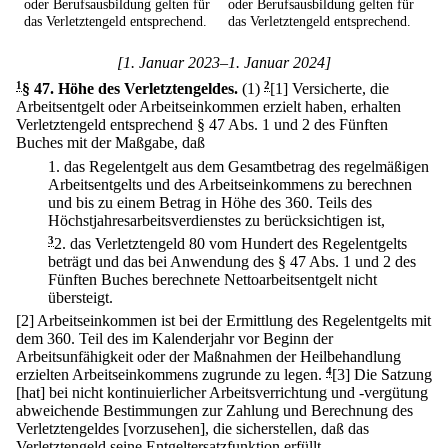
oder Berufsausbildung gelten für
oder Berufsausbildung gelten für
das Verletztengeld entsprechend.
das Verletztengeld entsprechend.
[1. Januar 2023–1. Januar 2024]
1
§ 47
.
Höhe des Verletztengeldes.
(1)
2
[1] Versicherte, die
Arbeitsentgelt oder Arbeitseinkommen erzielt haben, erhalten
Verletztengeld entsprechend § 47 Abs. 1 und 2 des Fünften
Buches mit der Maßgabe, daß
1.
das Regelentgelt aus dem Gesamtbetrag des regelmäßigen
Arbeitsentgelts und des Arbeitseinkommens zu berechnen
und bis zu einem Betrag in Höhe des 360. Teils des
Höchstjahresarbeitsverdienstes zu berücksichtigen ist,
3
2.
das Verletztengeld 80 vom Hundert des Regelentgelts
beträgt und das bei Anwendung des § 47 Abs. 1 und 2 des
Fünften Buches berechnete Nettoarbeitsentgelt nicht
übersteigt.
[2] Arbeitseinkommen ist bei der Ermittlung des Regelentgelts mit
dem 360. Teil des im Kalenderjahr vor Beginn der
Arbeitsunfähigkeit oder der Maßnahmen der Heilbehandlung
erzielten Arbeitseinkommens zugrunde zu legen.
4
[3] Die Satzung
[hat] bei nicht kontinuierlicher Arbeitsverrichtung und -vergütung
abweichende Bestimmungen zur Zahlung und Berechnung des
Verletztengeldes [vorzusehen], die sicherstellen, daß das
Verletztengeld seine Entgeltersatzfunktion erfüllt.