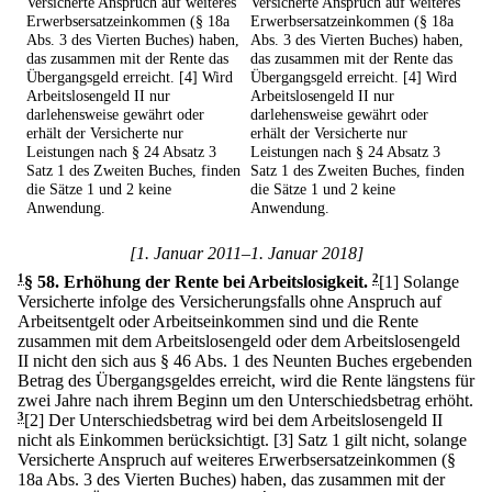
Versicherte Anspruch auf weiteres
Versicherte Anspruch auf weiteres
Erwerbsersatzeinkommen (§ 18a
Erwerbsersatzeinkommen (§ 18a
Abs. 3 des Vierten Buches) haben,
Abs. 3 des Vierten Buches) haben,
das zusammen mit der Rente das
das zusammen mit der Rente das
Übergangsgeld erreicht. [4] Wird
Übergangsgeld erreicht. [4] Wird
Arbeitslosengeld II nur
Arbeitslosengeld II nur
darlehensweise gewährt oder
darlehensweise gewährt oder
erhält der Versicherte nur
erhält der Versicherte nur
Leistungen nach § 24 Absatz 3
Leistungen nach § 24 Absatz 3
Satz 1 des Zweiten Buches, finden
Satz 1 des Zweiten Buches, finden
die Sätze 1 und 2 keine
die Sätze 1 und 2 keine
Anwendung.
Anwendung.
[1. Januar 2011–1. Januar 2018]
1
§ 58
.
Erhöhung der Rente bei Arbeitslosigkeit.
2
[1] Solange
Versicherte infolge des Versicherungsfalls ohne Anspruch auf
Arbeitsentgelt oder Arbeitseinkommen sind und die Rente
zusammen mit dem Arbeitslosengeld oder dem Arbeitslosengeld
II nicht den sich aus § 46 Abs. 1 des Neunten Buches ergebenden
Betrag des Übergangsgeldes erreicht, wird die Rente längstens für
zwei Jahre nach ihrem Beginn um den Unterschiedsbetrag erhöht.
3
[2] Der Unterschiedsbetrag wird bei dem Arbeitslosengeld II
nicht als Einkommen berücksichtigt.
[3] Satz 1 gilt nicht, solange
Versicherte Anspruch auf weiteres Erwerbsersatzeinkommen (§
18a Abs. 3 des Vierten Buches) haben, das zusammen mit der