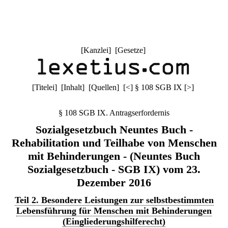
[
Kanzlei
] [
Gesetze
]
[
Titelei
] [
Inhalt
] [
Quellen
]
[
<
]
§ 108 SGB IX
[
>
]
§ 108 SGB IX. Antragserfordernis
Sozialgesetzbuch Neuntes Buch -
Rehabilitation und Teilhabe von Menschen
mit Behinderungen - (Neuntes Buch
Sozialgesetzbuch - SGB IX) vom 23.
Dezember 2016
Teil 2. Besondere Leistungen zur selbstbestimmten
Lebensführung für Menschen mit Behinderungen
(Eingliederungshilferecht)