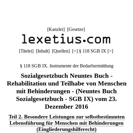
[
Kanzlei
] [
Gesetze
]
[
Titelei
] [
Inhalt
] [
Quellen
]
[
<
]
§ 118 SGB IX
[
>
]
§ 118 SGB IX. Instrumente der Bedarfsermittlung
Sozialgesetzbuch Neuntes Buch -
Rehabilitation und Teilhabe von Menschen
mit Behinderungen - (Neuntes Buch
Sozialgesetzbuch - SGB IX) vom 23.
Dezember 2016
Teil 2. Besondere Leistungen zur selbstbestimmten
Lebensführung für Menschen mit Behinderungen
(Eingliederungshilferecht)