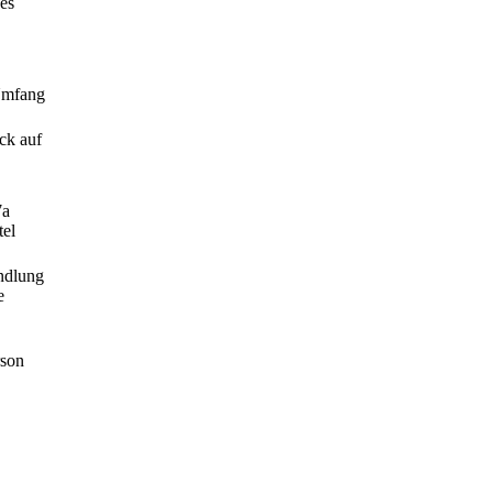
des
 Umfang
ck auf
7a
tel
andlung
e
rson