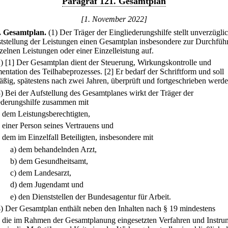
Paragraf 121. Gesamtplan
[1. November 2022]
.
Gesamtplan.
(1) Der Träger der Eingliederungshilfe stellt unverzügli
ststellung der Leistungen einen Gesamtplan insbesondere zur Durchfüh
nzelnen Leistungen oder einer Einzelleistung auf.
2)
[1] Der Gesamtplan dient der Steuerung, Wirkungskontrolle und
ntation des Teilhabeprozesses.
[2] Er bedarf der Schriftform und soll
äßig, spätestens nach zwei Jahren, überprüft und fortgeschrieben werde
3) Bei der Aufstellung des Gesamtplanes wirkt der Träger der
ederungshilfe zusammen mit
.
dem Leistungsberechtigten,
.
einer Person seines Vertrauens und
.
dem im Einzelfall Beteiligten, insbesondere mit
a)
dem behandelnden Arzt,
b)
dem Gesundheitsamt,
c)
dem Landesarzt,
d)
dem Jugendamt und
e)
den Dienststellen der Bundesagentur für Arbeit.
4) Der Gesamtplan enthält neben den Inhalten nach § 19 mindestens
.
die im Rahmen der Gesamtplanung eingesetzten Verfahren und Instru