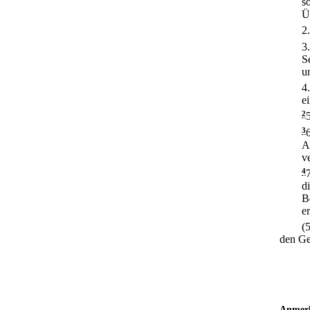
s
Ü
2
3
S
u
4
e
2
3
A
v
4
d
B
er
(
den Ge
Anmer