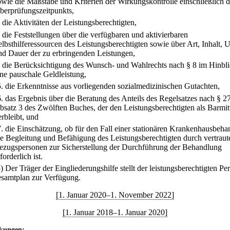
owie die Maßstäbe und Kriterien der Wirkungskontrolle einschließlich 
berprüfungszeitpunkts,
.
die Aktivitäten der Leistungsberechtigten,
.
die Feststellungen über die verfügbaren und aktivierbaren
elbsthilferessourcen des Leistungsberechtigten sowie über Art, Inhalt,
nd Dauer der zu erbringenden Leistungen,
.
die Berücksichtigung des Wunsch- und Wahlrechts nach § 8 im Hinbli
ine pauschale Geldleistung,
5.
die Erkenntnisse aus vorliegenden sozialmedizinischen Gutachten,
6.
das Ergebnis über die Beratung des Anteils des Regelsatzes nach § 2
bsatz 3 des Zwölften Buches, der den Leistungsberechtigten als Barmit
erbleibt, und
7.
die Einschätzung, ob für den Fall einer stationären Krankenhausbeh
ie Begleitung und Befähigung des Leistungsberechtigten durch vertraut
ezugspersonen zur Sicherstellung der Durchführung der Behandlung
forderlich ist.
5) Der Träger der Eingliederungshilfe stellt der leistungsberechtigten Pe
samtplan zur Verfügung.
[1. Januar 2020–1. November 2022]
[1. Januar 2018–1. Januar 2020]
kungen: