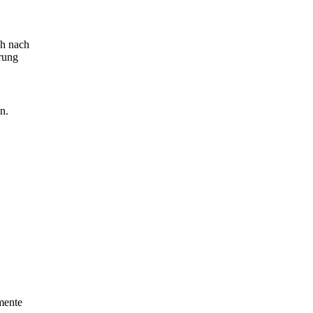
ch nach
rung
n.
mente