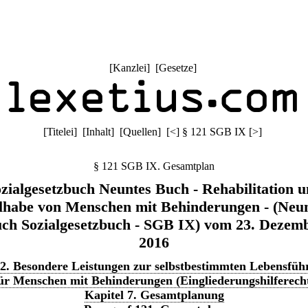
[
Kanzlei
] [
Gesetze
]
[
Titelei
] [
Inhalt
] [
Quellen
]
[
<
]
§ 121 SGB IX
[
>
]
§ 121 SGB IX. Gesamtplan
zialgesetzbuch Neuntes Buch - Rehabilitation 
lhabe von Menschen mit Behinderungen - (Neu
ch Sozialgesetzbuch - SGB IX) vom 23. Dezem
2016
 2. Besondere Leistungen zur selbstbestimmten Lebensfü
ür Menschen mit Behinderungen (Eingliederungshilferech
Kapitel 7. Gesamtplanung