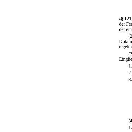
1
§ 121
der Fe
der ei
(
Dokume
regelm
(
Eingli
1
2
3
(
1