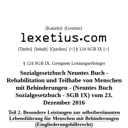
[
Kanzlei
] [
Gesetze
]
[
Titelei
] [
Inhalt
] [
Quellen
]
[
<
]
§ 124 SGB IX
[
>
]
§ 124 SGB IX. Geeignete Leistungserbringer
Sozialgesetzbuch Neuntes Buch -
Rehabilitation und Teilhabe von Menschen
mit Behinderungen - (Neuntes Buch
Sozialgesetzbuch - SGB IX) vom 23.
Dezember 2016
Teil 2. Besondere Leistungen zur selbstbestimmten
Lebensführung für Menschen mit Behinderungen
(Eingliederungshilferecht)