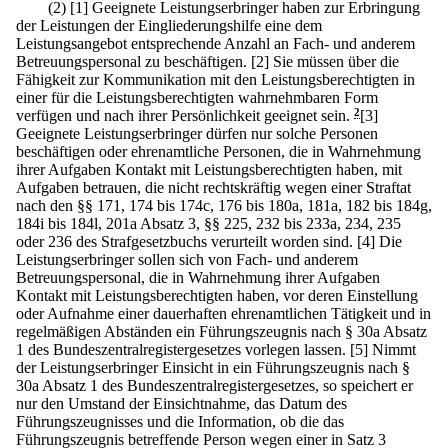
(2)
[1] Geeignete Leistungserbringer haben zur Erbringung
der Leistungen der Eingliederungshilfe eine dem
Leistungsangebot entsprechende Anzahl an Fach- und anderem
Betreuungspersonal zu beschäftigen.
[2] Sie müssen über die
Fähigkeit zur Kommunikation mit den Leistungsberechtigten in
einer für die Leistungsberechtigten wahrnehmbaren Form
verfügen und nach ihrer Persönlichkeit geeignet sein.
2
[3]
Geeignete Leistungserbringer dürfen nur solche Personen
beschäftigen oder ehrenamtliche Personen, die in Wahrnehmung
ihrer Aufgaben Kontakt mit Leistungsberechtigten haben, mit
Aufgaben betrauen, die nicht rechtskräftig wegen einer Straftat
nach den §§ 171, 174 bis 174c, 176 bis 180a, 181a, 182 bis 184g,
184i bis 184l, 201a Absatz 3, §§ 225, 232 bis 233a, 234, 235
oder 236 des Strafgesetzbuchs verurteilt worden sind.
[4] Die
Leistungserbringer sollen sich von Fach- und anderem
Betreuungspersonal, die in Wahrnehmung ihrer Aufgaben
Kontakt mit Leistungsberechtigten haben, vor deren Einstellung
oder Aufnahme einer dauerhaften ehrenamtlichen Tätigkeit und in
regelmäßigen Abständen ein Führungszeugnis nach § 30a Absatz
1 des Bundeszentralregistergesetzes vorlegen lassen.
[5] Nimmt
der Leistungserbringer Einsicht in ein Führungszeugnis nach §
30a Absatz 1 des Bundeszentralregistergesetzes, so speichert er
nur den Umstand der Einsichtnahme, das Datum des
Führungszeugnisses und die Information, ob die das
Führungszeugnis betreffende Person wegen einer in Satz 3