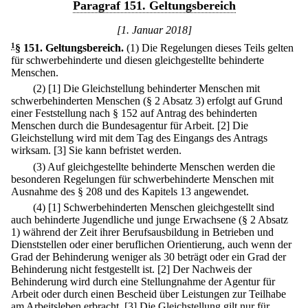
Paragraf 151. Geltungsbereich
[1. Januar 2018]
1
§ 151
.
Geltungsbereich.
(1) Die Regelungen dieses Teils gelten
für schwerbehinderte und diesen gleichgestellte behinderte
Menschen.
(2)
[1] Die Gleichstellung behinderter Menschen mit
schwerbehinderten Menschen (§ 2 Absatz 3) erfolgt auf Grund
einer Feststellung nach § 152 auf Antrag des behinderten
Menschen durch die Bundesagentur für Arbeit.
[2] Die
Gleichstellung wird mit dem Tag des Eingangs des Antrags
wirksam.
[3] Sie kann befristet werden.
(3) Auf gleichgestellte behinderte Menschen werden die
besonderen Regelungen für schwerbehinderte Menschen mit
Ausnahme des § 208 und des Kapitels 13 angewendet.
(4)
[1] Schwerbehinderten Menschen gleichgestellt sind
auch behinderte Jugendliche und junge Erwachsene (§ 2 Absatz
1) während der Zeit ihrer Berufsausbildung in Betrieben und
Dienststellen oder einer beruflichen Orientierung, auch wenn der
Grad der Behinderung weniger als 30 beträgt oder ein Grad der
Behinderung nicht festgestellt ist.
[2] Der Nachweis der
Behinderung wird durch eine Stellungnahme der Agentur für
Arbeit oder durch einen Bescheid über Leistungen zur Teilhabe
am Arbeitsleben erbracht.
[3] Die Gleichstellung gilt nur für