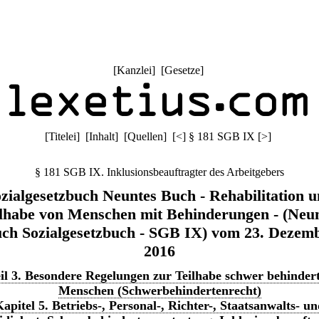
[
Kanzlei
] [
Gesetze
]
[
Titelei
] [
Inhalt
] [
Quellen
]
[
<
]
§ 181 SGB IX
[
>
]
§ 181 SGB IX. Inklusionsbeauftragter des Arbeitgebers
zialgesetzbuch Neuntes Buch - Rehabilitation 
lhabe von Menschen mit Behinderungen - (Neu
ch Sozialgesetzbuch - SGB IX) vom 23. Dezem
2016
il 3. Besondere Regelungen zur Teilhabe schwer behinder
Menschen (Schwerbehindertenrecht)
apitel 5. Betriebs-, Personal-, Richter-, Staatsanwalts- u