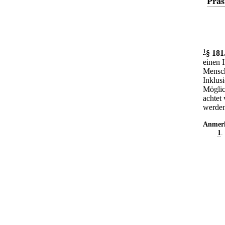
Präs
1
§ 181
einen 
Mensche
Inklusi
Möglic
achtet
werden
Anmer
1
.