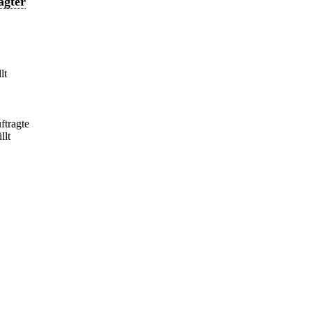
agter
lt
ftragte
llt