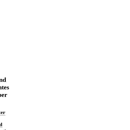
und
ntes
ber
ter
nd