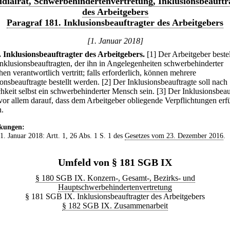
idialrat, Schwerbehindertenvertretung, Inklusionsbeauftr
des Arbeitgebers
Paragraf 181. Inklusionsbeauftragter des Arbeitgebers
[1. Januar 2018]
.
Inklusionsbeauftragter des Arbeitgebers.
[1] Der Arbeitgeber bestel
Inklusionsbeauftragten, der ihn in Angelegenheiten schwerbehinderter
n verantwortlich vertritt; falls erforderlich, können mehrere
onsbeauftragte bestellt werden.
[2] Der Inklusionsbeauftragte soll nach
hkeit selbst ein schwerbehinderter Mensch sein.
[3] Der Inklusionsbeau
 vor allem darauf, dass dem Arbeitgeber obliegende Verpflichtungen erfü
.
kungen:
 1. Januar 2018: Artt. 1, 26 Abs. 1 S. 1 des
Gesetzes vom 23. Dezember 2016
.
Umfeld von § 181 SGB IX
§ 180 SGB IX. Konzern-, Gesamt-, Bezirks- und
Hauptschwerbehindertenvertretung
§ 181 SGB IX. Inklusionsbeauftragter des Arbeitgebers
§ 182 SGB IX. Zusammenarbeit