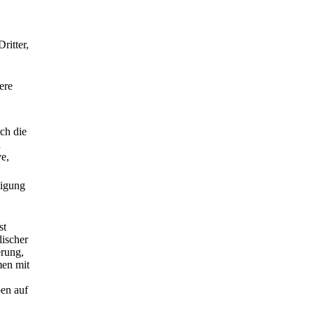
ritter,
ere
ch die
n
ve,
tigung
st
lischer
erung,
men mit
ben auf