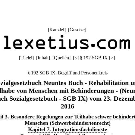
[
Kanzlei
] [
Gesetze
]
[
Titelei
] [
Inhalt
] [
Quellen
]
[
<
]
§ 192 SGB IX
[
>
]
§ 192 SGB IX. Begriff und Personenkreis
zialgesetzbuch Neuntes Buch - Rehabilitation 
lhabe von Menschen mit Behinderungen - (Neu
ch Sozialgesetzbuch - SGB IX) vom 23. Dezem
2016
il 3. Besondere Regelungen zur Teilhabe schwer behinder
Menschen (Schwerbehindertenrecht)
Kapitel 7. Integrationsfachdienste