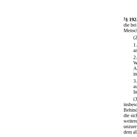
1
§ 192
die be
Mensch
(
1
a
2
W
A
i
3
a
I
(
insbes
Behind
die si
weiter
unzure
dem al