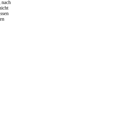
g nach
nicht
issen
hen