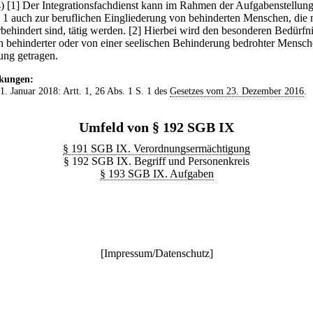
4)
[1] Der Integrationsfachdienst kann im Rahmen der Aufgabenstellun
 1 auch zur beruflichen Eingliederung von behinderten Menschen, die 
behindert sind, tätig werden.
[2] Hierbei wird den besonderen Bedürfn
ch behinderter oder von einer seelischen Behinderung bedrohter Mensc
ng getragen.
kungen:
 1. Januar 2018: Artt. 1, 26 Abs. 1 S. 1 des
Gesetzes vom 23. Dezember 2016
.
Umfeld von § 192 SGB IX
§ 191 SGB IX. Verordnungsermächtigung
§ 192 SGB IX. Begriff und Personenkreis
§ 193 SGB IX. Aufgaben
[
Impressum/Datenschutz
]