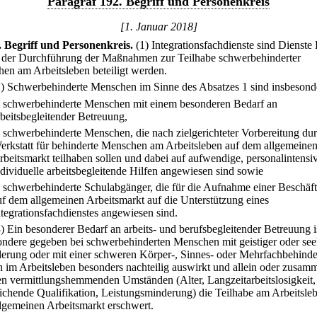
Paragraf 192. Begriff und Personenkreis
[1. Januar 2018]
.
Begriff und Personenkreis.
(1) Integrationsfachdienste sind Dienste D
i der Durchführung der Maßnahmen zur Teilhabe schwerbehinderter
en am Arbeitsleben beteiligt werden.
2) Schwerbehinderte Menschen im Sinne des Absatzes 1 sind insbesond
.
schwerbehinderte Menschen mit einem besonderen Bedarf an
rbeitsbegleitender Betreuung,
.
schwerbehinderte Menschen, die nach zielgerichteter Vorbereitung dur
erkstatt für behinderte Menschen am Arbeitsleben auf dem allgemeine
rbeitsmarkt teilhaben sollen und dabei auf aufwendige, personalintensi
ndividuelle arbeitsbegleitende Hilfen angewiesen sind sowie
.
schwerbehinderte Schulabgänger, die für die Aufnahme einer Beschäf
uf dem allgemeinen Arbeitsmarkt auf die Unterstützung eines
ntegrationsfachdienstes angewiesen sind.
3) Ein besonderer Bedarf an arbeits- und berufsbegleitender Betreuung i
ondere gegeben bei schwerbehinderten Menschen mit geistiger oder see
erung oder mit einer schweren Körper-, Sinnes- oder Mehrfachbehind
ch im Arbeitsleben besonders nachteilig auswirkt und allein oder zusam
en vermittlungshemmenden Umständen (Alter, Langzeitarbeitslosigkeit,
ichende Qualifikation, Leistungsminderung) die Teilhabe am Arbeitsle
lgemeinen Arbeitsmarkt erschwert.