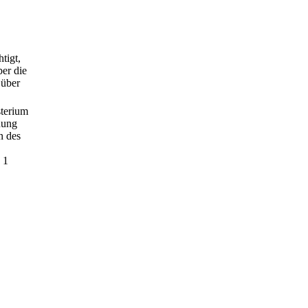
tigt,
er die
 über
sterium
nung
n des
 1