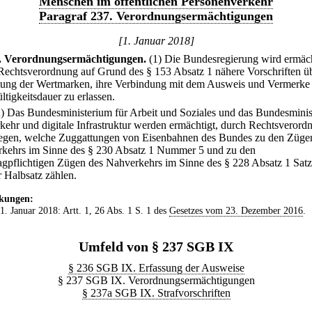
Menschen im öffentlichen Personenverkehr
Paragraf 237. Verordnungsermächtigungen
[1. Januar 2018]
.
Verordnungsermächtigungen.
(1) Die Bundesregierung wird ermäch
 Rechtsverordnung auf Grund des § 153 Absatz 1 nähere Vorschriften üb
tung der Wertmarken, ihre Verbindung mit dem Ausweis und Vermerke
ltigkeitsdauer zu erlassen.
2) Das Bundesministerium für Arbeit und Soziales und das Bundesmini
rkehr und digitale Infrastruktur werden ermächtigt, durch Rechtsverord
legen, welche Zuggattungen von Eisenbahnen des Bundes zu den Züge
kehrs im Sinne des § 230 Absatz 1 Nummer 5 und zu den
agpflichtigen Zügen des Nahverkehrs im Sinne des § 228 Absatz 1 Satz
r Halbsatz zählen.
kungen:
 1. Januar 2018: Artt. 1, 26 Abs. 1 S. 1 des
Gesetzes vom 23. Dezember 2016
.
Umfeld von § 237 SGB IX
§ 236 SGB IX. Erfassung der Ausweise
§ 237 SGB IX. Verordnungsermächtigungen
§ 237a SGB IX. Strafvorschriften