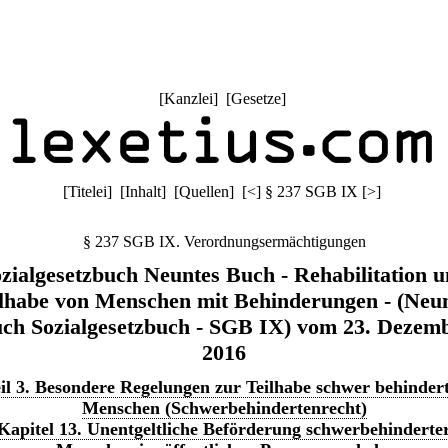
[
Kanzlei
] [
Gesetze
]
[
Titelei
] [
Inhalt
] [
Quellen
]
[
<
]
§ 237 SGB IX
[
>
]
§ 237 SGB IX. Verordnungsermächtigungen
zialgesetzbuch Neuntes Buch - Rehabilitation 
lhabe von Menschen mit Behinderungen - (Neu
ch Sozialgesetzbuch - SGB IX) vom 23. Dezem
2016
il 3. Besondere Regelungen zur Teilhabe schwer behinder
Menschen (Schwerbehindertenrecht)
Kapitel 13. Unentgeltliche Beförderung schwerbehinderte