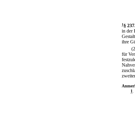
1
§ 237
in der
Gestal
ihre Gü
(
für Ve
festzu
Nahver
zuschl
zweite
Anmer
1
.