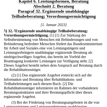
Kapitel 6. Leistungsformen, Beratung
Abschnitt 2. Beratung
Paragraf 32. Ergänzende unabhängige
Teilhabeberatung; Verordnungsermächtigung
[1. Januar 2023]
1
§ 32
.
2
Ergänzende unabhängige Teilhabeberatung;
Verordnungsermächtigung.
(1)
[1] Zur Stärkung der
Selbstbestimmung von Menschen mit Behinderungen und von
Behinderung bedrohter Menschen fördert das Bundesministerium
für Arbeit und Soziales eine von Leistungsträgern und
Leistungserbringern unabhängige ergänzende Beratung als
niedrigschwelliges Angebot, das bereits im Vorfeld der
Beantragung konkreter Leistungen zur Verfügung steht.
[2]
Dieses Angebot besteht neben dem Anspruch auf Beratung durch
die Rehabilitationsträger.
(2)
[1] Das ergänzende Angebot erstreckt sich auf die
Information und Beratung über Rehabilitations- und
Teilhabeleistungen nach diesem Buch.
[2] Die
Rehabilitationsträger informieren im Rahmen der vorhandenen
Beratungsstrukturen und ihrer Beratungspflicht über dieses
ergänzende Angebot.
(3) Bei der Förderung von Beratungsangeboten ist die von
Leistungsträgern und Leistungserbringern unabhängige