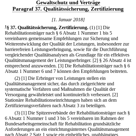
Gewaltschutz und Verträge
Paragraf 37. Qualitätssicherung, Zertifizierung
[1. Januar 2018]
1
§ 37
.
Qualitätssicherung, Zertifizierung.
(1)
[1] Die
Rehabilitationsträger nach § 6 Absatz 1 Nummer 1 bis 5
vereinbaren gemeinsame Empfehlungen zur Sicherung und
Weiterentwicklung der Qualität der Leistungen, insbesondere zur
barrierefreien Leistungserbringung, sowie für die Durchführung
vergleichender Qualitätsanalysen als Grundlage für ein effektives
Qualitätsmanagement der Leistungserbringer.
[2] § 26 Absatz 4 ist
entsprechend anzuwenden.
[3] Die Rehabilitationsträger nach § 6
Absatz 1 Nummer 6 und 7 können den Empfehlungen beitreten.
(2)
[1] Die Erbringer von Leistungen stellen ein
Qualitätsmanagement sicher, das durch zielgerichtete und
systematische Verfahren und Maßnahmen die Qualität der
Versorgung gewährleistet und kontinuierlich verbessert.
[2]
Stationäre Rehabilitationseinrichtungen haben sich an dem
Zertifizierungsverfahren nach Absatz 3 zu beteiligen.
(3)
[1] Die Spitzenverbände der Rehabilitationsträger nach §
6 Absatz 1 Nummer 1 und 3 bis 5 vereinbaren im Rahmen der
Bundesarbeitsgemeinschaft für Rehabilitation grundsätzliche
Anforderungen an ein einrichtungsinternes Qualitätsmanagement
nach Absatz 2 Satz 1 sowie ein einheitliches, unabhängiges