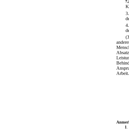
6
K
3
d
4
d
(
andere
Mensch
Absatz
Leistu
Behind
Anspru
Arbeit.
Anmer
1
.