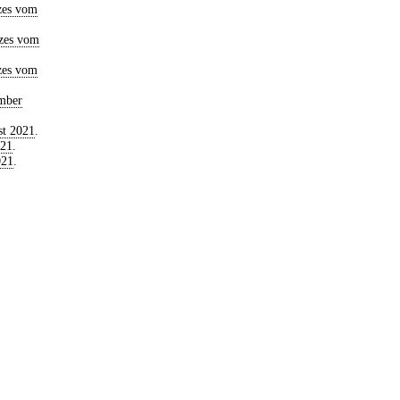
zes vom
zes vom
zes vom
mber
st 2021
.
021
.
021
.