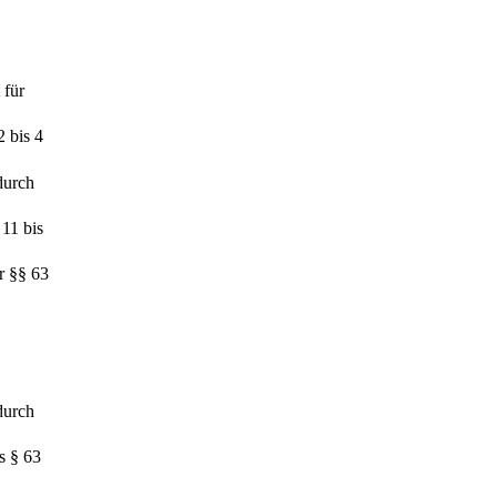
 für
2 bis 4
durch
11 bis
r §§ 63
durch
s § 63