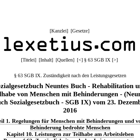
[
Kanzlei
] [
Gesetze
]
[
Titelei
] [
Inhalt
] [
Quellen
]
[
<
]
§ 63 SGB IX
[
>
]
§ 63 SGB IX. Zuständigkeit nach den Leistungsgesetzen
zialgesetzbuch Neuntes Buch - Rehabilitation 
lhabe von Menschen mit Behinderungen - (Neu
ch Sozialgesetzbuch - SGB IX) vom 23. Dezem
2016
eil 1. Regelungen für Menschen mit Behinderungen und v
Behinderung bedrohte Menschen
Kapitel 10. Leistungen zur Teilhabe am Arbeitsleben