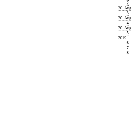
2
.
20. Aug
3
.
20. Aug
4
.
20. Aug
5
.
2019
.
6
.
7
.
8
.