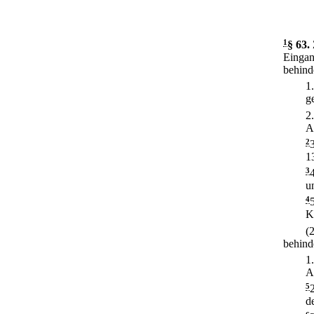
1
§ 63
.
Eingan
behind
1
g
2
A
2
1
3
u
4
K
(
behind
1
A
5
d