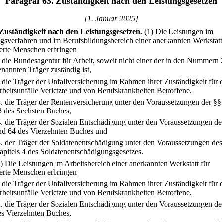
Paragraf 63. Zuständigkeit nach den Leistungsgesetzen
[1. Januar 2025]
Zuständigkeit nach den Leistungsgesetzen.
(1) Die Leistungen im
gsverfahren und im Berufsbildungsbereich einer anerkannten Werkstatt
erte Menschen erbringen
.
die Bundesagentur für Arbeit, soweit nicht einer der in den Nummern 
enannten Träger zuständig ist,
.
die Träger der Unfallversicherung im Rahmen ihrer Zuständigkeit für 
rbeitsunfälle Verletzte und von Berufskrankheiten Betroffene,
3.
die Träger der Rentenversicherung unter den Voraussetzungen der §§ 
3 des Sechsten Buches,
4.
die Träger der Sozialen Entschädigung unter den Voraussetzungen de
nd 64 des Vierzehnten Buches und
5.
der Träger der Soldatenentschädigung unter den Voraussetzungen des
apitels 4 des Soldatenentschädigungsgesetzes.
2) Die Leistungen im Arbeitsbereich einer anerkannten Werkstatt für
erte Menschen erbringen
.
die Träger der Unfallversicherung im Rahmen ihrer Zuständigkeit für 
rbeitsunfälle Verletzte und von Berufskrankheiten Betroffene,
2.
die Träger der Sozialen Entschädigung unter den Voraussetzungen de
es Vierzehnten Buches,