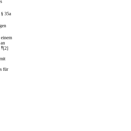
es
 § 35a
ngen
i einem
 an
8
[2]
mit
s für